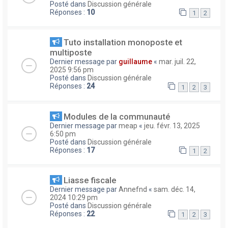
Posté dans
Discussion générale
Réponses :
10
1
2
Tuto installation monoposte et
multiposte
Dernier message par
guillaume
«
mar. juil. 22,
2025 9:56 pm
Posté dans
Discussion générale
Réponses :
24
1
2
3
Modules de la communauté
Dernier message par
meap
«
jeu. févr. 13, 2025
6:50 pm
Posté dans
Discussion générale
Réponses :
17
1
2
Liasse fiscale
Dernier message par
Annefnd
«
sam. déc. 14,
2024 10:29 pm
Posté dans
Discussion générale
Réponses :
22
1
2
3