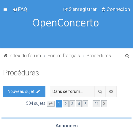
FAQ
S’enregistrer
Connexion
R
Index du forum
Forum français
Procédures
e
Procédures
c
h
e
Rechercher
Recherch
Nouveau sujet
r
504 sujets
1
…
2
3
4
5
21
Page
1
sur
21
Suivante
c
h
e
Annonces
r