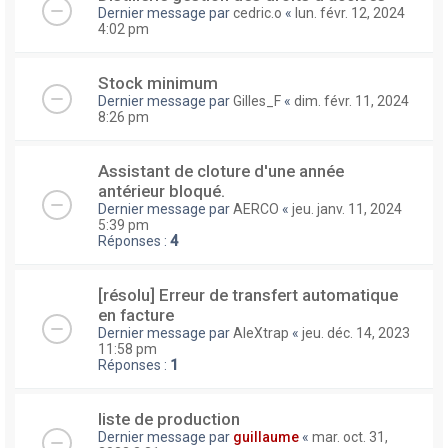
Dernier message par
cedric.o
«
lun. févr. 12, 2024
4:02 pm
Stock minimum
Dernier message par
Gilles_F
«
dim. févr. 11, 2024
8:26 pm
Assistant de cloture d'une année
antérieur bloqué.
Dernier message par
AERCO
«
jeu. janv. 11, 2024
5:39 pm
Réponses :
4
[résolu] Erreur de transfert automatique
en facture
Dernier message par
AleXtrap
«
jeu. déc. 14, 2023
11:58 pm
Réponses :
1
liste de production
Dernier message par
guillaume
«
mar. oct. 31,