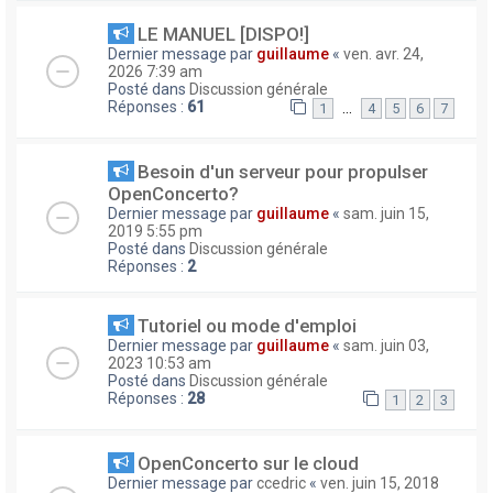
LE MANUEL [DISPO!]
Dernier message par
guillaume
«
ven. avr. 24,
2026 7:39 am
Posté dans
Discussion générale
Réponses :
61
…
1
4
5
6
7
Besoin d'un serveur pour propulser
OpenConcerto?
Dernier message par
guillaume
«
sam. juin 15,
2019 5:55 pm
Posté dans
Discussion générale
Réponses :
2
Tutoriel ou mode d'emploi
Dernier message par
guillaume
«
sam. juin 03,
2023 10:53 am
Posté dans
Discussion générale
Réponses :
28
1
2
3
OpenConcerto sur le cloud
Dernier message par
ccedric
«
ven. juin 15, 2018