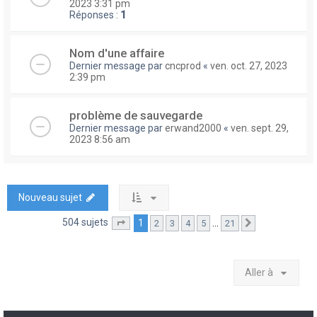
2023 3:31 pm
Réponses :
1
Nom d'une affaire
Dernier message par
cncprod
«
ven. oct. 27, 2023
2:39 pm
problème de sauvegarde
Dernier message par
erwand2000
«
ven. sept. 29,
2023 8:56 am
Nouveau sujet
504 sujets
1
…
2
3
4
5
21
Page
1
sur
21
Suivante
Aller à