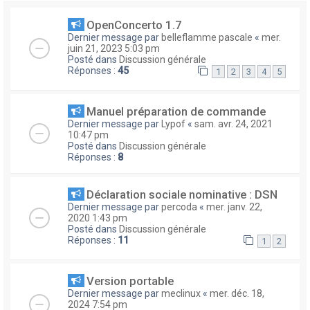
OpenConcerto 1.7
Dernier message par
belleflamme pascale
«
mer.
juin 21, 2023 5:03 pm
Posté dans
Discussion générale
Réponses :
45
1
2
3
4
5
Manuel préparation de commande
Dernier message par
Lypof
«
sam. avr. 24, 2021
10:47 pm
Posté dans
Discussion générale
Réponses :
8
Déclaration sociale nominative : DSN
Dernier message par
percoda
«
mer. janv. 22,
2020 1:43 pm
Posté dans
Discussion générale
Réponses :
11
1
2
Version portable
Dernier message par
meclinux
«
mer. déc. 18,
2024 7:54 pm