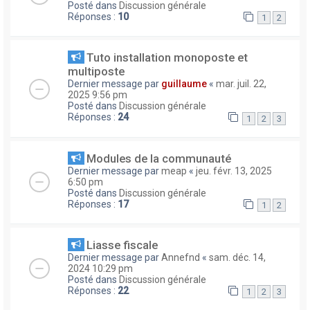
Posté dans
Discussion générale
Réponses :
10
1
2
Tuto installation monoposte et
multiposte
Dernier message par
guillaume
«
mar. juil. 22,
2025 9:56 pm
Posté dans
Discussion générale
Réponses :
24
1
2
3
Modules de la communauté
Dernier message par
meap
«
jeu. févr. 13, 2025
6:50 pm
Posté dans
Discussion générale
Réponses :
17
1
2
Liasse fiscale
Dernier message par
Annefnd
«
sam. déc. 14,
2024 10:29 pm
Posté dans
Discussion générale
Réponses :
22
1
2
3