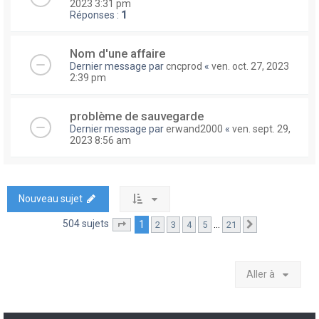
2023 3:31 pm
Réponses :
1
Nom d'une affaire
Dernier message par
cncprod
«
ven. oct. 27, 2023
2:39 pm
problème de sauvegarde
Dernier message par
erwand2000
«
ven. sept. 29,
2023 8:56 am
Nouveau sujet
504 sujets
1
…
2
3
4
5
21
Page
1
sur
21
Suivante
Aller à