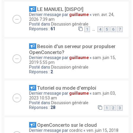
LE MANUEL [DISPO!]
Dernier message par
guillaume
«
ven. avr. 24,
2026 7:39 am
Posté dans
Discussion générale
Réponses :
61
…
1
4
5
6
7
Besoin d'un serveur pour propulser
OpenConcerto?
Dernier message par
guillaume
«
sam. juin 15,
2019 5:55 pm
Posté dans
Discussion générale
Réponses :
2
Tutoriel ou mode d'emploi
Dernier message par
guillaume
«
sam. juin 03,
2023 10:53 am
Posté dans
Discussion générale
Réponses :
28
1
2
3
OpenConcerto sur le cloud
Dernier message par
ccedric
«
ven. juin 15, 2018