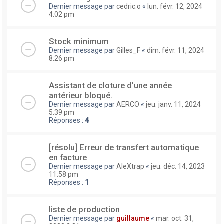
Dernier message par
cedric.o
«
lun. févr. 12, 2024
4:02 pm
Stock minimum
Dernier message par
Gilles_F
«
dim. févr. 11, 2024
8:26 pm
Assistant de cloture d'une année
antérieur bloqué.
Dernier message par
AERCO
«
jeu. janv. 11, 2024
5:39 pm
Réponses :
4
[résolu] Erreur de transfert automatique
en facture
Dernier message par
AleXtrap
«
jeu. déc. 14, 2023
11:58 pm
Réponses :
1
liste de production
Dernier message par
guillaume
«
mar. oct. 31,