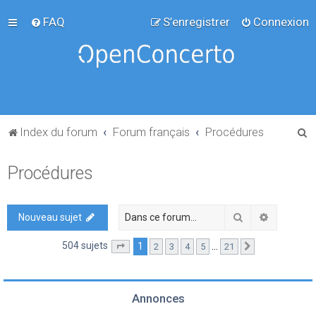
FAQ
S’enregistrer
Connexion
R
Index du forum
Forum français
Procédures
e
Procédures
c
h
e
Rechercher
Recherch
Nouveau sujet
r
504 sujets
1
…
2
3
4
5
21
Page
1
sur
21
Suivante
c
h
e
Annonces
r