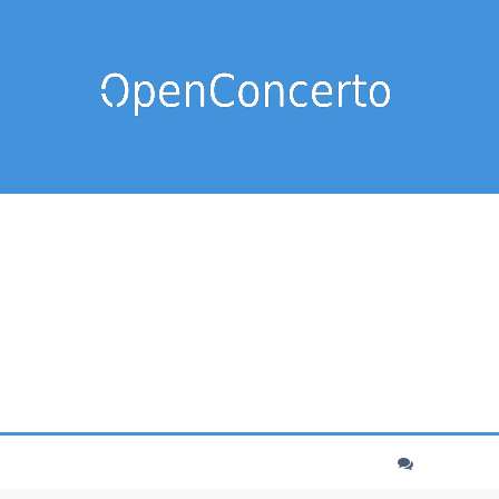
cher
echerche avancée