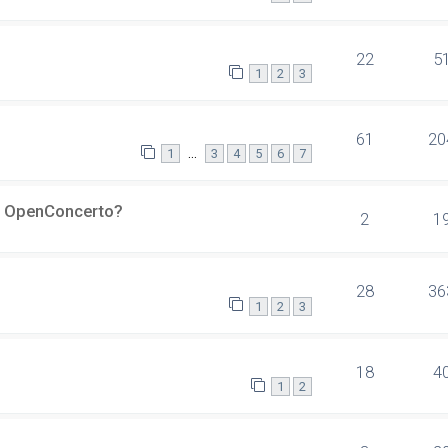
22
5
1
2
3
61
20
…
1
3
4
5
6
7
er OpenConcerto?
2
1
28
36
1
2
3
18
4
1
2