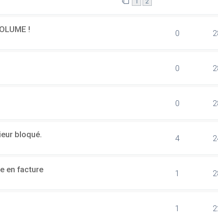
1
2
OLUME !
0
2
0
2
0
2
ieur bloqué.
4
2
e en facture
1
2
1
2