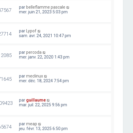
par
belleflamme pascale
47567
mer. juin 21, 2023 5:03 pm
par
Lypof
27714
sam. avr. 24, 2021 10:47 pm
par
percoda
12085
mer. janv. 22, 2020 1:43 pm
par
meclinux
71645
mer. déc. 18, 2024 7:54 pm
par
guillaume
09423
mar. juil. 22, 2025 9:56 pm
par
meap
65674
jeu. févr. 13, 2025 6:50 pm