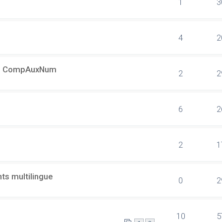
1
3
4
2
s + CompAuxNum
2
2
6
2
2
1
ts multilingue
0
2
10
5