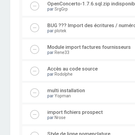
OpenConcerto-1.7.6.sql.zip indisponib
par
SrgGrp
BUG ??? Import des écritures / numérot
par
plotek
Module import factures fournisseurs
par
Rene33
Accès au code source
par
Rodolphe
multi installation
par
Yopman
import fichiers prospect
par
Nrose
Style de ligne nomenclature