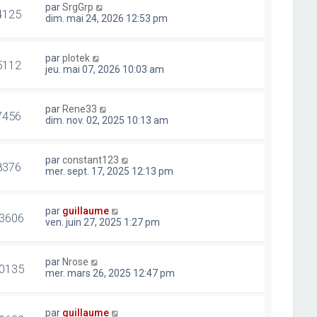
par
SrgGrp
4125
dim. mai 24, 2026 12:53 pm
par
plotek
5112
jeu. mai 07, 2026 10:03 am
par
Rene33
7456
dim. nov. 02, 2025 10:13 am
par
constant123
8376
mer. sept. 17, 2025 12:13 pm
par
guillaume
3606
ven. juin 27, 2025 1:27 pm
par
Nrose
0135
mer. mars 26, 2025 12:47 pm
par
guillaume