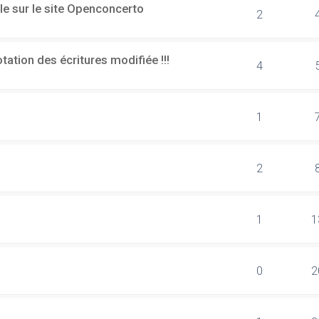
le sur le site Openconcerto
2
ation des écritures modifiée !!!
4
1
2
1
1
0
2