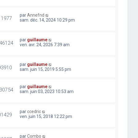
par
Annefnd
11977
sam. déc. 14, 2024 10:29 pm
par
guillaume
46124
ven. avr. 24, 2026 7:39 am
par
guillaume
93910
sam. juin 15, 2019 5:55 pm
par
guillaume
30754
sam. juin 03, 2023 10:53 am
par
ccedric
01429
ven. juin 15, 2018 12:22 pm
par
Combo