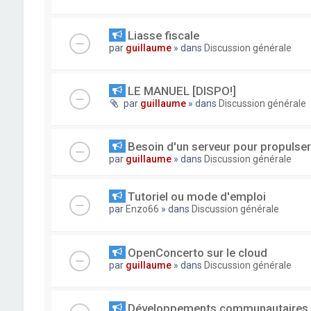
Liasse fiscale
par
guillaume
» dans
Discussion générale
LE MANUEL [DISPO!]
par
guillaume
» dans
Discussion générale
Besoin d'un serveur pour propuls
par
guillaume
» dans
Discussion générale
Tutoriel ou mode d'emploi
par
Enzo66
» dans
Discussion générale
OpenConcerto sur le cloud
par
guillaume
» dans
Discussion générale
Développements communautaires