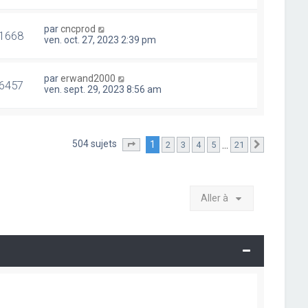
par
cncprod
1668
ven. oct. 27, 2023 2:39 pm
par
erwand2000
6457
ven. sept. 29, 2023 8:56 am
504 sujets
1
…
2
3
4
5
21
Page
1
sur
21
Suivante
Aller à