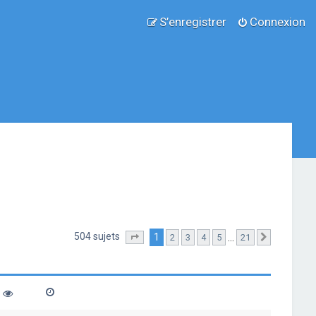
S’enregistrer
Connexion
504 sujets
1
…
2
3
4
5
21
Page
1
sur
21
Suivante