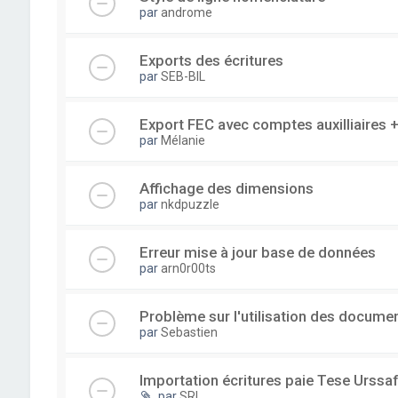
par
androme
Exports des écritures
par
SEB-BIL
Export FEC avec comptes auxilliaire
par
Mélanie
Affichage des dimensions
par
nkdpuzzle
Erreur mise à jour base de données
par
arn0r00ts
Problème sur l'utilisation des documen
par
Sebastien
Importation écritures paie Tese Urssaf
par
SRI