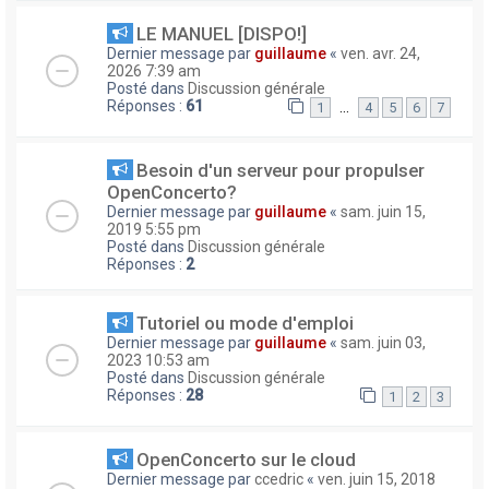
LE MANUEL [DISPO!]
Dernier message par
guillaume
«
ven. avr. 24,
2026 7:39 am
Posté dans
Discussion générale
Réponses :
61
…
1
4
5
6
7
Besoin d'un serveur pour propulser
OpenConcerto?
Dernier message par
guillaume
«
sam. juin 15,
2019 5:55 pm
Posté dans
Discussion générale
Réponses :
2
Tutoriel ou mode d'emploi
Dernier message par
guillaume
«
sam. juin 03,
2023 10:53 am
Posté dans
Discussion générale
Réponses :
28
1
2
3
OpenConcerto sur le cloud
Dernier message par
ccedric
«
ven. juin 15, 2018