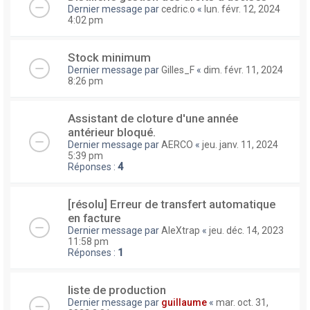
Dernier message par
cedric.o
«
lun. févr. 12, 2024
4:02 pm
Stock minimum
Dernier message par
Gilles_F
«
dim. févr. 11, 2024
8:26 pm
Assistant de cloture d'une année
antérieur bloqué.
Dernier message par
AERCO
«
jeu. janv. 11, 2024
5:39 pm
Réponses :
4
[résolu] Erreur de transfert automatique
en facture
Dernier message par
AleXtrap
«
jeu. déc. 14, 2023
11:58 pm
Réponses :
1
liste de production
Dernier message par
guillaume
«
mar. oct. 31,