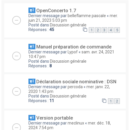
OpenConcerto 1.7
Dernier message par
belleflamme pascale
«
mer.
juin 21, 2023 5:03 pm
Posté dans
Discussion générale
Réponses :
45
1
2
3
4
5
Manuel préparation de commande
Dernier message par
Lypof
«
sam. avr. 24, 2021
10:47 pm
Posté dans
Discussion générale
Réponses :
8
Déclaration sociale nominative : DSN
Dernier message par
percoda
«
mer. janv. 22,
2020 1:43 pm
Posté dans
Discussion générale
Réponses :
11
1
2
Version portable
Dernier message par
meclinux
«
mer. déc. 18,
2024 7:54 pm