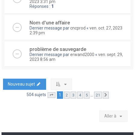
2023 3:31 pm
Réponses :
1
Nom d'une affaire
Dernier message par
cncprod
«
ven. oct. 27, 2023
2:39 pm
problème de sauvegarde
Dernier message par
erwand2000
«
ven. sept. 29,
2023 8:56 am
Nouveau sujet
504 sujets
1
…
2
3
4
5
21
Page
1
sur
21
Suivante
Aller à