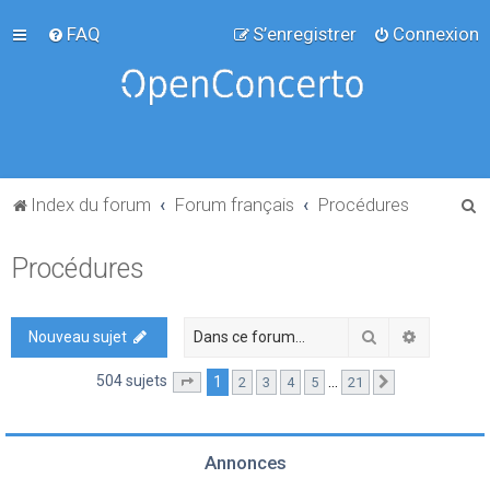
FAQ
S’enregistrer
Connexion
R
Index du forum
Forum français
Procédures
e
Procédures
c
h
e
Rechercher
Recherch
Nouveau sujet
r
504 sujets
1
…
2
3
4
5
21
Page
1
sur
21
Suivante
c
h
e
Annonces
r