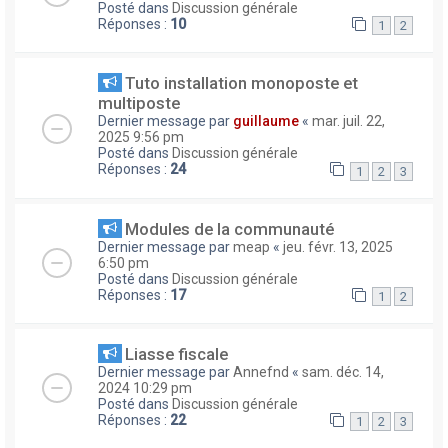
Posté dans
Discussion générale
Réponses :
10
1
2
Tuto installation monoposte et
multiposte
Dernier message par
guillaume
«
mar. juil. 22,
2025 9:56 pm
Posté dans
Discussion générale
Réponses :
24
1
2
3
Modules de la communauté
Dernier message par
meap
«
jeu. févr. 13, 2025
6:50 pm
Posté dans
Discussion générale
Réponses :
17
1
2
Liasse fiscale
Dernier message par
Annefnd
«
sam. déc. 14,
2024 10:29 pm
Posté dans
Discussion générale
Réponses :
22
1
2
3