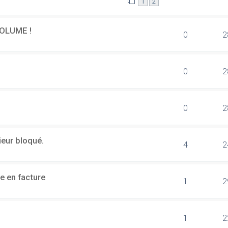
1
2
OLUME !
0
2
0
2
0
2
ieur bloqué.
4
2
e en facture
1
2
1
2