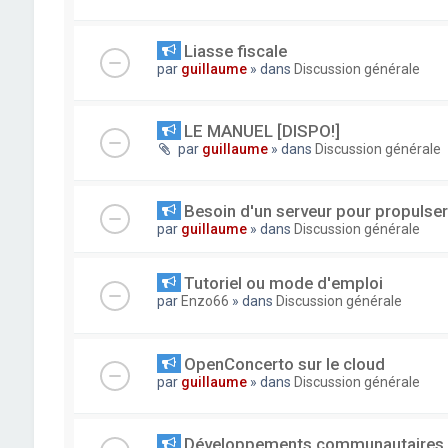
Liasse fiscale
par
guillaume
» dans
Discussion générale
LE MANUEL [DISPO!]
par
guillaume
» dans
Discussion générale
Besoin d'un serveur pour propuls
par
guillaume
» dans
Discussion générale
Tutoriel ou mode d'emploi
par
Enzo66
» dans
Discussion générale
OpenConcerto sur le cloud
par
guillaume
» dans
Discussion générale
Développements communautaires