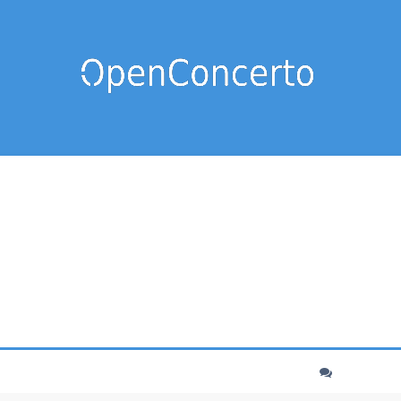
cher
echerche avancée