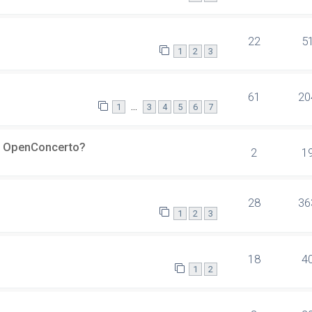
22
5
1
2
3
61
20
…
1
3
4
5
6
7
er OpenConcerto?
2
1
28
36
1
2
3
18
4
1
2