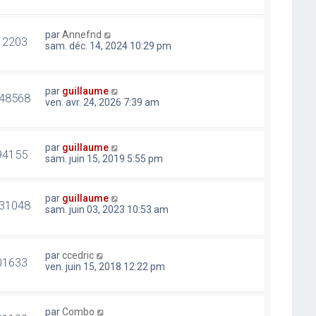
par
Annefnd
12203
sam. déc. 14, 2024 10:29 pm
par
guillaume
48568
ven. avr. 24, 2026 7:39 am
par
guillaume
94155
sam. juin 15, 2019 5:55 pm
par
guillaume
31048
sam. juin 03, 2023 10:53 am
par
ccedric
01633
ven. juin 15, 2018 12:22 pm
par
Combo