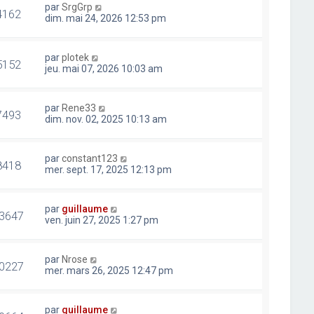
par
SrgGrp
4162
dim. mai 24, 2026 12:53 pm
par
plotek
5152
jeu. mai 07, 2026 10:03 am
par
Rene33
7493
dim. nov. 02, 2025 10:13 am
par
constant123
8418
mer. sept. 17, 2025 12:13 pm
par
guillaume
3647
ven. juin 27, 2025 1:27 pm
par
Nrose
0227
mer. mars 26, 2025 12:47 pm
par
guillaume