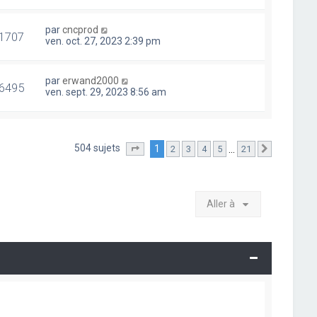
par
cncprod
1707
ven. oct. 27, 2023 2:39 pm
par
erwand2000
6495
ven. sept. 29, 2023 8:56 am
504 sujets
1
…
2
3
4
5
21
Page
1
sur
21
Suivante
Aller à