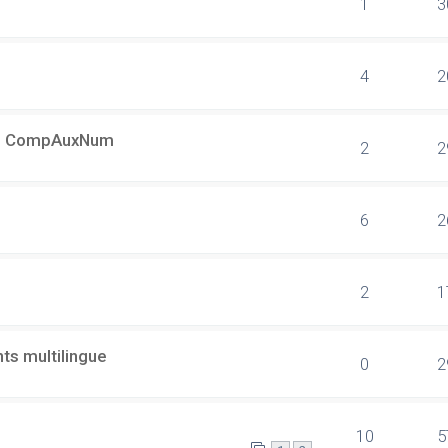
1
3
4
2
s + CompAuxNum
2
2
6
2
2
1
ts multilingue
0
2
10
5