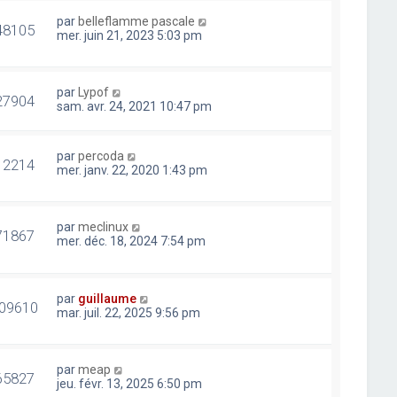
par
belleflamme pascale
48105
mer. juin 21, 2023 5:03 pm
par
Lypof
27904
sam. avr. 24, 2021 10:47 pm
par
percoda
12214
mer. janv. 22, 2020 1:43 pm
par
meclinux
71867
mer. déc. 18, 2024 7:54 pm
par
guillaume
09610
mar. juil. 22, 2025 9:56 pm
par
meap
65827
jeu. févr. 13, 2025 6:50 pm