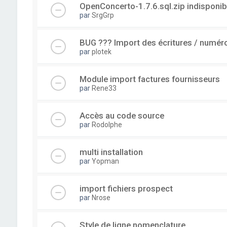
OpenConcerto-1.7.6.sql.zip indisponib
par
SrgGrp
BUG ??? Import des écritures / numérot
par
plotek
Module import factures fournisseurs
par
Rene33
Accès au code source
par
Rodolphe
multi installation
par
Yopman
import fichiers prospect
par
Nrose
Style de ligne nomenclature