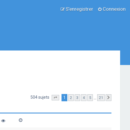
S’enregistrer
Connexion
504 sujets
1
…
2
3
4
5
21
Page
1
sur
21
Suivante