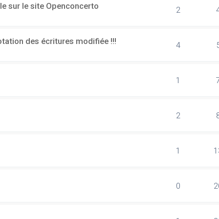
le sur le site Openconcerto
2
ation des écritures modifiée !!!
4
1
2
1
1
0
2