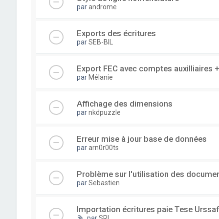
par
androme
Exports des écritures
par
SEB-BIL
Export FEC avec comptes auxilliaire
par
Mélanie
Affichage des dimensions
par
nkdpuzzle
Erreur mise à jour base de données
par
arn0r00ts
Problème sur l'utilisation des documen
par
Sebastien
Importation écritures paie Tese Urssaf
par
SRI