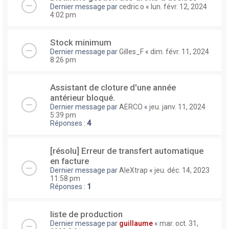
Dernier message par
cedric.o
«
lun. févr. 12, 2024
4:02 pm
Stock minimum
Dernier message par
Gilles_F
«
dim. févr. 11, 2024
8:26 pm
Assistant de cloture d'une année
antérieur bloqué.
Dernier message par
AERCO
«
jeu. janv. 11, 2024
5:39 pm
Réponses :
4
[résolu] Erreur de transfert automatique
en facture
Dernier message par
AleXtrap
«
jeu. déc. 14, 2023
11:58 pm
Réponses :
1
liste de production
Dernier message par
guillaume
«
mar. oct. 31,