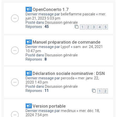
OpenConcerto 1.7
Dernier message par
belleflamme pascale
«
mer.
juin 21, 2023 5:03 pm
Posté dans
Discussion générale
Réponses :
45
1
2
3
4
5
Manuel préparation de commande
Dernier message par
Lypof
«
sam. avr. 24, 2021
10:47 pm
Posté dans
Discussion générale
Réponses :
8
Déclaration sociale nominative : DSN
Dernier message par
percoda
«
mer. janv. 22,
2020 1:43 pm
Posté dans
Discussion générale
Réponses :
11
1
2
Version portable
Dernier message par
meclinux
«
mer. déc. 18,
2024 7:54 pm