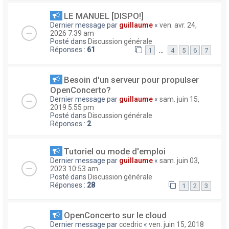
LE MANUEL [DISPO!]
Dernier message par
guillaume
«
ven. avr. 24,
2026 7:39 am
Posté dans
Discussion générale
Réponses :
61
…
1
4
5
6
7
Besoin d'un serveur pour propulser
OpenConcerto?
Dernier message par
guillaume
«
sam. juin 15,
2019 5:55 pm
Posté dans
Discussion générale
Réponses :
2
Tutoriel ou mode d'emploi
Dernier message par
guillaume
«
sam. juin 03,
2023 10:53 am
Posté dans
Discussion générale
Réponses :
28
1
2
3
OpenConcerto sur le cloud
Dernier message par
ccedric
«
ven. juin 15, 2018