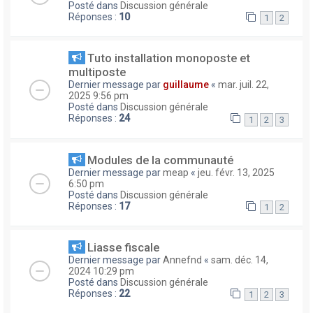
Posté dans
Discussion générale
Réponses :
10
1
2
Tuto installation monoposte et
multiposte
Dernier message par
guillaume
«
mar. juil. 22,
2025 9:56 pm
Posté dans
Discussion générale
Réponses :
24
1
2
3
Modules de la communauté
Dernier message par
meap
«
jeu. févr. 13, 2025
6:50 pm
Posté dans
Discussion générale
Réponses :
17
1
2
Liasse fiscale
Dernier message par
Annefnd
«
sam. déc. 14,
2024 10:29 pm
Posté dans
Discussion générale
Réponses :
22
1
2
3