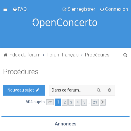
FAQ
S’enregistrer
Connexion
R
Index du forum
Forum français
Procédures
e
Procédures
c
h
e
Rechercher
Recherch
Nouveau sujet
r
504 sujets
1
…
2
3
4
5
21
Page
1
sur
21
Suivante
c
h
e
Annonces
r