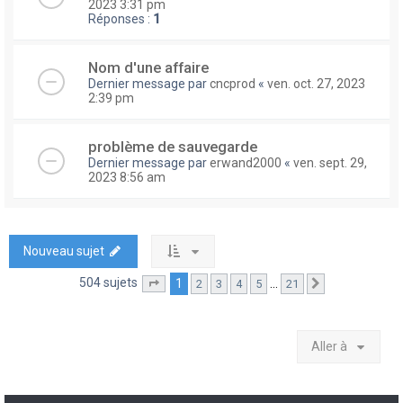
2023 3:31 pm
Réponses :
1
Nom d'une affaire
Dernier message par
cncprod
«
ven. oct. 27, 2023
2:39 pm
problème de sauvegarde
Dernier message par
erwand2000
«
ven. sept. 29,
2023 8:56 am
Nouveau sujet
504 sujets
1
…
2
3
4
5
21
Page
1
sur
21
Suivante
Aller à