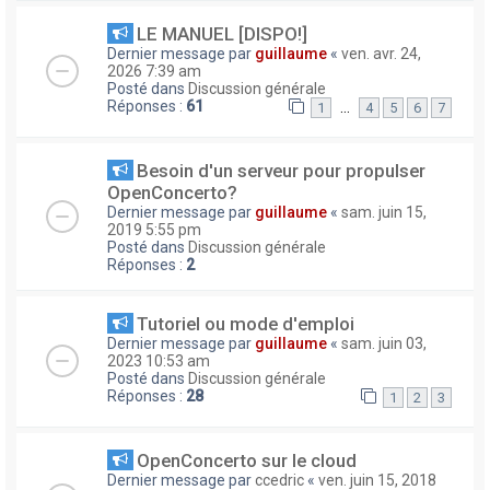
LE MANUEL [DISPO!]
Dernier message par
guillaume
«
ven. avr. 24,
2026 7:39 am
Posté dans
Discussion générale
Réponses :
61
…
1
4
5
6
7
Besoin d'un serveur pour propulser
OpenConcerto?
Dernier message par
guillaume
«
sam. juin 15,
2019 5:55 pm
Posté dans
Discussion générale
Réponses :
2
Tutoriel ou mode d'emploi
Dernier message par
guillaume
«
sam. juin 03,
2023 10:53 am
Posté dans
Discussion générale
Réponses :
28
1
2
3
OpenConcerto sur le cloud
Dernier message par
ccedric
«
ven. juin 15, 2018