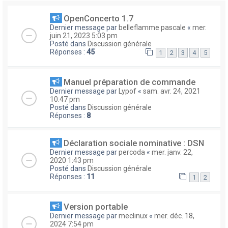
OpenConcerto 1.7
Dernier message par
belleflamme pascale
«
mer.
juin 21, 2023 5:03 pm
Posté dans
Discussion générale
Réponses :
45
1
2
3
4
5
Manuel préparation de commande
Dernier message par
Lypof
«
sam. avr. 24, 2021
10:47 pm
Posté dans
Discussion générale
Réponses :
8
Déclaration sociale nominative : DSN
Dernier message par
percoda
«
mer. janv. 22,
2020 1:43 pm
Posté dans
Discussion générale
Réponses :
11
1
2
Version portable
Dernier message par
meclinux
«
mer. déc. 18,
2024 7:54 pm