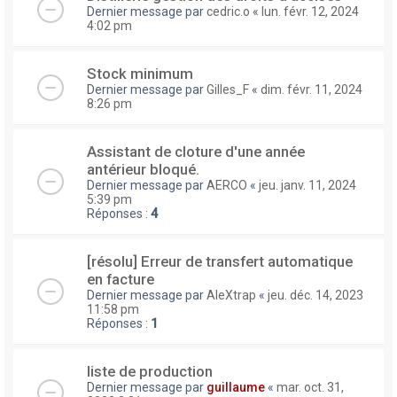
Dernier message par
cedric.o
«
lun. févr. 12, 2024
4:02 pm
Stock minimum
Dernier message par
Gilles_F
«
dim. févr. 11, 2024
8:26 pm
Assistant de cloture d'une année
antérieur bloqué.
Dernier message par
AERCO
«
jeu. janv. 11, 2024
5:39 pm
Réponses :
4
[résolu] Erreur de transfert automatique
en facture
Dernier message par
AleXtrap
«
jeu. déc. 14, 2023
11:58 pm
Réponses :
1
liste de production
Dernier message par
guillaume
«
mar. oct. 31,