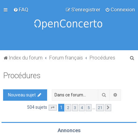
FAQ
S’enregistrer
Connexion
R
Index du forum
Forum français
Procédures
e
Procédures
c
h
e
Rechercher
Recherch
Nouveau sujet
r
504 sujets
1
…
2
3
4
5
21
Page
1
sur
21
Suivante
c
h
e
Annonces
r