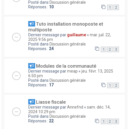
Posté dans
Discussion générale
Réponses :
10
1
2
Tuto installation monoposte et
multiposte
Dernier message par
guillaume
«
mar. juil. 22,
2025 9:56 pm
Posté dans
Discussion générale
Réponses :
24
1
2
3
Modules de la communauté
Dernier message par
meap
«
jeu. févr. 13, 2025
6:50 pm
Posté dans
Discussion générale
Réponses :
17
1
2
Liasse fiscale
Dernier message par
Annefnd
«
sam. déc. 14,
2024 10:29 pm
Posté dans
Discussion générale
Réponses :
22
1
2
3