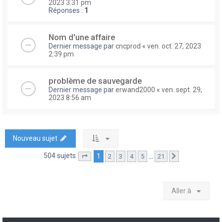
2023 3:31 pm
Réponses :
1
Nom d'une affaire
Dernier message par
cncprod
«
ven. oct. 27, 2023
2:39 pm
problème de sauvegarde
Dernier message par
erwand2000
«
ven. sept. 29,
2023 8:56 am
Nouveau sujet
504 sujets
1
…
2
3
4
5
21
Page
1
sur
21
Suivante
Aller à