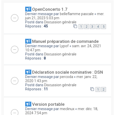
OpenConcerto 1.7
Dernier message par
belleflamme pascale
«
mer.
juin 21, 2023 5:03 pm
Posté dans
Discussion générale
Réponses :
45
1
2
3
4
5
Manuel préparation de commande
Dernier message par
Lypof
«
sam. avr. 24, 2021
10:47 pm
Posté dans
Discussion générale
Réponses :
8
Déclaration sociale nominative : DSN
Dernier message par
percoda
«
mer. janv. 22,
2020 1:43 pm
Posté dans
Discussion générale
Réponses :
11
1
2
Version portable
Dernier message par
meclinux
«
mer. déc. 18,
2024 7:54 pm