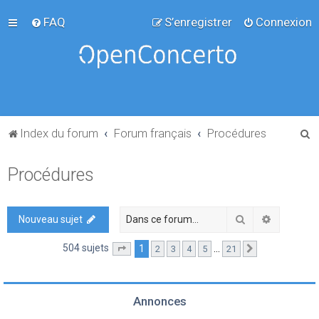
FAQ
S’enregistrer
Connexion
R
Index du forum
Forum français
Procédures
e
Procédures
c
h
e
Rechercher
Recherch
Nouveau sujet
r
504 sujets
1
…
2
3
4
5
21
Page
1
sur
21
Suivante
c
h
e
Annonces
r