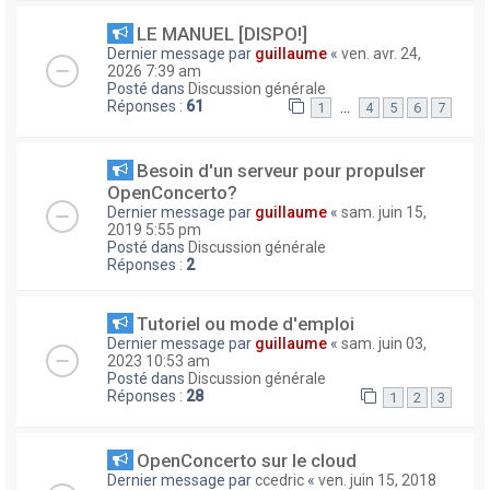
LE MANUEL [DISPO!]
Dernier message par
guillaume
«
ven. avr. 24,
2026 7:39 am
Posté dans
Discussion générale
Réponses :
61
…
1
4
5
6
7
Besoin d'un serveur pour propulser
OpenConcerto?
Dernier message par
guillaume
«
sam. juin 15,
2019 5:55 pm
Posté dans
Discussion générale
Réponses :
2
Tutoriel ou mode d'emploi
Dernier message par
guillaume
«
sam. juin 03,
2023 10:53 am
Posté dans
Discussion générale
Réponses :
28
1
2
3
OpenConcerto sur le cloud
Dernier message par
ccedric
«
ven. juin 15, 2018