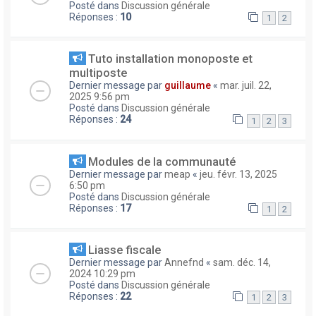
Posté dans
Discussion générale
Réponses :
10
1
2
Tuto installation monoposte et
multiposte
Dernier message par
guillaume
«
mar. juil. 22,
2025 9:56 pm
Posté dans
Discussion générale
Réponses :
24
1
2
3
Modules de la communauté
Dernier message par
meap
«
jeu. févr. 13, 2025
6:50 pm
Posté dans
Discussion générale
Réponses :
17
1
2
Liasse fiscale
Dernier message par
Annefnd
«
sam. déc. 14,
2024 10:29 pm
Posté dans
Discussion générale
Réponses :
22
1
2
3