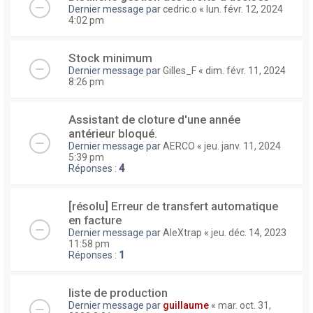
Dernier message par
cedric.o
«
lun. févr. 12, 2024
4:02 pm
Stock minimum
Dernier message par
Gilles_F
«
dim. févr. 11, 2024
8:26 pm
Assistant de cloture d'une année
antérieur bloqué.
Dernier message par
AERCO
«
jeu. janv. 11, 2024
5:39 pm
Réponses :
4
[résolu] Erreur de transfert automatique
en facture
Dernier message par
AleXtrap
«
jeu. déc. 14, 2023
11:58 pm
Réponses :
1
liste de production
Dernier message par
guillaume
«
mar. oct. 31,