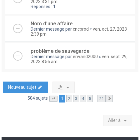
2023 3:31 pm
Réponses :
1
Nom d'une affaire
Dernier message par
cncprod
«
ven. oct. 27, 2023
2:39 pm
problème de sauvegarde
Dernier message par
erwand2000
«
ven. sept. 29,
2023 8:56 am
Nouveau sujet
504 sujets
1
…
2
3
4
5
21
Page
1
sur
21
Suivante
Aller à