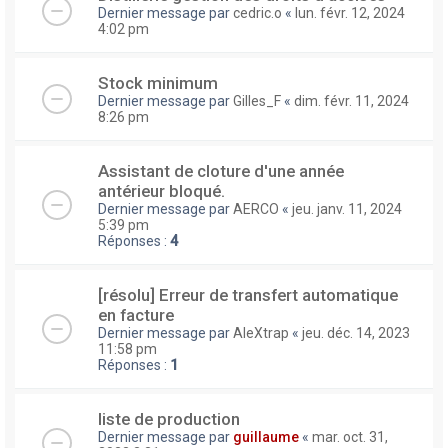
Dernier message par
cedric.o
«
lun. févr. 12, 2024
4:02 pm
Stock minimum
Dernier message par
Gilles_F
«
dim. févr. 11, 2024
8:26 pm
Assistant de cloture d'une année
antérieur bloqué.
Dernier message par
AERCO
«
jeu. janv. 11, 2024
5:39 pm
Réponses :
4
[résolu] Erreur de transfert automatique
en facture
Dernier message par
AleXtrap
«
jeu. déc. 14, 2023
11:58 pm
Réponses :
1
liste de production
Dernier message par
guillaume
«
mar. oct. 31,