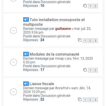
Posté dans
Discussion générale
Réponses :
10
1
2
Tuto installation monoposte et
multiposte
Dernier message par
guillaume
«
mar. juil. 22,
2025 9:56 pm
Posté dans
Discussion générale
Réponses :
24
1
2
3
Modules de la communauté
Dernier message par
meap
«
jeu. févr. 13, 2025
6:50 pm
Posté dans
Discussion générale
Réponses :
17
1
2
Liasse fiscale
Dernier message par
Annefnd
«
sam. déc. 14,
2024 10:29 pm
Posté dans
Discussion générale
Réponses :
22
1
2
3