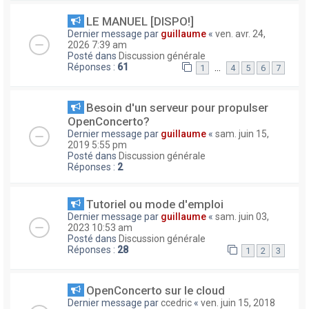
LE MANUEL [DISPO!]
Dernier message par
guillaume
«
ven. avr. 24,
2026 7:39 am
Posté dans
Discussion générale
Réponses :
61
…
1
4
5
6
7
Besoin d'un serveur pour propulser
OpenConcerto?
Dernier message par
guillaume
«
sam. juin 15,
2019 5:55 pm
Posté dans
Discussion générale
Réponses :
2
Tutoriel ou mode d'emploi
Dernier message par
guillaume
«
sam. juin 03,
2023 10:53 am
Posté dans
Discussion générale
Réponses :
28
1
2
3
OpenConcerto sur le cloud
Dernier message par
ccedric
«
ven. juin 15, 2018