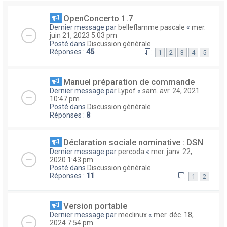
OpenConcerto 1.7
Dernier message par
belleflamme pascale
«
mer.
juin 21, 2023 5:03 pm
Posté dans
Discussion générale
Réponses :
45
1
2
3
4
5
Manuel préparation de commande
Dernier message par
Lypof
«
sam. avr. 24, 2021
10:47 pm
Posté dans
Discussion générale
Réponses :
8
Déclaration sociale nominative : DSN
Dernier message par
percoda
«
mer. janv. 22,
2020 1:43 pm
Posté dans
Discussion générale
Réponses :
11
1
2
Version portable
Dernier message par
meclinux
«
mer. déc. 18,
2024 7:54 pm