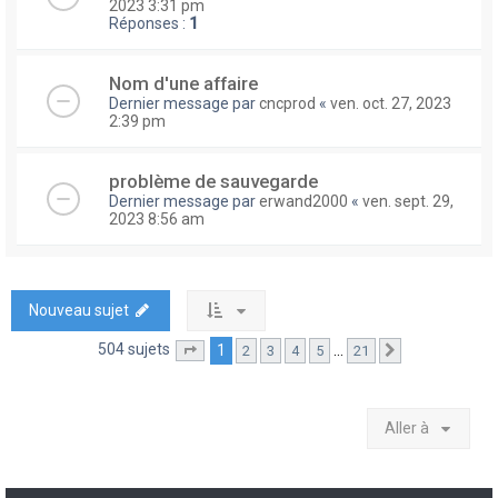
2023 3:31 pm
Réponses :
1
Nom d'une affaire
Dernier message par
cncprod
«
ven. oct. 27, 2023
2:39 pm
problème de sauvegarde
Dernier message par
erwand2000
«
ven. sept. 29,
2023 8:56 am
Nouveau sujet
504 sujets
1
…
2
3
4
5
21
Page
1
sur
21
Suivante
Aller à