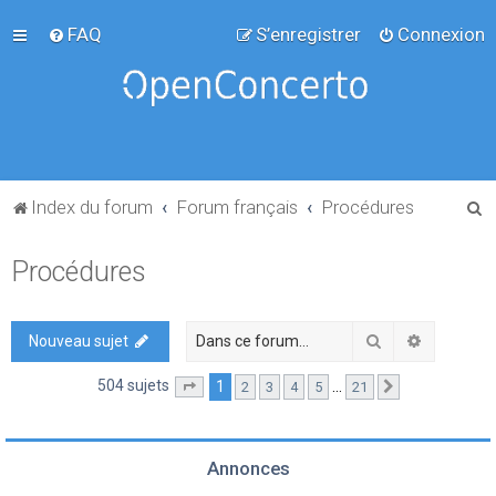
FAQ
S’enregistrer
Connexion
R
Index du forum
Forum français
Procédures
e
Procédures
c
h
e
Rechercher
Recherch
Nouveau sujet
r
504 sujets
1
…
2
3
4
5
21
Page
1
sur
21
Suivante
c
h
e
Annonces
r