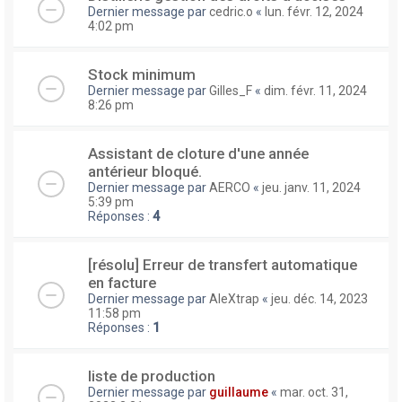
Dernier message par
cedric.o
«
lun. févr. 12, 2024
4:02 pm
Stock minimum
Dernier message par
Gilles_F
«
dim. févr. 11, 2024
8:26 pm
Assistant de cloture d'une année
antérieur bloqué.
Dernier message par
AERCO
«
jeu. janv. 11, 2024
5:39 pm
Réponses :
4
[résolu] Erreur de transfert automatique
en facture
Dernier message par
AleXtrap
«
jeu. déc. 14, 2023
11:58 pm
Réponses :
1
liste de production
Dernier message par
guillaume
«
mar. oct. 31,