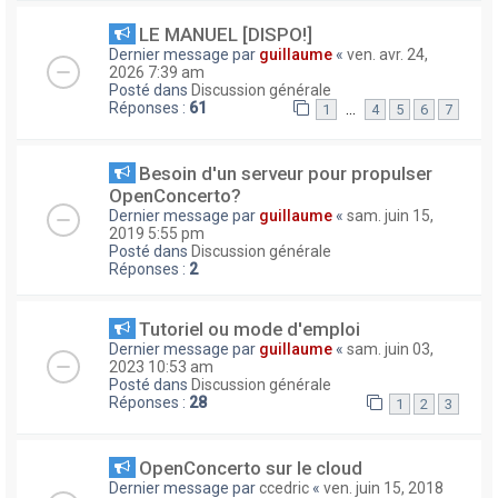
LE MANUEL [DISPO!]
Dernier message par
guillaume
«
ven. avr. 24,
2026 7:39 am
Posté dans
Discussion générale
Réponses :
61
…
1
4
5
6
7
Besoin d'un serveur pour propulser
OpenConcerto?
Dernier message par
guillaume
«
sam. juin 15,
2019 5:55 pm
Posté dans
Discussion générale
Réponses :
2
Tutoriel ou mode d'emploi
Dernier message par
guillaume
«
sam. juin 03,
2023 10:53 am
Posté dans
Discussion générale
Réponses :
28
1
2
3
OpenConcerto sur le cloud
Dernier message par
ccedric
«
ven. juin 15, 2018