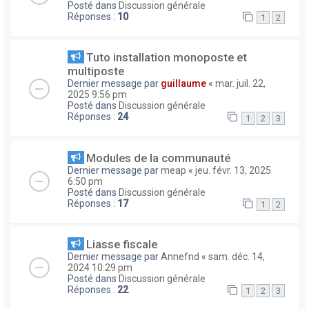
Posté dans
Discussion générale
Réponses :
10
1
2
Tuto installation monoposte et
multiposte
Dernier message par
guillaume
«
mar. juil. 22,
2025 9:56 pm
Posté dans
Discussion générale
Réponses :
24
1
2
3
Modules de la communauté
Dernier message par
meap
«
jeu. févr. 13, 2025
6:50 pm
Posté dans
Discussion générale
Réponses :
17
1
2
Liasse fiscale
Dernier message par
Annefnd
«
sam. déc. 14,
2024 10:29 pm
Posté dans
Discussion générale
Réponses :
22
1
2
3