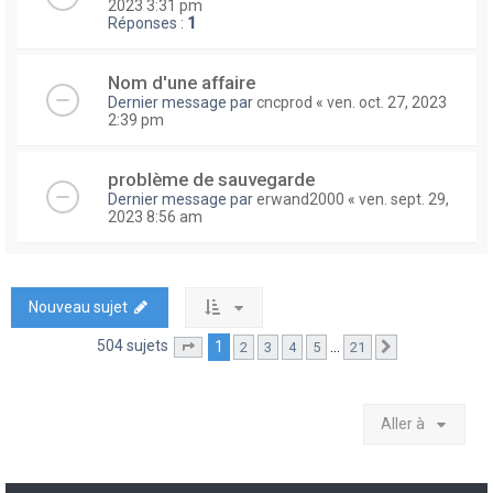
2023 3:31 pm
Réponses :
1
Nom d'une affaire
Dernier message par
cncprod
«
ven. oct. 27, 2023
2:39 pm
problème de sauvegarde
Dernier message par
erwand2000
«
ven. sept. 29,
2023 8:56 am
Nouveau sujet
504 sujets
1
…
2
3
4
5
21
Page
1
sur
21
Suivante
Aller à