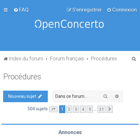
FAQ
S’enregistrer
Connexion
R
Index du forum
Forum français
Procédures
e
Procédures
c
h
e
Rechercher
Recherch
Nouveau sujet
r
504 sujets
1
…
2
3
4
5
21
Page
1
sur
21
Suivante
c
h
e
Annonces
r