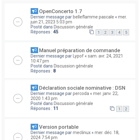
OpenConcerto 1.7
Dernier message par
belleflamme pascale
«
mer.
juin 21, 2023 5:03 pm
Posté dans
Discussion générale
Réponses :
45
1
2
3
4
5
Manuel préparation de commande
Dernier message par
Lypof
«
sam. avr. 24, 2021
10:47 pm
Posté dans
Discussion générale
Réponses :
8
Déclaration sociale nominative : DSN
Dernier message par
percoda
«
mer. janv. 22,
2020 1:43 pm
Posté dans
Discussion générale
Réponses :
11
1
2
Version portable
Dernier message par
meclinux
«
mer. déc. 18,
2024 7:54 pm