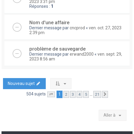
2023 3:31 pm
Réponses :
1
Nom d'une affaire
Dernier message par
cncprod
«
ven. oct. 27, 2023
2:39 pm
problème de sauvegarde
Dernier message par
erwand2000
«
ven. sept. 29,
2023 8:56 am
Nouveau sujet
504 sujets
1
…
2
3
4
5
21
Page
1
sur
21
Suivante
Aller à