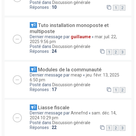
Posté dans
Discussion générale
Réponses :
10
1
2
Tuto installation monoposte et
multiposte
Dernier message par
guillaume
«
mar. juil. 22,
2025 9:56 pm
Posté dans
Discussion générale
Réponses :
24
1
2
3
Modules de la communauté
Dernier message par
meap
«
jeu. févr. 13, 2025
6:50 pm
Posté dans
Discussion générale
Réponses :
17
1
2
Liasse fiscale
Dernier message par
Annefnd
«
sam. déc. 14,
2024 10:29 pm
Posté dans
Discussion générale
Réponses :
22
1
2
3