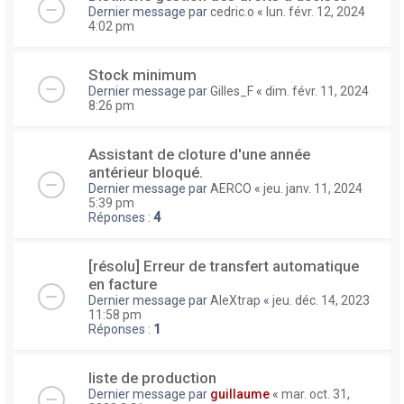
Dernier message par
cedric.o
«
lun. févr. 12, 2024
4:02 pm
Stock minimum
Dernier message par
Gilles_F
«
dim. févr. 11, 2024
8:26 pm
Assistant de cloture d'une année
antérieur bloqué.
Dernier message par
AERCO
«
jeu. janv. 11, 2024
5:39 pm
Réponses :
4
[résolu] Erreur de transfert automatique
en facture
Dernier message par
AleXtrap
«
jeu. déc. 14, 2023
11:58 pm
Réponses :
1
liste de production
Dernier message par
guillaume
«
mar. oct. 31,