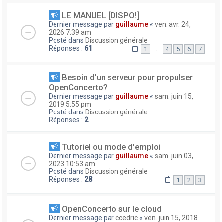
LE MANUEL [DISPO!]
Dernier message par
guillaume
«
ven. avr. 24,
2026 7:39 am
Posté dans
Discussion générale
Réponses :
61
…
1
4
5
6
7
Besoin d'un serveur pour propulser
OpenConcerto?
Dernier message par
guillaume
«
sam. juin 15,
2019 5:55 pm
Posté dans
Discussion générale
Réponses :
2
Tutoriel ou mode d'emploi
Dernier message par
guillaume
«
sam. juin 03,
2023 10:53 am
Posté dans
Discussion générale
Réponses :
28
1
2
3
OpenConcerto sur le cloud
Dernier message par
ccedric
«
ven. juin 15, 2018