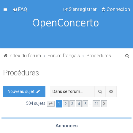
FAQ
S’enregistrer
Connexion
R
Index du forum
Forum français
Procédures
e
Procédures
c
h
e
Rechercher
Recherch
Nouveau sujet
r
504 sujets
1
…
2
3
4
5
21
Page
1
sur
21
Suivante
c
h
e
Annonces
r