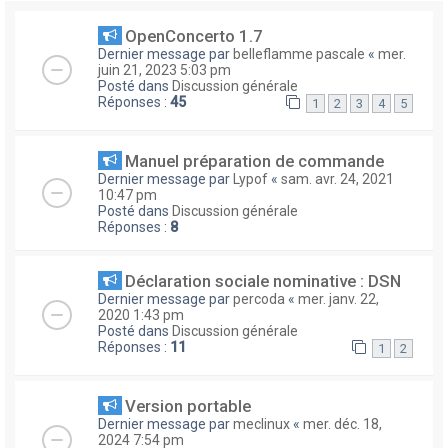
OpenConcerto 1.7
Dernier message par
belleflamme pascale
«
mer.
juin 21, 2023 5:03 pm
Posté dans
Discussion générale
Réponses :
45
1
2
3
4
5
Manuel préparation de commande
Dernier message par
Lypof
«
sam. avr. 24, 2021
10:47 pm
Posté dans
Discussion générale
Réponses :
8
Déclaration sociale nominative : DSN
Dernier message par
percoda
«
mer. janv. 22,
2020 1:43 pm
Posté dans
Discussion générale
Réponses :
11
1
2
Version portable
Dernier message par
meclinux
«
mer. déc. 18,
2024 7:54 pm