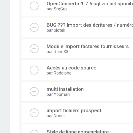
OpenConcerto-1.7.6.sql.zip indisponib
par
SrgGrp
BUG ??? Import des écritures / numérot
par
plotek
Module import factures fournisseurs
par
Rene33
Accès au code source
par
Rodolphe
multi installation
par
Yopman
import fichiers prospect
par
Nrose
Style de ligne nomenclature