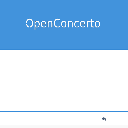
cher
echerche avancée