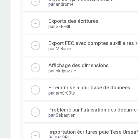
par
androme
Exports des écritures
par
SEB-BIL
Export FEC avec comptes auxilliaire
par
Mélanie
Affichage des dimensions
par
nkdpuzzle
Erreur mise à jour base de données
par
arn0r00ts
Problème sur l'utilisation des documen
par
Sebastien
Importation écritures paie Tese Urssaf
par
SRI