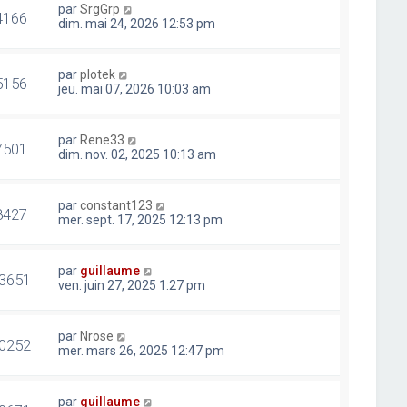
par
SrgGrp
4166
dim. mai 24, 2026 12:53 pm
par
plotek
5156
jeu. mai 07, 2026 10:03 am
par
Rene33
7501
dim. nov. 02, 2025 10:13 am
par
constant123
8427
mer. sept. 17, 2025 12:13 pm
par
guillaume
3651
ven. juin 27, 2025 1:27 pm
par
Nrose
0252
mer. mars 26, 2025 12:47 pm
par
guillaume