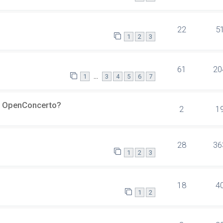
22
5
1
2
3
61
20
…
1
3
4
5
6
7
er OpenConcerto?
2
1
28
36
1
2
3
18
4
1
2