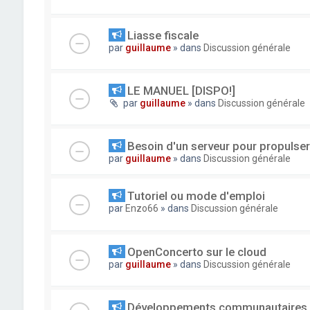
Liasse fiscale
par
guillaume
» dans
Discussion générale
LE MANUEL [DISPO!]
par
guillaume
» dans
Discussion générale
Besoin d'un serveur pour propuls
par
guillaume
» dans
Discussion générale
Tutoriel ou mode d'emploi
par
Enzo66
» dans
Discussion générale
OpenConcerto sur le cloud
par
guillaume
» dans
Discussion générale
Développements communautaires