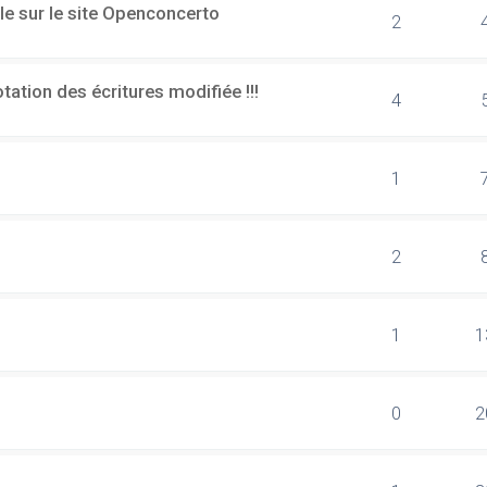
le sur le site Openconcerto
2
ation des écritures modifiée !!!
4
1
2
1
1
0
2