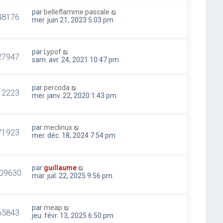
par
belleflamme pascale
48176
mer. juin 21, 2023 5:03 pm
par
Lypof
27947
sam. avr. 24, 2021 10:47 pm
par
percoda
12223
mer. janv. 22, 2020 1:43 pm
par
meclinux
71923
mer. déc. 18, 2024 7:54 pm
par
guillaume
09630
mar. juil. 22, 2025 9:56 pm
par
meap
65843
jeu. févr. 13, 2025 6:50 pm