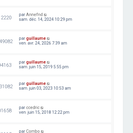
par
Annefnd
12220
sam. déc. 14, 2024 10:29 pm
par
guillaume
49082
ven. avr. 24, 2026 7:39 am
par
guillaume
94163
sam. juin 15, 2019 5:55 pm
par
guillaume
31082
sam. juin 03, 2023 10:53 am
par
ccedric
01658
ven. juin 15, 2018 12:22 pm
par
Combo