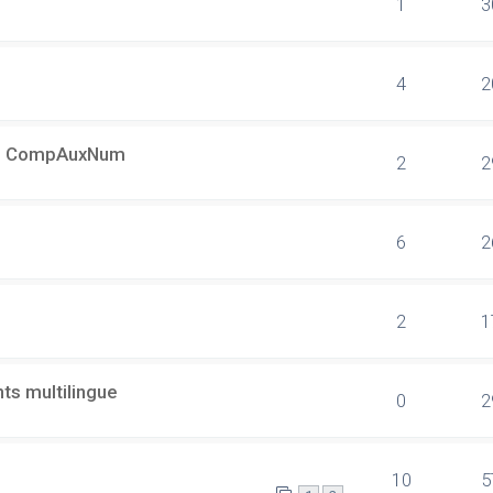
1
3
4
2
s + CompAuxNum
2
2
6
2
2
1
ts multilingue
0
2
10
5