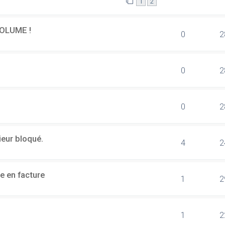
1
2
OLUME !
0
2
0
2
0
2
ieur bloqué.
4
2
e en facture
1
2
1
2