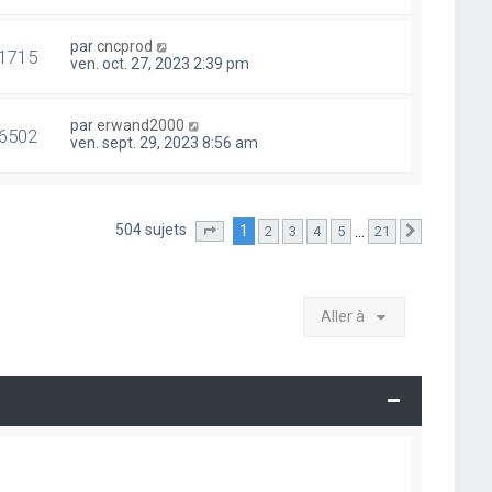
par
cncprod
1715
ven. oct. 27, 2023 2:39 pm
par
erwand2000
6502
ven. sept. 29, 2023 8:56 am
504 sujets
1
…
2
3
4
5
21
Page
1
sur
21
Suivante
Aller à