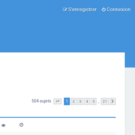
S’enregistrer
Connexion
504 sujets
1
…
2
3
4
5
21
Page
1
sur
21
Suivante