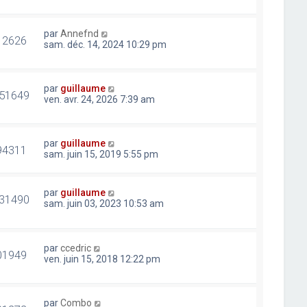
par
Annefnd
12626
sam. déc. 14, 2024 10:29 pm
par
guillaume
51649
ven. avr. 24, 2026 7:39 am
par
guillaume
94311
sam. juin 15, 2019 5:55 pm
par
guillaume
31490
sam. juin 03, 2023 10:53 am
par
ccedric
01949
ven. juin 15, 2018 12:22 pm
par
Combo