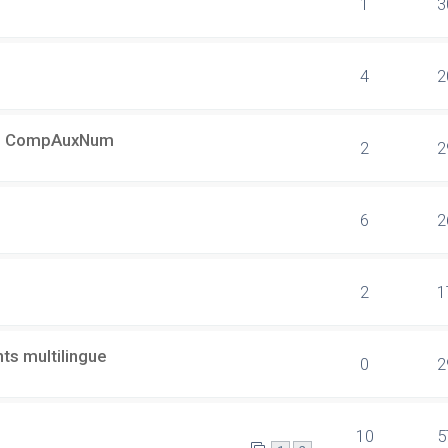
1
3
4
2
s + CompAuxNum
2
2
6
2
2
1
ts multilingue
0
2
10
5