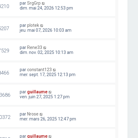
par
SrgGrp
4210
dim. mai 24, 2026 12:53 pm
par
plotek
5207
jeu. mai 07, 2026 10:03 am
par
Rene33
7529
dim. nov. 02, 2025 10:13 am
par
constant123
8466
mer. sept. 17, 2025 12:13 pm
par
guillaume
3686
ven. juin 27, 2025 1:27 pm
par
Nrose
0372
mer. mars 26, 2025 12:47 pm
par
guillaume