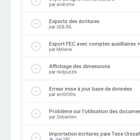
par
androme
Exports des écritures
par
SEB-BIL
Export FEC avec comptes auxilliaire
par
Mélanie
Affichage des dimensions
par
nkdpuzzle
Erreur mise à jour base de données
par
arn0r00ts
Problème sur l'utilisation des documen
par
Sebastien
Importation écritures paie Tese Urssaf
par
SRI