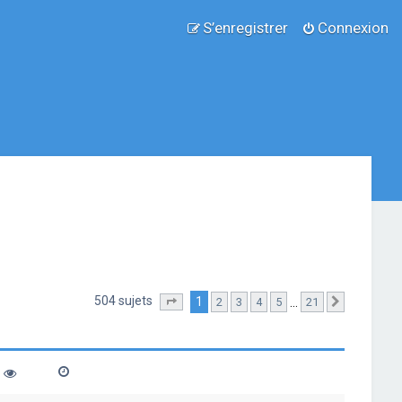
S’enregistrer
Connexion
504 sujets
1
…
2
3
4
5
21
Page
1
sur
21
Suivante