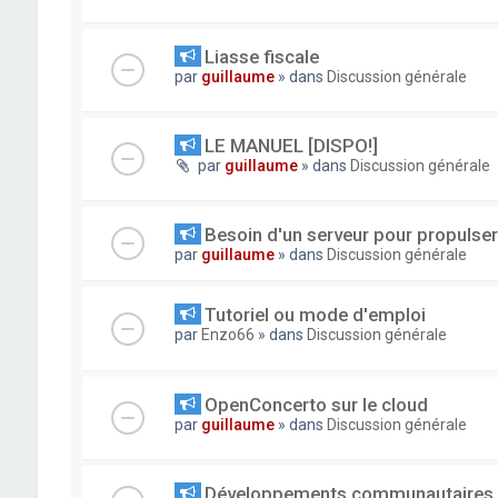
Liasse fiscale
par
guillaume
» dans
Discussion générale
LE MANUEL [DISPO!]
par
guillaume
» dans
Discussion générale
Besoin d'un serveur pour propuls
par
guillaume
» dans
Discussion générale
Tutoriel ou mode d'emploi
par
Enzo66
» dans
Discussion générale
OpenConcerto sur le cloud
par
guillaume
» dans
Discussion générale
Développements communautaires