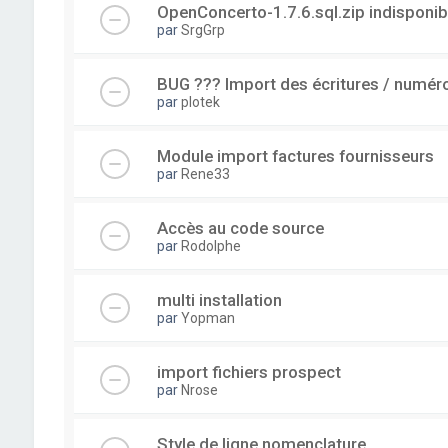
OpenConcerto-1.7.6.sql.zip indisponib
par
SrgGrp
BUG ??? Import des écritures / numérot
par
plotek
Module import factures fournisseurs
par
Rene33
Accès au code source
par
Rodolphe
multi installation
par
Yopman
import fichiers prospect
par
Nrose
Style de ligne nomenclature