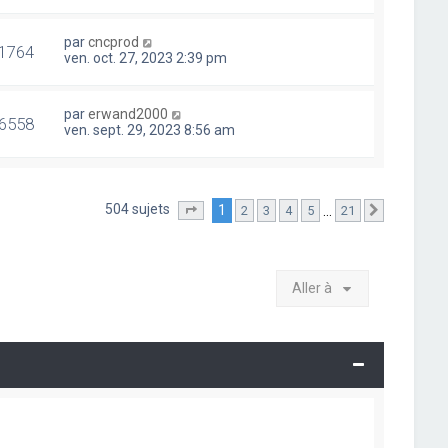
par
cncprod
1764
ven. oct. 27, 2023 2:39 pm
par
erwand2000
6558
ven. sept. 29, 2023 8:56 am
504 sujets
1
…
2
3
4
5
21
Page
1
sur
21
Suivante
Aller à