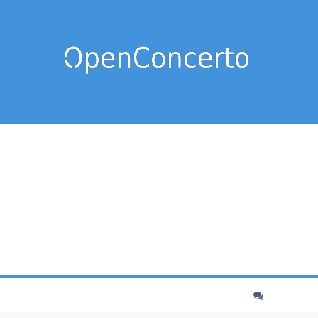
cher
echerche avancée