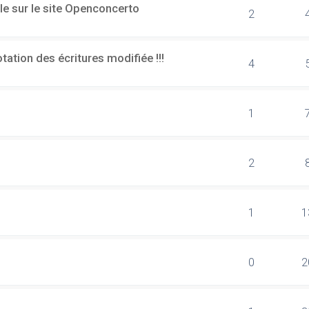
le sur le site Openconcerto
2
ation des écritures modifiée !!!
4
1
2
1
1
0
2