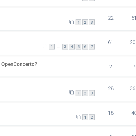
22
5
1
2
3
61
20
…
1
3
4
5
6
7
er OpenConcerto?
2
1
28
36
1
2
3
18
4
1
2