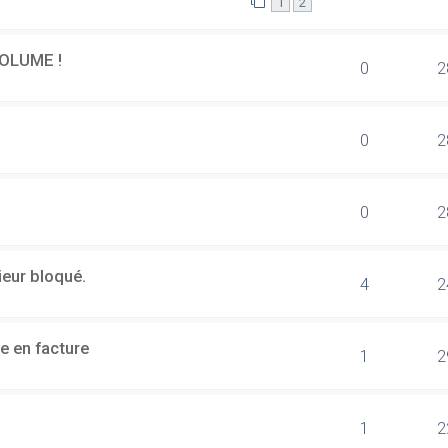
1
2
OLUME !
0
2
0
2
0
2
ieur bloqué.
4
2
e en facture
1
2
1
2