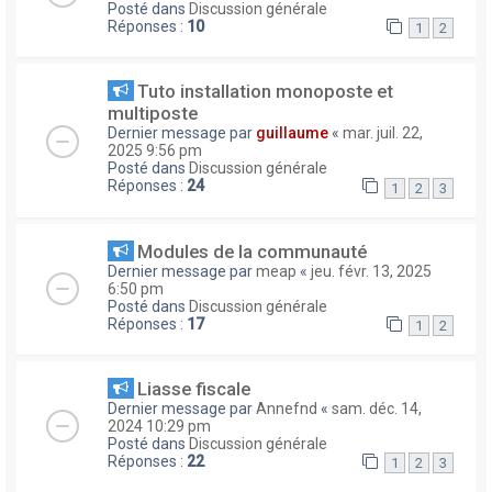
Posté dans
Discussion générale
Réponses :
10
1
2
Tuto installation monoposte et
multiposte
Dernier message par
guillaume
«
mar. juil. 22,
2025 9:56 pm
Posté dans
Discussion générale
Réponses :
24
1
2
3
Modules de la communauté
Dernier message par
meap
«
jeu. févr. 13, 2025
6:50 pm
Posté dans
Discussion générale
Réponses :
17
1
2
Liasse fiscale
Dernier message par
Annefnd
«
sam. déc. 14,
2024 10:29 pm
Posté dans
Discussion générale
Réponses :
22
1
2
3