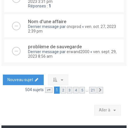
2023 3:31 pm
Réponses :
1
Nom d'une affaire
Dernier message par
cncprod
«
ven. oct. 27, 2023
2:39 pm
problème de sauvegarde
Dernier message par
erwand2000
«
ven. sept. 29,
2023 8:56 am
Nouveau sujet
504 sujets
1
…
2
3
4
5
21
Page
1
sur
21
Suivante
Aller à