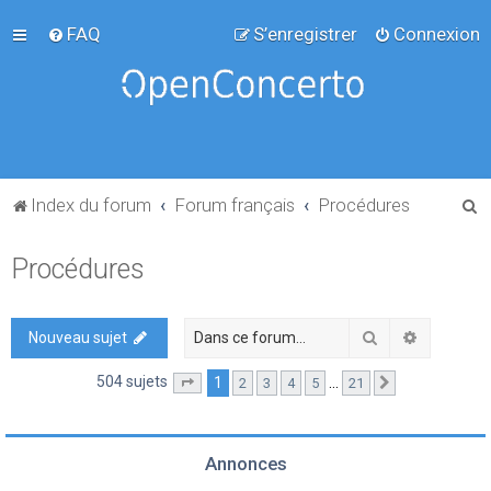
FAQ
S’enregistrer
Connexion
R
Index du forum
Forum français
Procédures
e
Procédures
c
h
e
Rechercher
Recherch
Nouveau sujet
r
504 sujets
1
…
2
3
4
5
21
Page
1
sur
21
Suivante
c
h
e
Annonces
r