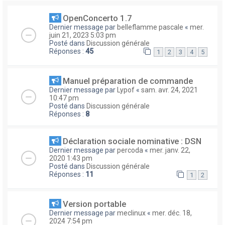
OpenConcerto 1.7
Dernier message par
belleflamme pascale
«
mer.
juin 21, 2023 5:03 pm
Posté dans
Discussion générale
Réponses :
45
1
2
3
4
5
Manuel préparation de commande
Dernier message par
Lypof
«
sam. avr. 24, 2021
10:47 pm
Posté dans
Discussion générale
Réponses :
8
Déclaration sociale nominative : DSN
Dernier message par
percoda
«
mer. janv. 22,
2020 1:43 pm
Posté dans
Discussion générale
Réponses :
11
1
2
Version portable
Dernier message par
meclinux
«
mer. déc. 18,
2024 7:54 pm