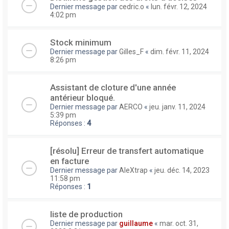
Dernier message par
cedric.o
«
lun. févr. 12, 2024
4:02 pm
Stock minimum
Dernier message par
Gilles_F
«
dim. févr. 11, 2024
8:26 pm
Assistant de cloture d'une année
antérieur bloqué.
Dernier message par
AERCO
«
jeu. janv. 11, 2024
5:39 pm
Réponses :
4
[résolu] Erreur de transfert automatique
en facture
Dernier message par
AleXtrap
«
jeu. déc. 14, 2023
11:58 pm
Réponses :
1
liste de production
Dernier message par
guillaume
«
mar. oct. 31,