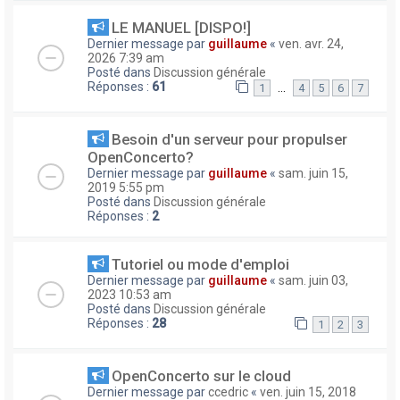
LE MANUEL [DISPO!]
Dernier message par
guillaume
«
ven. avr. 24,
2026 7:39 am
Posté dans
Discussion générale
Réponses :
61
…
1
4
5
6
7
Besoin d'un serveur pour propulser
OpenConcerto?
Dernier message par
guillaume
«
sam. juin 15,
2019 5:55 pm
Posté dans
Discussion générale
Réponses :
2
Tutoriel ou mode d'emploi
Dernier message par
guillaume
«
sam. juin 03,
2023 10:53 am
Posté dans
Discussion générale
Réponses :
28
1
2
3
OpenConcerto sur le cloud
Dernier message par
ccedric
«
ven. juin 15, 2018