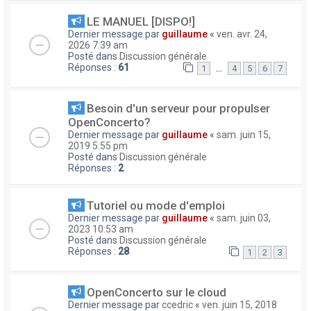
LE MANUEL [DISPO!]
Dernier message par
guillaume
«
ven. avr. 24,
2026 7:39 am
Posté dans
Discussion générale
Réponses :
61
…
1
4
5
6
7
Besoin d'un serveur pour propulser
OpenConcerto?
Dernier message par
guillaume
«
sam. juin 15,
2019 5:55 pm
Posté dans
Discussion générale
Réponses :
2
Tutoriel ou mode d'emploi
Dernier message par
guillaume
«
sam. juin 03,
2023 10:53 am
Posté dans
Discussion générale
Réponses :
28
1
2
3
OpenConcerto sur le cloud
Dernier message par
ccedric
«
ven. juin 15, 2018