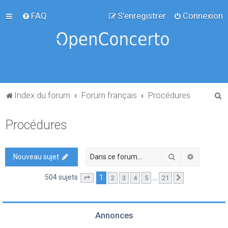
FAQ
S’enregistrer
Connexion
R
Index du forum
Forum français
Procédures
e
Procédures
c
h
e
Rechercher
Recherch
Nouveau sujet
r
504 sujets
1
…
2
3
4
5
21
Page
1
sur
21
Suivante
c
h
e
Annonces
r