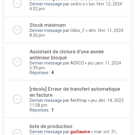
Dernier message par
cedric.o
«
lun. févr. 12, 2024
4:02 pm
Stock minimum
Dernier message par
Gilles_F
«
dim. févr. 11, 2024
8:26 pm
Assistant de cloture d'une année
antérieur bloqué.
Dernier message par
AERCO
«
jeu. janv. 11, 2024
5:39 pm
Réponses :
4
[résolu] Erreur de transfert automatique
en facture
Dernier message par
AleXtrap
«
jeu. déc. 14, 2023
11:58 pm
Réponses :
1
liste de production
Dernier message par
guillaume
«
mar. oct. 31,