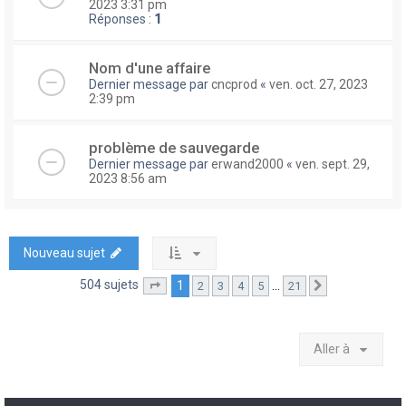
2023 3:31 pm
Réponses :
1
Nom d'une affaire
Dernier message par
cncprod
«
ven. oct. 27, 2023
2:39 pm
problème de sauvegarde
Dernier message par
erwand2000
«
ven. sept. 29,
2023 8:56 am
Nouveau sujet
504 sujets
1
…
2
3
4
5
21
Page
1
sur
21
Suivante
Aller à