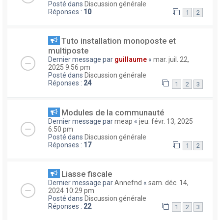
Posté dans
Discussion générale
Réponses :
10
1
2
Tuto installation monoposte et
multiposte
Dernier message par
guillaume
«
mar. juil. 22,
2025 9:56 pm
Posté dans
Discussion générale
Réponses :
24
1
2
3
Modules de la communauté
Dernier message par
meap
«
jeu. févr. 13, 2025
6:50 pm
Posté dans
Discussion générale
Réponses :
17
1
2
Liasse fiscale
Dernier message par
Annefnd
«
sam. déc. 14,
2024 10:29 pm
Posté dans
Discussion générale
Réponses :
22
1
2
3