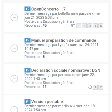
OpenConcerto 1.7
Dernier message par
belleflamme pascale
«
mer.
juin 21, 2023 5:03 pm
Posté dans
Discussion générale
Réponses :
45
1
2
3
4
5
Manuel préparation de commande
Dernier message par
Lypof
«
sam. avr. 24, 2021
10:47 pm
Posté dans
Discussion générale
Réponses :
8
Déclaration sociale nominative : DSN
Dernier message par
percoda
«
mer. janv. 22,
2020 1:43 pm
Posté dans
Discussion générale
Réponses :
11
1
2
Version portable
Dernier message par
meclinux
«
mer. déc. 18,
2024 7:54 pm