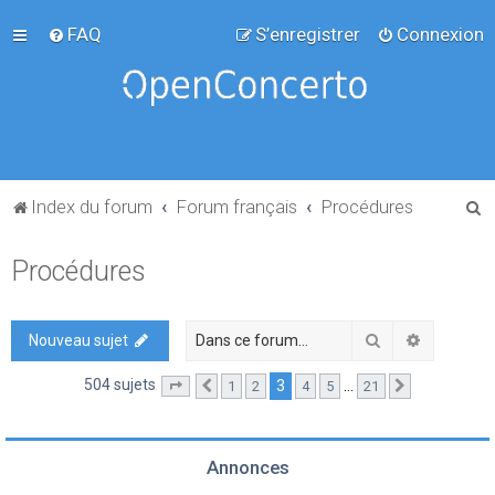
FAQ
S’enregistrer
Connexion
R
Index du forum
Forum français
Procédures
e
Procédures
c
h
e
Rechercher
Recherch
Nouveau sujet
r
504 sujets
3
…
1
2
4
5
21
Page
3
Précédente
sur
21
Suivante
c
h
e
Annonces
r