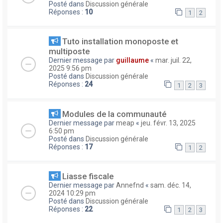
Posté dans
Discussion générale
Réponses :
10
1
2
Tuto installation monoposte et
multiposte
Dernier message par
guillaume
«
mar. juil. 22,
2025 9:56 pm
Posté dans
Discussion générale
Réponses :
24
1
2
3
Modules de la communauté
Dernier message par
meap
«
jeu. févr. 13, 2025
6:50 pm
Posté dans
Discussion générale
Réponses :
17
1
2
Liasse fiscale
Dernier message par
Annefnd
«
sam. déc. 14,
2024 10:29 pm
Posté dans
Discussion générale
Réponses :
22
1
2
3