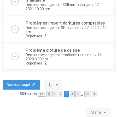
manquant
Dernier message par
L33thium
«
jeu. janv. 07,
2021 10:30 am
Problèmes import écritures comptables
Dernier message par
SRI
«
ven. nov. 27, 2020 9:49
am
Réponses :
3
Problème cloture de caisse
Dernier message par
leradisbleu
«
mar. nov. 24,
2020 3:33 pm
Réponses :
2
Nouveau sujet
504 sujets
3
…
1
2
4
5
21
Page
3
Précédente
sur
21
Suivante
Aller à