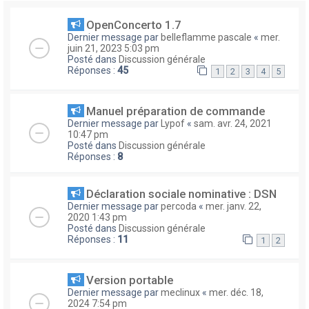
OpenConcerto 1.7
Dernier message par
belleflamme pascale
«
mer.
juin 21, 2023 5:03 pm
Posté dans
Discussion générale
Réponses :
45
1
2
3
4
5
Manuel préparation de commande
Dernier message par
Lypof
«
sam. avr. 24, 2021
10:47 pm
Posté dans
Discussion générale
Réponses :
8
Déclaration sociale nominative : DSN
Dernier message par
percoda
«
mer. janv. 22,
2020 1:43 pm
Posté dans
Discussion générale
Réponses :
11
1
2
Version portable
Dernier message par
meclinux
«
mer. déc. 18,
2024 7:54 pm