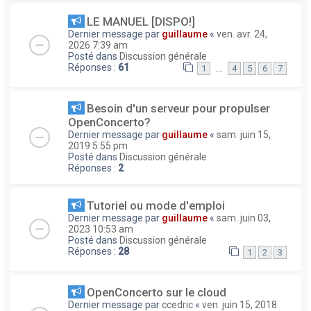
LE MANUEL [DISPO!]
Dernier message par
guillaume
«
ven. avr. 24,
2026 7:39 am
Posté dans
Discussion générale
Réponses :
61
…
1
4
5
6
7
Besoin d'un serveur pour propulser
OpenConcerto?
Dernier message par
guillaume
«
sam. juin 15,
2019 5:55 pm
Posté dans
Discussion générale
Réponses :
2
Tutoriel ou mode d'emploi
Dernier message par
guillaume
«
sam. juin 03,
2023 10:53 am
Posté dans
Discussion générale
Réponses :
28
1
2
3
OpenConcerto sur le cloud
Dernier message par
ccedric
«
ven. juin 15, 2018