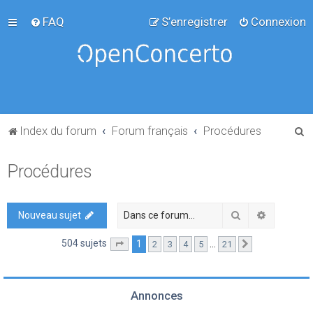
FAQ
S’enregistrer
Connexion
R
Index du forum
Forum français
Procédures
e
Procédures
c
h
e
Rechercher
Recherch
Nouveau sujet
r
504 sujets
1
…
2
3
4
5
21
Page
1
sur
21
Suivante
c
h
e
Annonces
r