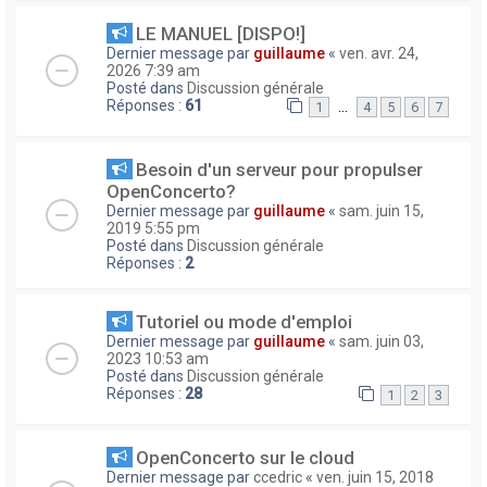
LE MANUEL [DISPO!]
Dernier message par
guillaume
«
ven. avr. 24,
2026 7:39 am
Posté dans
Discussion générale
Réponses :
61
…
1
4
5
6
7
Besoin d'un serveur pour propulser
OpenConcerto?
Dernier message par
guillaume
«
sam. juin 15,
2019 5:55 pm
Posté dans
Discussion générale
Réponses :
2
Tutoriel ou mode d'emploi
Dernier message par
guillaume
«
sam. juin 03,
2023 10:53 am
Posté dans
Discussion générale
Réponses :
28
1
2
3
OpenConcerto sur le cloud
Dernier message par
ccedric
«
ven. juin 15, 2018