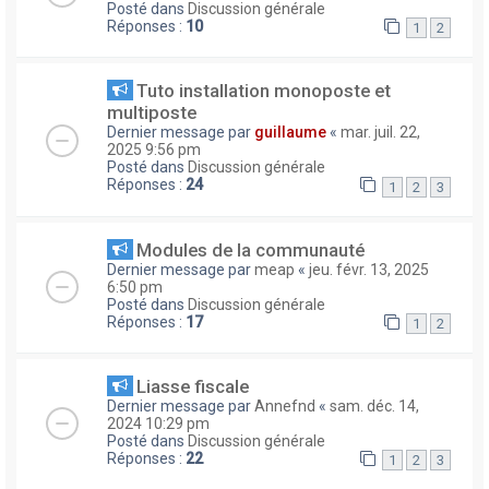
Posté dans
Discussion générale
Réponses :
10
1
2
Tuto installation monoposte et
multiposte
Dernier message par
guillaume
«
mar. juil. 22,
2025 9:56 pm
Posté dans
Discussion générale
Réponses :
24
1
2
3
Modules de la communauté
Dernier message par
meap
«
jeu. févr. 13, 2025
6:50 pm
Posté dans
Discussion générale
Réponses :
17
1
2
Liasse fiscale
Dernier message par
Annefnd
«
sam. déc. 14,
2024 10:29 pm
Posté dans
Discussion générale
Réponses :
22
1
2
3