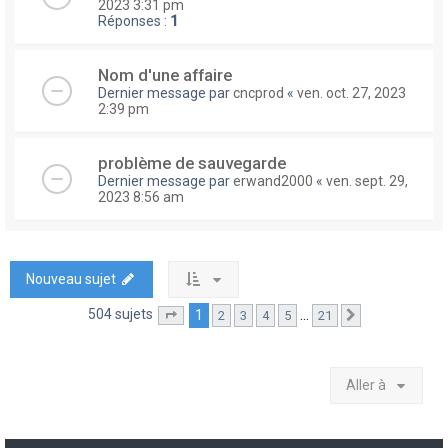
2023 3:31 pm
Réponses :
1
Nom d'une affaire
Dernier message par
cncprod
«
ven. oct. 27, 2023
2:39 pm
problème de sauvegarde
Dernier message par
erwand2000
«
ven. sept. 29,
2023 8:56 am
Nouveau sujet
504 sujets
1
…
2
3
4
5
21
Page
1
sur
21
Suivante
Aller à