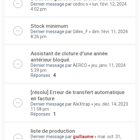
Dernier message par
cedric.o
«
lun. févr. 12, 2024
4:02 pm
Stock minimum
Dernier message par
Gilles_F
«
dim. févr. 11, 2024
8:26 pm
Assistant de cloture d'une année
antérieur bloqué.
Dernier message par
AERCO
«
jeu. janv. 11, 2024
5:39 pm
Réponses :
4
[résolu] Erreur de transfert automatique
en facture
Dernier message par
AleXtrap
«
jeu. déc. 14, 2023
11:58 pm
Réponses :
1
liste de production
Dernier message par
guillaume
«
mar. oct. 31,