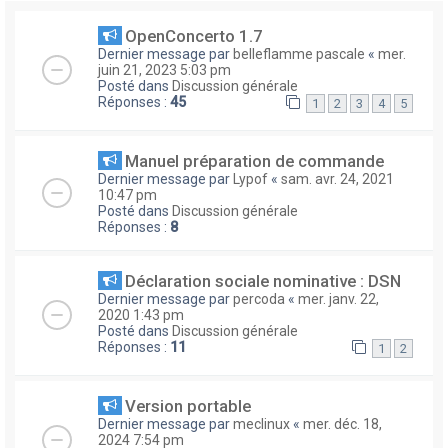
OpenConcerto 1.7
Dernier message par
belleflamme pascale
«
mer.
juin 21, 2023 5:03 pm
Posté dans
Discussion générale
Réponses :
45
1
2
3
4
5
Manuel préparation de commande
Dernier message par
Lypof
«
sam. avr. 24, 2021
10:47 pm
Posté dans
Discussion générale
Réponses :
8
Déclaration sociale nominative : DSN
Dernier message par
percoda
«
mer. janv. 22,
2020 1:43 pm
Posté dans
Discussion générale
Réponses :
11
1
2
Version portable
Dernier message par
meclinux
«
mer. déc. 18,
2024 7:54 pm