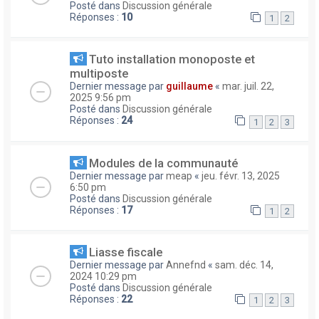
Posté dans
Discussion générale
Réponses :
10
1
2
Tuto installation monoposte et
multiposte
Dernier message par
guillaume
«
mar. juil. 22,
2025 9:56 pm
Posté dans
Discussion générale
Réponses :
24
1
2
3
Modules de la communauté
Dernier message par
meap
«
jeu. févr. 13, 2025
6:50 pm
Posté dans
Discussion générale
Réponses :
17
1
2
Liasse fiscale
Dernier message par
Annefnd
«
sam. déc. 14,
2024 10:29 pm
Posté dans
Discussion générale
Réponses :
22
1
2
3