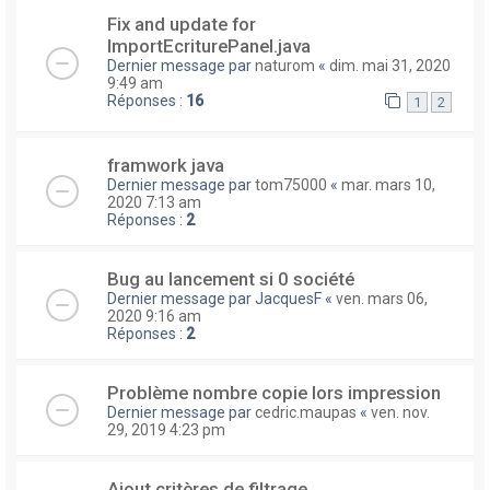
Fix and update for
ImportEcriturePanel.java
Dernier message par
naturom
«
dim. mai 31, 2020
9:49 am
Réponses :
16
1
2
framwork java
Dernier message par
tom75000
«
mar. mars 10,
2020 7:13 am
Réponses :
2
Bug au lancement si 0 société
Dernier message par
JacquesF
«
ven. mars 06,
2020 9:16 am
Réponses :
2
Problème nombre copie lors impression
Dernier message par
cedric.maupas
«
ven. nov.
29, 2019 4:23 pm
Ajout critères de filtrage