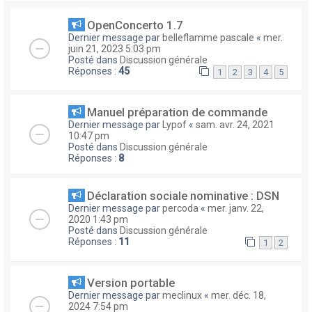
OpenConcerto 1.7
Dernier message par
belleflamme pascale
«
mer.
juin 21, 2023 5:03 pm
Posté dans
Discussion générale
Réponses :
45
1
2
3
4
5
Manuel préparation de commande
Dernier message par
Lypof
«
sam. avr. 24, 2021
10:47 pm
Posté dans
Discussion générale
Réponses :
8
Déclaration sociale nominative : DSN
Dernier message par
percoda
«
mer. janv. 22,
2020 1:43 pm
Posté dans
Discussion générale
Réponses :
11
1
2
Version portable
Dernier message par
meclinux
«
mer. déc. 18,
2024 7:54 pm