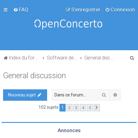
FAQ
S’enregistrer
Connexion
R
Index du forum
Software development
General discussion
e
General discussion
c
h
e
Rechercher
Recherch
Nouveau sujet
r
102 sujets
1
2
3
4
5
Suivante
c
h
e
Annonces
r