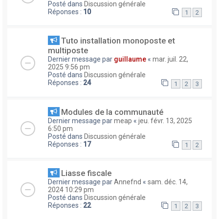
Posté dans
Discussion générale
Réponses :
10
1
2
Tuto installation monoposte et
multiposte
Dernier message par
guillaume
«
mar. juil. 22,
2025 9:56 pm
Posté dans
Discussion générale
Réponses :
24
1
2
3
Modules de la communauté
Dernier message par
meap
«
jeu. févr. 13, 2025
6:50 pm
Posté dans
Discussion générale
Réponses :
17
1
2
Liasse fiscale
Dernier message par
Annefnd
«
sam. déc. 14,
2024 10:29 pm
Posté dans
Discussion générale
Réponses :
22
1
2
3