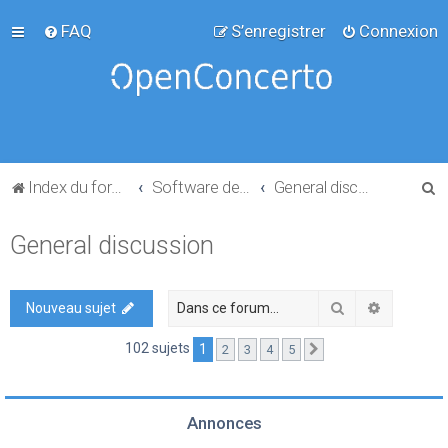
FAQ
S’enregistrer
Connexion
R
Index du forum
Software development
General discussion
e
General discussion
c
h
e
Rechercher
Recherch
Nouveau sujet
r
102 sujets
1
2
3
4
5
Suivante
c
h
e
Annonces
r