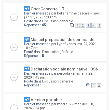
OpenConcerto 1.7
Dernier message par
belleflamme pascale
«
mer.
juin 21, 2023 5:03 pm
Posté dans
Discussion générale
Réponses :
45
1
2
3
4
5
Manuel préparation de commande
Dernier message par
Lypof
«
sam. avr. 24, 2021
10:47 pm
Posté dans
Discussion générale
Réponses :
8
Déclaration sociale nominative : DSN
Dernier message par
percoda
«
mer. janv. 22,
2020 1:43 pm
Posté dans
Discussion générale
Réponses :
11
1
2
Version portable
Dernier message par
meclinux
«
mer. déc. 18,
2024 7:54 pm