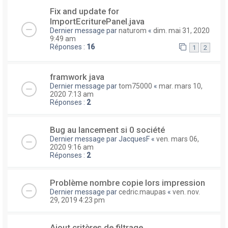
Fix and update for
ImportEcriturePanel.java
Dernier message par
naturom
«
dim. mai 31, 2020
9:49 am
Réponses :
16
1
2
framwork java
Dernier message par
tom75000
«
mar. mars 10,
2020 7:13 am
Réponses :
2
Bug au lancement si 0 société
Dernier message par
JacquesF
«
ven. mars 06,
2020 9:16 am
Réponses :
2
Problème nombre copie lors impression
Dernier message par
cedric.maupas
«
ven. nov.
29, 2019 4:23 pm
Ajout critères de filtrage