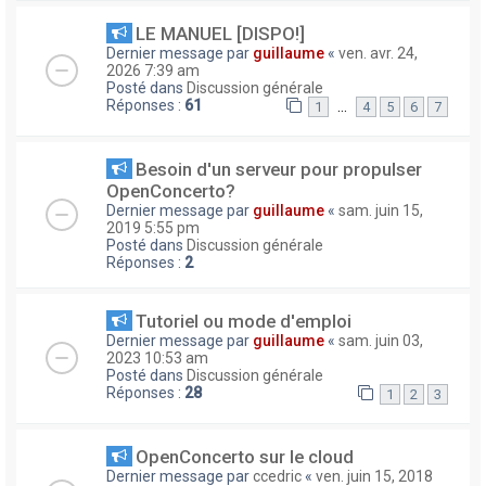
LE MANUEL [DISPO!]
Dernier message par
guillaume
«
ven. avr. 24,
2026 7:39 am
Posté dans
Discussion générale
Réponses :
61
…
1
4
5
6
7
Besoin d'un serveur pour propulser
OpenConcerto?
Dernier message par
guillaume
«
sam. juin 15,
2019 5:55 pm
Posté dans
Discussion générale
Réponses :
2
Tutoriel ou mode d'emploi
Dernier message par
guillaume
«
sam. juin 03,
2023 10:53 am
Posté dans
Discussion générale
Réponses :
28
1
2
3
OpenConcerto sur le cloud
Dernier message par
ccedric
«
ven. juin 15, 2018