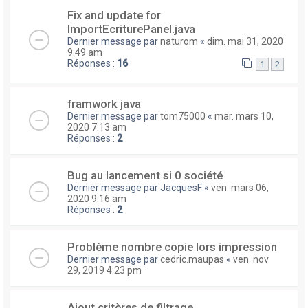
Fix and update for
ImportEcriturePanel.java
Dernier message par
naturom
«
dim. mai 31, 2020
9:49 am
Réponses :
16
1
2
framwork java
Dernier message par
tom75000
«
mar. mars 10,
2020 7:13 am
Réponses :
2
Bug au lancement si 0 société
Dernier message par
JacquesF
«
ven. mars 06,
2020 9:16 am
Réponses :
2
Problème nombre copie lors impression
Dernier message par
cedric.maupas
«
ven. nov.
29, 2019 4:23 pm
Ajout critères de filtrage