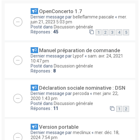
OpenConcerto 1.7
Dernier message par
belleflamme pascale
«
mer.
juin 21, 2023 5:03 pm
Posté dans
Discussion générale
Réponses :
45
1
2
3
4
5
Manuel préparation de commande
Dernier message par
Lypof
«
sam. avr. 24, 2021
10:47 pm
Posté dans
Discussion générale
Réponses :
8
Déclaration sociale nominative : DSN
Dernier message par
percoda
«
mer. janv. 22,
2020 1:43 pm
Posté dans
Discussion générale
Réponses :
11
1
2
Version portable
Dernier message par
meclinux
«
mer. déc. 18,
2024 7:54 pm