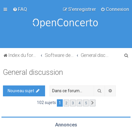
FAQ
S’enregistrer
Connexion
R
Index du forum
Software development
General discussion
e
General discussion
c
h
e
Rechercher
Recherch
Nouveau sujet
r
102 sujets
1
2
3
4
5
Suivante
c
h
e
Annonces
r