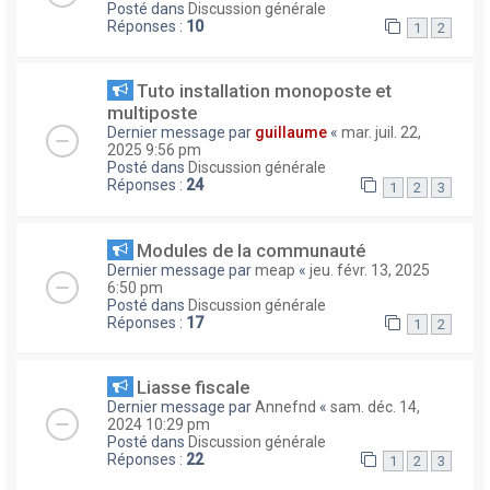
Posté dans
Discussion générale
Réponses :
10
1
2
Tuto installation monoposte et
multiposte
Dernier message par
guillaume
«
mar. juil. 22,
2025 9:56 pm
Posté dans
Discussion générale
Réponses :
24
1
2
3
Modules de la communauté
Dernier message par
meap
«
jeu. févr. 13, 2025
6:50 pm
Posté dans
Discussion générale
Réponses :
17
1
2
Liasse fiscale
Dernier message par
Annefnd
«
sam. déc. 14,
2024 10:29 pm
Posté dans
Discussion générale
Réponses :
22
1
2
3