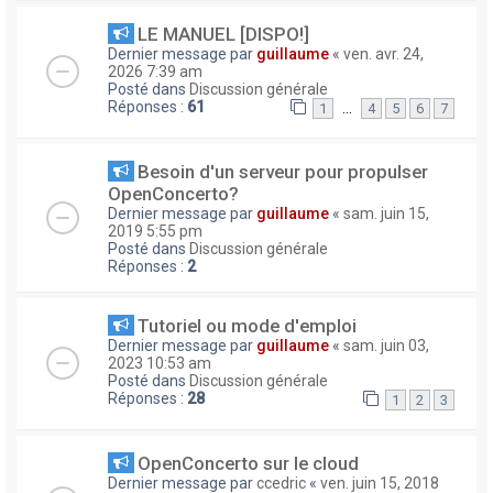
LE MANUEL [DISPO!]
Dernier message par
guillaume
«
ven. avr. 24,
2026 7:39 am
Posté dans
Discussion générale
Réponses :
61
…
1
4
5
6
7
Besoin d'un serveur pour propulser
OpenConcerto?
Dernier message par
guillaume
«
sam. juin 15,
2019 5:55 pm
Posté dans
Discussion générale
Réponses :
2
Tutoriel ou mode d'emploi
Dernier message par
guillaume
«
sam. juin 03,
2023 10:53 am
Posté dans
Discussion générale
Réponses :
28
1
2
3
OpenConcerto sur le cloud
Dernier message par
ccedric
«
ven. juin 15, 2018