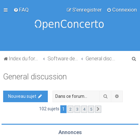
FAQ
S’enregistrer
Connexion
R
Index du forum
Software development
General discussion
e
General discussion
c
h
e
Rechercher
Recherch
Nouveau sujet
r
102 sujets
1
2
3
4
5
Suivante
c
h
e
Annonces
r