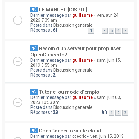
LE MANUEL [DISPO!]
Dernier message par
guillaume
«
ven. avr. 24,
2026 7:39 am
Posté dans
Discussion générale
Réponses :
61
…
1
4
5
6
7
Besoin d'un serveur pour propulser
OpenConcerto?
Dernier message par
guillaume
«
sam. juin 15,
2019 5:55 pm
Posté dans
Discussion générale
Réponses :
2
Tutoriel ou mode d'emploi
Dernier message par
guillaume
«
sam. juin 03,
2023 10:53 am
Posté dans
Discussion générale
Réponses :
28
1
2
3
OpenConcerto sur le cloud
Dernier message par
ccedric
«
ven. juin 15, 2018