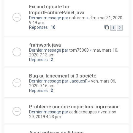
Fix and update for
ImportEcriturePanel.java
Dernier message par
naturom
«
dim. mai 31, 2020
9:49 am
Réponses :
16
1
2
framwork java
Dernier message par
tom75000
«
mar. mars 10,
2020 7:13 am
Réponses :
2
Bug au lancement si 0 société
Dernier message par
JacquesF
«
ven. mars 06,
2020 9:16 am
Réponses :
2
Problème nombre copie lors impression
Dernier message par
cedric.maupas
«
ven. nov.
29, 2019 4:23 pm
Ajout critères de filtrage