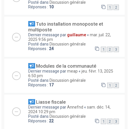
Posté dans
Discussion générale
Réponses :
10
1
2
Tuto installation monoposte et
multiposte
Dernier message par
guillaume
«
mar. juil. 22,
2025 9:56 pm
Posté dans
Discussion générale
Réponses :
24
1
2
3
Modules de la communauté
Dernier message par
meap
«
jeu. févr. 13, 2025
6:50 pm
Posté dans
Discussion générale
Réponses :
17
1
2
Liasse fiscale
Dernier message par
Annefnd
«
sam. déc. 14,
2024 10:29 pm
Posté dans
Discussion générale
Réponses :
22
1
2
3