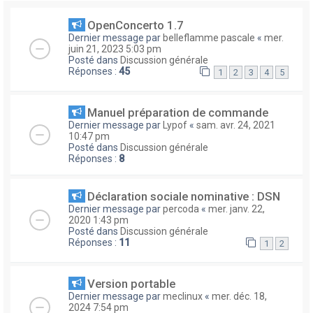
OpenConcerto 1.7
Dernier message par
belleflamme pascale
«
mer.
juin 21, 2023 5:03 pm
Posté dans
Discussion générale
Réponses :
45
1
2
3
4
5
Manuel préparation de commande
Dernier message par
Lypof
«
sam. avr. 24, 2021
10:47 pm
Posté dans
Discussion générale
Réponses :
8
Déclaration sociale nominative : DSN
Dernier message par
percoda
«
mer. janv. 22,
2020 1:43 pm
Posté dans
Discussion générale
Réponses :
11
1
2
Version portable
Dernier message par
meclinux
«
mer. déc. 18,
2024 7:54 pm