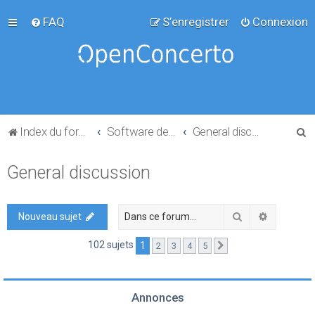
FAQ
S’enregistrer
Connexion
R
Index du forum
Software development
General discussion
e
General discussion
c
h
e
Rechercher
Recherch
Nouveau sujet
r
102 sujets
1
2
3
4
5
Suivante
c
h
e
Annonces
r