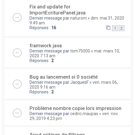
Fix and update for
ImportEcriturePanel.java
Dernier message par
naturom
«
dim. mai 31, 2020
9:49 am
Réponses :
16
1
2
framwork java
Dernier message par
tom75000
«
mar. mars 10,
2020 7:13 am
Réponses :
2
Bug au lancement si 0 société
Dernier message par
JacquesF
«
ven. mars 06,
2020 9:16 am
Réponses :
2
Problème nombre copie lors impression
Dernier message par
cedric.maupas
«
ven. nov.
29, 2019 4:23 pm
Ajout critères de filtrage