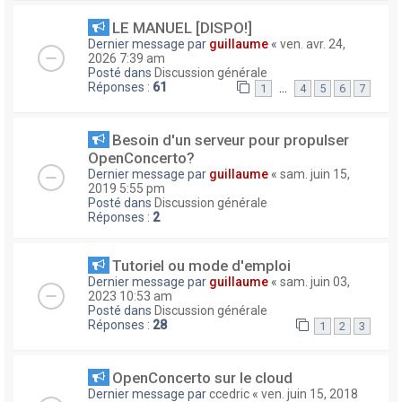
LE MANUEL [DISPO!]
Dernier message par
guillaume
«
ven. avr. 24,
2026 7:39 am
Posté dans
Discussion générale
Réponses :
61
…
1
4
5
6
7
Besoin d'un serveur pour propulser
OpenConcerto?
Dernier message par
guillaume
«
sam. juin 15,
2019 5:55 pm
Posté dans
Discussion générale
Réponses :
2
Tutoriel ou mode d'emploi
Dernier message par
guillaume
«
sam. juin 03,
2023 10:53 am
Posté dans
Discussion générale
Réponses :
28
1
2
3
OpenConcerto sur le cloud
Dernier message par
ccedric
«
ven. juin 15, 2018