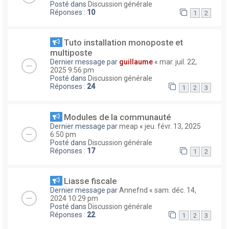
Posté dans
Discussion générale
Réponses :
10
1
2
Tuto installation monoposte et
multiposte
Dernier message par
guillaume
«
mar. juil. 22,
2025 9:56 pm
Posté dans
Discussion générale
Réponses :
24
1
2
3
Modules de la communauté
Dernier message par
meap
«
jeu. févr. 13, 2025
6:50 pm
Posté dans
Discussion générale
Réponses :
17
1
2
Liasse fiscale
Dernier message par
Annefnd
«
sam. déc. 14,
2024 10:29 pm
Posté dans
Discussion générale
Réponses :
22
1
2
3