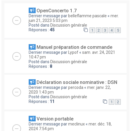
OpenConcerto 1.7
Dernier message par
belleflamme pascale
«
mer.
juin 21, 2023 5:03 pm
Posté dans
Discussion générale
Réponses :
45
1
2
3
4
5
Manuel préparation de commande
Dernier message par
Lypof
«
sam. avr. 24, 2021
10:47 pm
Posté dans
Discussion générale
Réponses :
8
Déclaration sociale nominative : DSN
Dernier message par
percoda
«
mer. janv. 22,
2020 1:43 pm
Posté dans
Discussion générale
Réponses :
11
1
2
Version portable
Dernier message par
meclinux
«
mer. déc. 18,
2024 7:54 pm