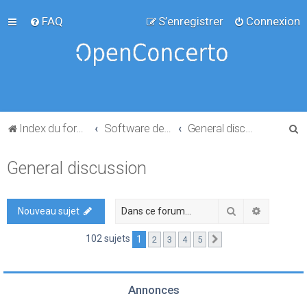
FAQ
S’enregistrer
Connexion
R
Index du forum
Software development
General discussion
e
General discussion
c
h
e
Rechercher
Recherch
Nouveau sujet
r
102 sujets
1
2
3
4
5
Suivante
c
h
e
Annonces
r