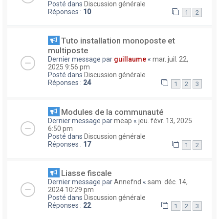
Posté dans
Discussion générale
Réponses :
10
1
2
Tuto installation monoposte et
multiposte
Dernier message par
guillaume
«
mar. juil. 22,
2025 9:56 pm
Posté dans
Discussion générale
Réponses :
24
1
2
3
Modules de la communauté
Dernier message par
meap
«
jeu. févr. 13, 2025
6:50 pm
Posté dans
Discussion générale
Réponses :
17
1
2
Liasse fiscale
Dernier message par
Annefnd
«
sam. déc. 14,
2024 10:29 pm
Posté dans
Discussion générale
Réponses :
22
1
2
3