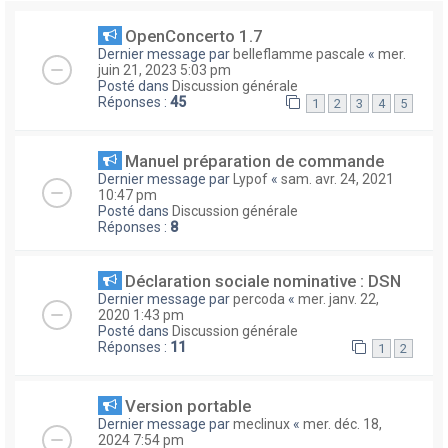
OpenConcerto 1.7
Dernier message par
belleflamme pascale
«
mer.
juin 21, 2023 5:03 pm
Posté dans
Discussion générale
Réponses :
45
1
2
3
4
5
Manuel préparation de commande
Dernier message par
Lypof
«
sam. avr. 24, 2021
10:47 pm
Posté dans
Discussion générale
Réponses :
8
Déclaration sociale nominative : DSN
Dernier message par
percoda
«
mer. janv. 22,
2020 1:43 pm
Posté dans
Discussion générale
Réponses :
11
1
2
Version portable
Dernier message par
meclinux
«
mer. déc. 18,
2024 7:54 pm