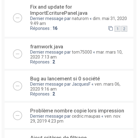
Fix and update for
ImportEcriturePanel.java
Dernier message par
naturom
«
dim. mai 31, 2020
9:49 am
Réponses :
16
1
2
framwork java
Dernier message par
tom75000
«
mar. mars 10,
2020 7:13 am
Réponses :
2
Bug au lancement si 0 société
Dernier message par
JacquesF
«
ven. mars 06,
2020 9:16 am
Réponses :
2
Problème nombre copie lors impression
Dernier message par
cedric.maupas
«
ven. nov.
29, 2019 4:23 pm
Ajout critères de filtrage