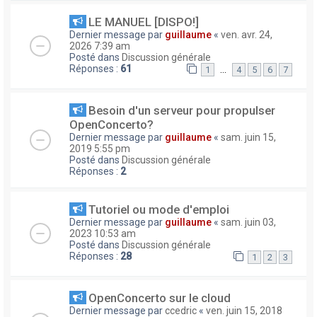
LE MANUEL [DISPO!]
Dernier message par
guillaume
«
ven. avr. 24,
2026 7:39 am
Posté dans
Discussion générale
Réponses :
61
…
1
4
5
6
7
Besoin d'un serveur pour propulser
OpenConcerto?
Dernier message par
guillaume
«
sam. juin 15,
2019 5:55 pm
Posté dans
Discussion générale
Réponses :
2
Tutoriel ou mode d'emploi
Dernier message par
guillaume
«
sam. juin 03,
2023 10:53 am
Posté dans
Discussion générale
Réponses :
28
1
2
3
OpenConcerto sur le cloud
Dernier message par
ccedric
«
ven. juin 15, 2018