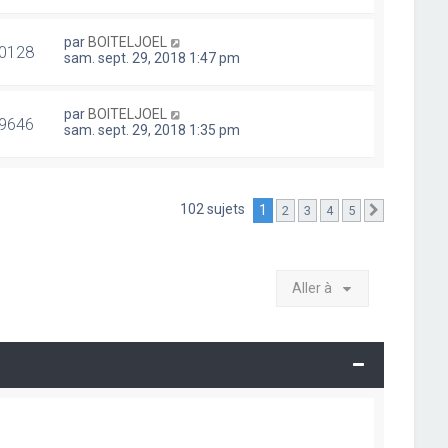
par
BOITELJOEL
0128
sam. sept. 29, 2018 1:47 pm
par
BOITELJOEL
9646
sam. sept. 29, 2018 1:35 pm
102 sujets
1
2
3
4
5
Suivante
Aller à