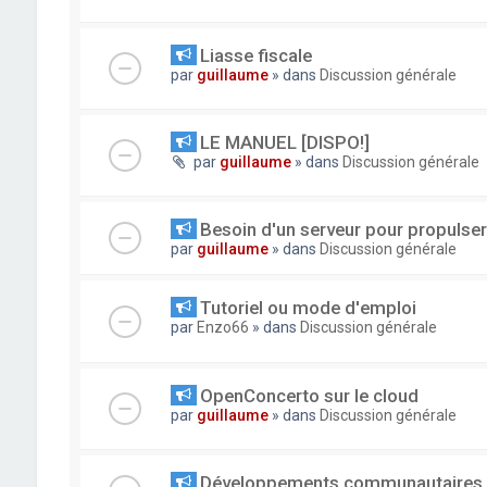
Liasse fiscale
par
guillaume
» dans
Discussion générale
LE MANUEL [DISPO!]
par
guillaume
» dans
Discussion générale
Besoin d'un serveur pour propuls
par
guillaume
» dans
Discussion générale
Tutoriel ou mode d'emploi
par
Enzo66
» dans
Discussion générale
OpenConcerto sur le cloud
par
guillaume
» dans
Discussion générale
Développements communautaires