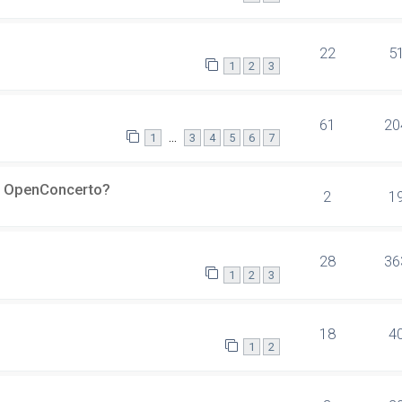
22
5
1
2
3
61
20
…
1
3
4
5
6
7
er OpenConcerto?
2
1
28
36
1
2
3
18
4
1
2