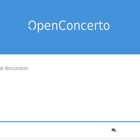
al discussion
cher
echerche avancée