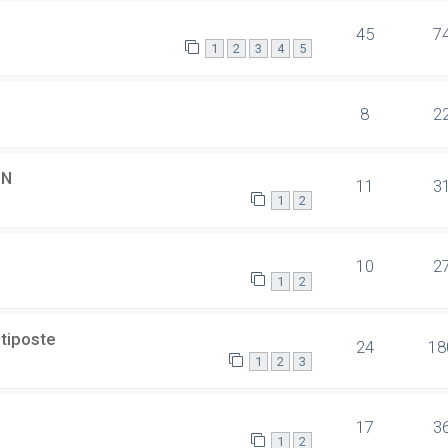
45
7
1
2
3
4
5
8
2
SN
11
3
1
2
10
2
1
2
ltiposte
24
18
1
2
3
17
3
1
2