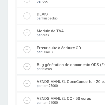
par
doc
DEVIS
par
krisgeobio
Module de TVA
par
duts
Erreur suite à écriture OD
par
OikoFC
Bug génération de documents ODS (Fac
par
Nicron
VENDS MANUEL OpenConcerto - 20 e
par
tom75000
VENDS MANUEL OC - 50 euros
par
tom75000