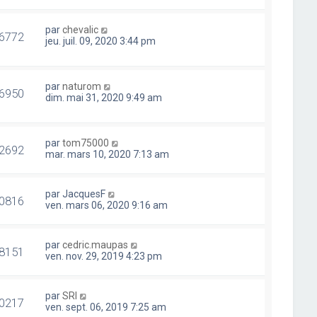
par
chevalic
6772
jeu. juil. 09, 2020 3:44 pm
par
naturom
6950
dim. mai 31, 2020 9:49 am
par
tom75000
2692
mar. mars 10, 2020 7:13 am
par
JacquesF
0816
ven. mars 06, 2020 9:16 am
par
cedric.maupas
8151
ven. nov. 29, 2019 4:23 pm
par
SRI
0217
ven. sept. 06, 2019 7:25 am