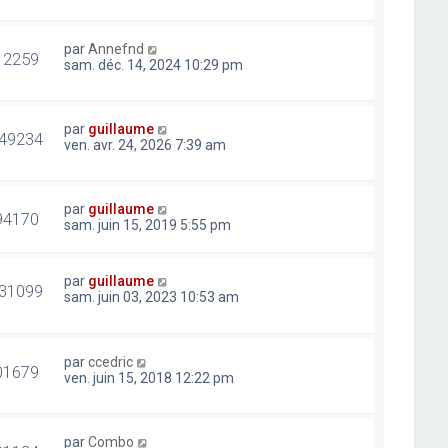
par
Annefnd
12259
sam. déc. 14, 2024 10:29 pm
par
guillaume
49234
ven. avr. 24, 2026 7:39 am
par
guillaume
94170
sam. juin 15, 2019 5:55 pm
par
guillaume
31099
sam. juin 03, 2023 10:53 am
par
ccedric
01679
ven. juin 15, 2018 12:22 pm
par
Combo