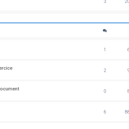
3
2
1
ercice
2
document
0
6
8