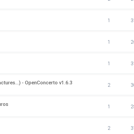
1
3
1
2
1
3
tures...) - OpenConcerto v1.6.3
2
3
uros
1
2
2
3