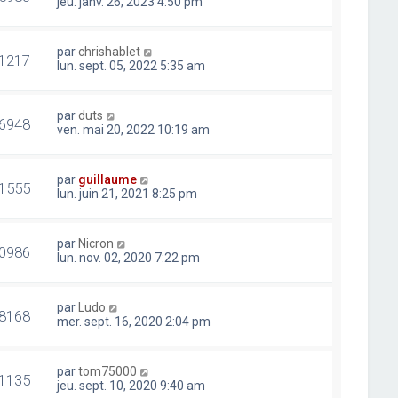
jeu. janv. 26, 2023 4:50 pm
par
chrishablet
1217
lun. sept. 05, 2022 5:35 am
par
duts
6948
ven. mai 20, 2022 10:19 am
par
guillaume
1555
lun. juin 21, 2021 8:25 pm
par
Nicron
0986
lun. nov. 02, 2020 7:22 pm
par
Ludo
8168
mer. sept. 16, 2020 2:04 pm
par
tom75000
1135
jeu. sept. 10, 2020 9:40 am