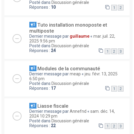
Posté dans
Discussion générale
Réponses :
10
1
2
Tuto installation monoposte et
multiposte
Dernier message par
guillaume
«
mar. juil. 22,
2025 9:56 pm
Posté dans
Discussion générale
Réponses :
24
1
2
3
Modules de la communauté
Dernier message par
meap
«
jeu. févr. 13, 2025
6:50 pm
Posté dans
Discussion générale
Réponses :
17
1
2
Liasse fiscale
Dernier message par
Annefnd
«
sam. déc. 14,
2024 10:29 pm
Posté dans
Discussion générale
Réponses :
22
1
2
3