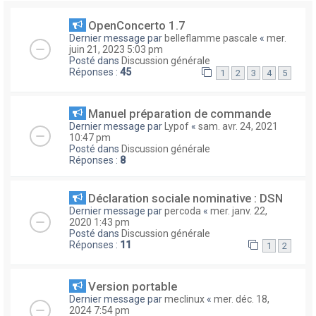
OpenConcerto 1.7
Dernier message par
belleflamme pascale
«
mer.
juin 21, 2023 5:03 pm
Posté dans
Discussion générale
Réponses :
45
1
2
3
4
5
Manuel préparation de commande
Dernier message par
Lypof
«
sam. avr. 24, 2021
10:47 pm
Posté dans
Discussion générale
Réponses :
8
Déclaration sociale nominative : DSN
Dernier message par
percoda
«
mer. janv. 22,
2020 1:43 pm
Posté dans
Discussion générale
Réponses :
11
1
2
Version portable
Dernier message par
meclinux
«
mer. déc. 18,
2024 7:54 pm