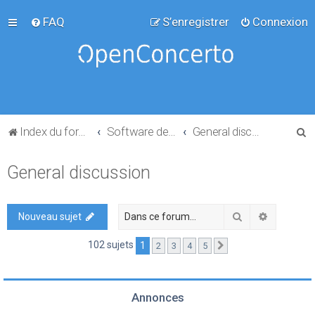
FAQ
S’enregistrer
Connexion
R
Index du forum
Software development
General discussion
e
General discussion
c
h
e
Rechercher
Recherch
Nouveau sujet
r
102 sujets
1
2
3
4
5
Suivante
c
h
e
Annonces
r