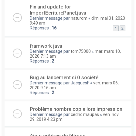
Fix and update for
ImportEcriturePanel.java
Dernier message par
naturom
«
dim. mai 31, 2020
9:49 am
Réponses :
16
1
2
framwork java
Dernier message par
tom75000
«
mar. mars 10,
2020 7:13 am
Réponses :
2
Bug au lancement si 0 société
Dernier message par
JacquesF
«
ven. mars 06,
2020 9:16 am
Réponses :
2
Problème nombre copie lors impression
Dernier message par
cedric.maupas
«
ven. nov.
29, 2019 4:23 pm
Ajout critères de filtrage