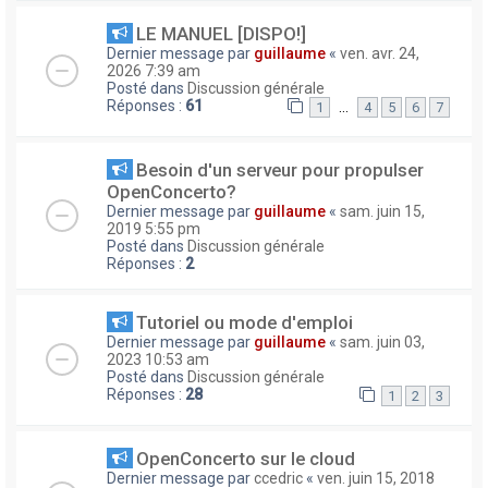
LE MANUEL [DISPO!]
Dernier message par
guillaume
«
ven. avr. 24,
2026 7:39 am
Posté dans
Discussion générale
Réponses :
61
…
1
4
5
6
7
Besoin d'un serveur pour propulser
OpenConcerto?
Dernier message par
guillaume
«
sam. juin 15,
2019 5:55 pm
Posté dans
Discussion générale
Réponses :
2
Tutoriel ou mode d'emploi
Dernier message par
guillaume
«
sam. juin 03,
2023 10:53 am
Posté dans
Discussion générale
Réponses :
28
1
2
3
OpenConcerto sur le cloud
Dernier message par
ccedric
«
ven. juin 15, 2018