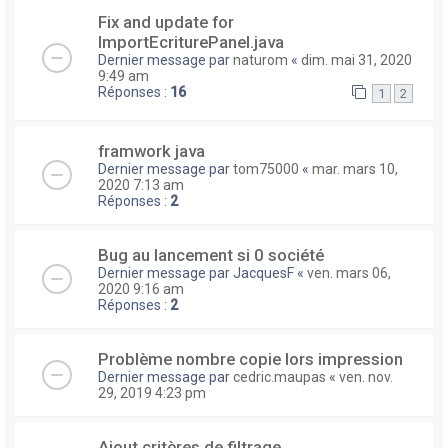
Fix and update for
ImportEcriturePanel.java
Dernier message par
naturom
«
dim. mai 31, 2020
9:49 am
Réponses :
16
1
2
framwork java
Dernier message par
tom75000
«
mar. mars 10,
2020 7:13 am
Réponses :
2
Bug au lancement si 0 société
Dernier message par
JacquesF
«
ven. mars 06,
2020 9:16 am
Réponses :
2
Problème nombre copie lors impression
Dernier message par
cedric.maupas
«
ven. nov.
29, 2019 4:23 pm
Ajout critères de filtrage