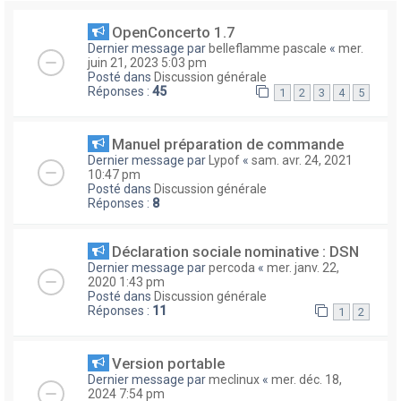
OpenConcerto 1.7
Dernier message par
belleflamme pascale
«
mer.
juin 21, 2023 5:03 pm
Posté dans
Discussion générale
Réponses :
45
1
2
3
4
5
Manuel préparation de commande
Dernier message par
Lypof
«
sam. avr. 24, 2021
10:47 pm
Posté dans
Discussion générale
Réponses :
8
Déclaration sociale nominative : DSN
Dernier message par
percoda
«
mer. janv. 22,
2020 1:43 pm
Posté dans
Discussion générale
Réponses :
11
1
2
Version portable
Dernier message par
meclinux
«
mer. déc. 18,
2024 7:54 pm