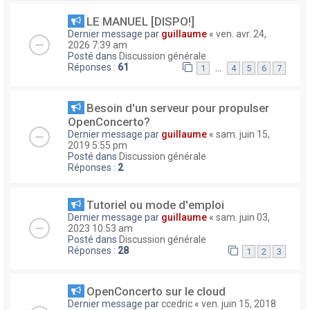
LE MANUEL [DISPO!]
Dernier message par
guillaume
«
ven. avr. 24,
2026 7:39 am
Posté dans
Discussion générale
Réponses :
61
…
1
4
5
6
7
Besoin d'un serveur pour propulser
OpenConcerto?
Dernier message par
guillaume
«
sam. juin 15,
2019 5:55 pm
Posté dans
Discussion générale
Réponses :
2
Tutoriel ou mode d'emploi
Dernier message par
guillaume
«
sam. juin 03,
2023 10:53 am
Posté dans
Discussion générale
Réponses :
28
1
2
3
OpenConcerto sur le cloud
Dernier message par
ccedric
«
ven. juin 15, 2018