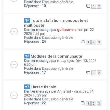
Posté dans
Discussion générale
Réponses :
10
1
2
Tuto installation monoposte et
multiposte
Dernier message par
guillaume
«
mar. juil. 22,
2025 9:56 pm
Posté dans
Discussion générale
Réponses :
24
1
2
3
Modules de la communauté
Dernier message par
meap
«
jeu. févr. 13, 2025
6:50 pm
Posté dans
Discussion générale
Réponses :
17
1
2
Liasse fiscale
Dernier message par
Annefnd
«
sam. déc. 14,
2024 10:29 pm
Posté dans
Discussion générale
Réponses :
22
1
2
3