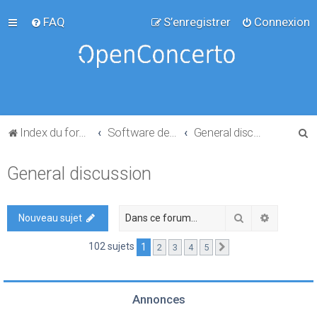
FAQ
S’enregistrer
Connexion
R
Index du forum
Software development
General discussion
e
General discussion
c
h
e
Rechercher
Recherch
Nouveau sujet
r
102 sujets
1
2
3
4
5
Suivante
c
h
e
Annonces
r