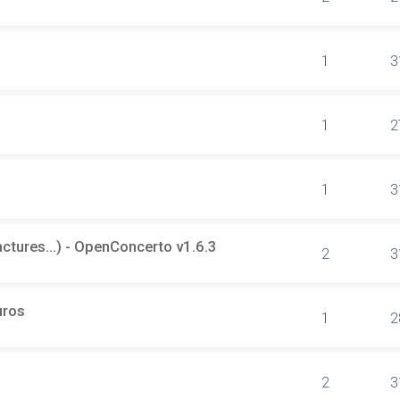
1
3
1
2
1
3
tures...) - OpenConcerto v1.6.3
2
3
uros
1
2
2
3