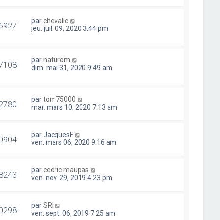
par
chevalic
6927
jeu. juil. 09, 2020 3:44 pm
par
naturom
7108
dim. mai 31, 2020 9:49 am
par
tom75000
2780
mar. mars 10, 2020 7:13 am
par
JacquesF
0904
ven. mars 06, 2020 9:16 am
par
cedric.maupas
8243
ven. nov. 29, 2019 4:23 pm
par
SRI
0298
ven. sept. 06, 2019 7:25 am