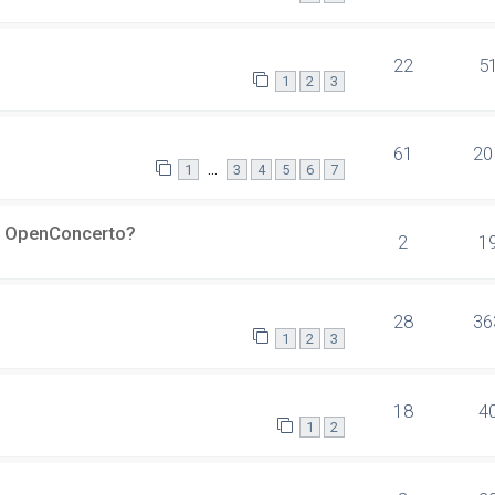
22
5
1
2
3
61
20
…
1
3
4
5
6
7
er OpenConcerto?
2
1
28
36
1
2
3
18
4
1
2