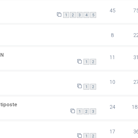
45
7
1
2
3
4
5
8
2
SN
11
3
1
2
10
2
1
2
ltiposte
24
18
1
2
3
17
3
1
2