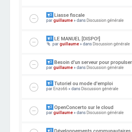
Liasse fiscale
par
guillaume
» dans
Discussion générale
LE MANUEL [DISPO!]
par
guillaume
» dans
Discussion générale
Besoin d'un serveur pour propuls
par
guillaume
» dans
Discussion générale
Tutoriel ou mode d'emploi
par
Enzo66
» dans
Discussion générale
OpenConcerto sur le cloud
par
guillaume
» dans
Discussion générale
Développements communautaires