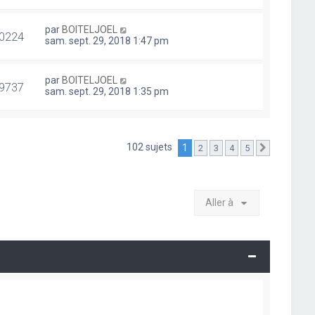
par
BOITELJOEL
0224
sam. sept. 29, 2018 1:47 pm
par
BOITELJOEL
9737
sam. sept. 29, 2018 1:35 pm
102 sujets
1
2
3
4
5
Suivante
Aller à