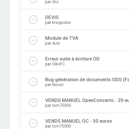
par
doc
DEVIS
par
krisgeobio
Module de TVA
par
duts
Erreur suite à écriture OD
par
OikoFC
Bug génération de documents ODS (Fac
par
Nicron
VENDS MANUEL OpenConcerto - 20 e
par
tom75000
VENDS MANUEL OC - 50 euros
par
tom75000