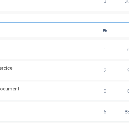
3
2
1
ercice
2
document
0
6
8