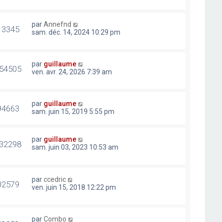
par
Annefnd
13345
sam. déc. 14, 2024 10:29 pm
par
guillaume
54505
ven. avr. 24, 2026 7:39 am
par
guillaume
94663
sam. juin 15, 2019 5:55 pm
par
guillaume
32298
sam. juin 03, 2023 10:53 am
par
ccedric
02579
ven. juin 15, 2018 12:22 pm
par
Combo