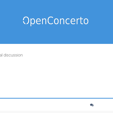
al discussion
cher
echerche avancée