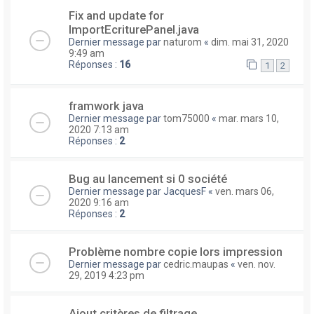
Fix and update for
ImportEcriturePanel.java
Dernier message par
naturom
«
dim. mai 31, 2020
9:49 am
Réponses :
16
1
2
framwork java
Dernier message par
tom75000
«
mar. mars 10,
2020 7:13 am
Réponses :
2
Bug au lancement si 0 société
Dernier message par
JacquesF
«
ven. mars 06,
2020 9:16 am
Réponses :
2
Problème nombre copie lors impression
Dernier message par
cedric.maupas
«
ven. nov.
29, 2019 4:23 pm
Ajout critères de filtrage