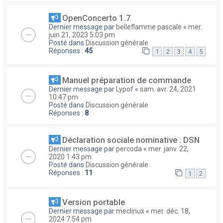
OpenConcerto 1.7
Dernier message par
belleflamme pascale
«
mer.
juin 21, 2023 5:03 pm
Posté dans
Discussion générale
Réponses :
45
1
2
3
4
5
Manuel préparation de commande
Dernier message par
Lypof
«
sam. avr. 24, 2021
10:47 pm
Posté dans
Discussion générale
Réponses :
8
Déclaration sociale nominative : DSN
Dernier message par
percoda
«
mer. janv. 22,
2020 1:43 pm
Posté dans
Discussion générale
Réponses :
11
1
2
Version portable
Dernier message par
meclinux
«
mer. déc. 18,
2024 7:54 pm