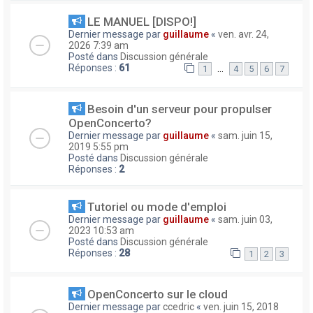
LE MANUEL [DISPO!]
Dernier message par
guillaume
«
ven. avr. 24,
2026 7:39 am
Posté dans
Discussion générale
Réponses :
61
…
1
4
5
6
7
Besoin d'un serveur pour propulser
OpenConcerto?
Dernier message par
guillaume
«
sam. juin 15,
2019 5:55 pm
Posté dans
Discussion générale
Réponses :
2
Tutoriel ou mode d'emploi
Dernier message par
guillaume
«
sam. juin 03,
2023 10:53 am
Posté dans
Discussion générale
Réponses :
28
1
2
3
OpenConcerto sur le cloud
Dernier message par
ccedric
«
ven. juin 15, 2018