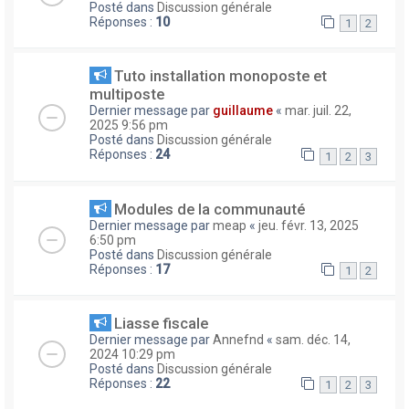
Posté dans
Discussion générale
Réponses :
10
1
2
Tuto installation monoposte et
multiposte
Dernier message par
guillaume
«
mar. juil. 22,
2025 9:56 pm
Posté dans
Discussion générale
Réponses :
24
1
2
3
Modules de la communauté
Dernier message par
meap
«
jeu. févr. 13, 2025
6:50 pm
Posté dans
Discussion générale
Réponses :
17
1
2
Liasse fiscale
Dernier message par
Annefnd
«
sam. déc. 14,
2024 10:29 pm
Posté dans
Discussion générale
Réponses :
22
1
2
3