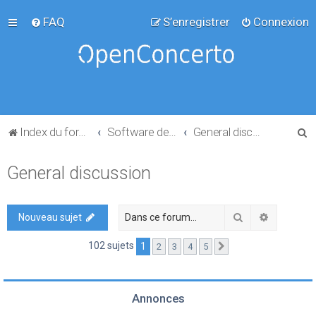
FAQ
S’enregistrer
Connexion
R
Index du forum
Software development
General discussion
e
General discussion
c
h
e
Rechercher
Recherch
Nouveau sujet
r
102 sujets
1
2
3
4
5
Suivante
c
h
e
Annonces
r