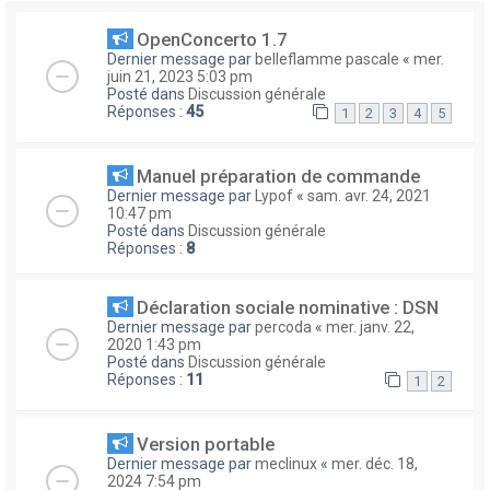
OpenConcerto 1.7
Dernier message par
belleflamme pascale
«
mer.
juin 21, 2023 5:03 pm
Posté dans
Discussion générale
Réponses :
45
1
2
3
4
5
Manuel préparation de commande
Dernier message par
Lypof
«
sam. avr. 24, 2021
10:47 pm
Posté dans
Discussion générale
Réponses :
8
Déclaration sociale nominative : DSN
Dernier message par
percoda
«
mer. janv. 22,
2020 1:43 pm
Posté dans
Discussion générale
Réponses :
11
1
2
Version portable
Dernier message par
meclinux
«
mer. déc. 18,
2024 7:54 pm