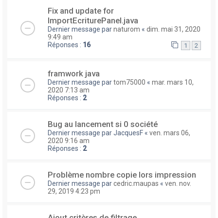
Fix and update for
ImportEcriturePanel.java
Dernier message par
naturom
«
dim. mai 31, 2020
9:49 am
Réponses :
16
1
2
framwork java
Dernier message par
tom75000
«
mar. mars 10,
2020 7:13 am
Réponses :
2
Bug au lancement si 0 société
Dernier message par
JacquesF
«
ven. mars 06,
2020 9:16 am
Réponses :
2
Problème nombre copie lors impression
Dernier message par
cedric.maupas
«
ven. nov.
29, 2019 4:23 pm
Ajout critères de filtrage