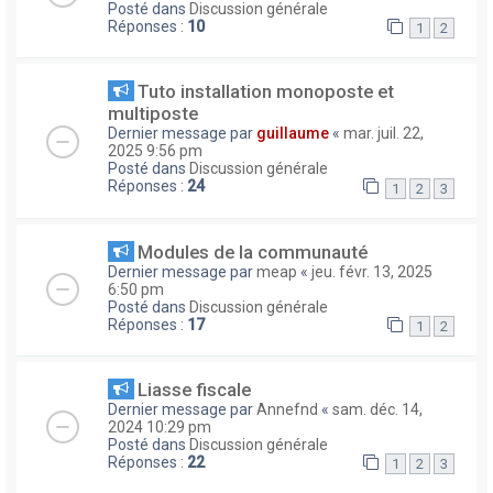
Posté dans
Discussion générale
Réponses :
10
1
2
Tuto installation monoposte et
multiposte
Dernier message par
guillaume
«
mar. juil. 22,
2025 9:56 pm
Posté dans
Discussion générale
Réponses :
24
1
2
3
Modules de la communauté
Dernier message par
meap
«
jeu. févr. 13, 2025
6:50 pm
Posté dans
Discussion générale
Réponses :
17
1
2
Liasse fiscale
Dernier message par
Annefnd
«
sam. déc. 14,
2024 10:29 pm
Posté dans
Discussion générale
Réponses :
22
1
2
3