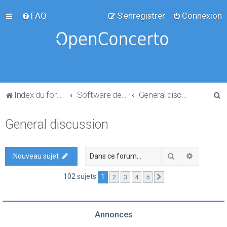
FAQ
S’enregistrer
Connexion
R
Index du forum
Software development
General discussion
e
General discussion
c
h
e
Rechercher
Recherch
Nouveau sujet
r
102 sujets
1
2
3
4
5
Suivante
c
h
e
Annonces
r