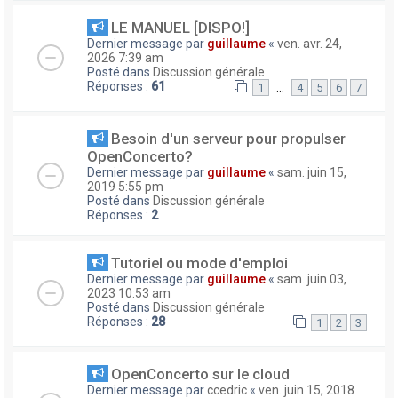
LE MANUEL [DISPO!]
Dernier message par
guillaume
«
ven. avr. 24,
2026 7:39 am
Posté dans
Discussion générale
Réponses :
61
…
1
4
5
6
7
Besoin d'un serveur pour propulser
OpenConcerto?
Dernier message par
guillaume
«
sam. juin 15,
2019 5:55 pm
Posté dans
Discussion générale
Réponses :
2
Tutoriel ou mode d'emploi
Dernier message par
guillaume
«
sam. juin 03,
2023 10:53 am
Posté dans
Discussion générale
Réponses :
28
1
2
3
OpenConcerto sur le cloud
Dernier message par
ccedric
«
ven. juin 15, 2018