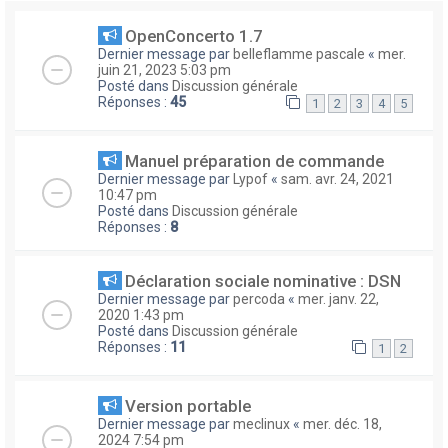
OpenConcerto 1.7
Dernier message par
belleflamme pascale
«
mer.
juin 21, 2023 5:03 pm
Posté dans
Discussion générale
Réponses :
45
1
2
3
4
5
Manuel préparation de commande
Dernier message par
Lypof
«
sam. avr. 24, 2021
10:47 pm
Posté dans
Discussion générale
Réponses :
8
Déclaration sociale nominative : DSN
Dernier message par
percoda
«
mer. janv. 22,
2020 1:43 pm
Posté dans
Discussion générale
Réponses :
11
1
2
Version portable
Dernier message par
meclinux
«
mer. déc. 18,
2024 7:54 pm