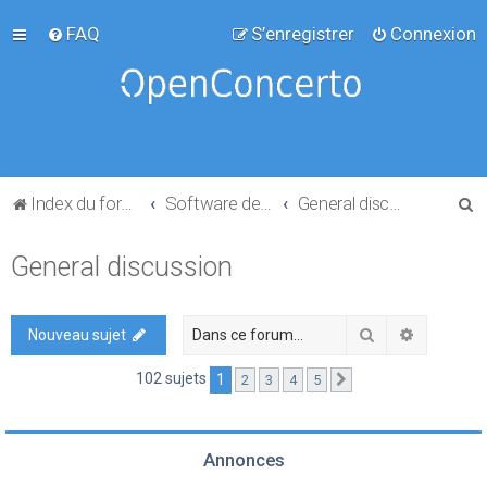
FAQ
S’enregistrer
Connexion
R
Index du forum
Software development
General discussion
e
General discussion
c
h
e
Rechercher
Recherch
Nouveau sujet
r
102 sujets
1
2
3
4
5
Suivante
c
h
e
Annonces
r