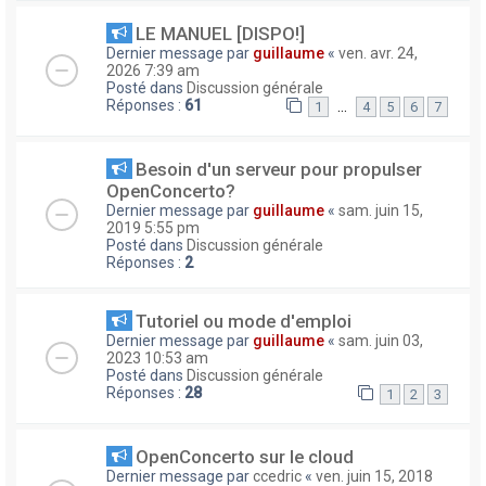
LE MANUEL [DISPO!]
Dernier message par
guillaume
«
ven. avr. 24,
2026 7:39 am
Posté dans
Discussion générale
Réponses :
61
…
1
4
5
6
7
Besoin d'un serveur pour propulser
OpenConcerto?
Dernier message par
guillaume
«
sam. juin 15,
2019 5:55 pm
Posté dans
Discussion générale
Réponses :
2
Tutoriel ou mode d'emploi
Dernier message par
guillaume
«
sam. juin 03,
2023 10:53 am
Posté dans
Discussion générale
Réponses :
28
1
2
3
OpenConcerto sur le cloud
Dernier message par
ccedric
«
ven. juin 15, 2018