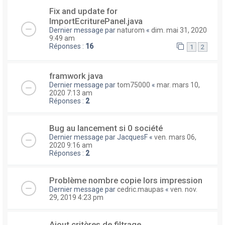
Fix and update for
ImportEcriturePanel.java
Dernier message par
naturom
«
dim. mai 31, 2020
9:49 am
Réponses :
16
1
2
framwork java
Dernier message par
tom75000
«
mar. mars 10,
2020 7:13 am
Réponses :
2
Bug au lancement si 0 société
Dernier message par
JacquesF
«
ven. mars 06,
2020 9:16 am
Réponses :
2
Problème nombre copie lors impression
Dernier message par
cedric.maupas
«
ven. nov.
29, 2019 4:23 pm
Ajout critères de filtrage