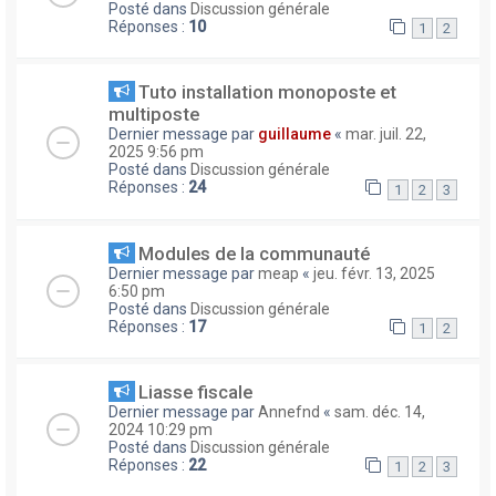
Posté dans
Discussion générale
Réponses :
10
1
2
Tuto installation monoposte et
multiposte
Dernier message par
guillaume
«
mar. juil. 22,
2025 9:56 pm
Posté dans
Discussion générale
Réponses :
24
1
2
3
Modules de la communauté
Dernier message par
meap
«
jeu. févr. 13, 2025
6:50 pm
Posté dans
Discussion générale
Réponses :
17
1
2
Liasse fiscale
Dernier message par
Annefnd
«
sam. déc. 14,
2024 10:29 pm
Posté dans
Discussion générale
Réponses :
22
1
2
3