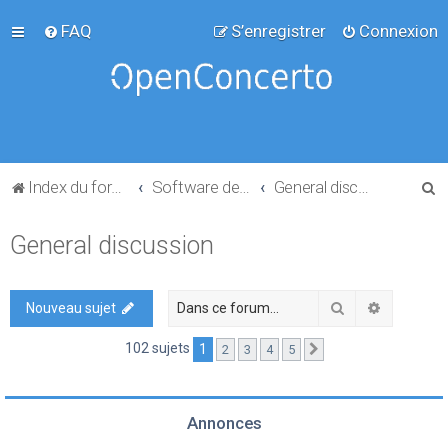
FAQ
S’enregistrer
Connexion
R
Index du forum
Software development
General discussion
e
General discussion
c
h
e
Rechercher
Recherch
Nouveau sujet
r
102 sujets
1
2
3
4
5
Suivante
c
h
e
Annonces
r