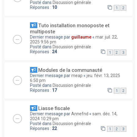
Posté dans
Discussion générale
Réponses :
10
1
2
Tuto installation monoposte et
multiposte
Dernier message par
guillaume
«
mar. juil. 22,
2025 9:56 pm
Posté dans
Discussion générale
Réponses :
24
1
2
3
Modules de la communauté
Dernier message par
meap
«
jeu. févr. 13, 2025
6:50 pm
Posté dans
Discussion générale
Réponses :
17
1
2
Liasse fiscale
Dernier message par
Annefnd
«
sam. déc. 14,
2024 10:29 pm
Posté dans
Discussion générale
Réponses :
22
1
2
3