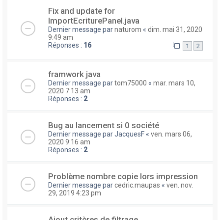
Fix and update for
ImportEcriturePanel.java
Dernier message par
naturom
«
dim. mai 31, 2020
9:49 am
Réponses :
16
1
2
framwork java
Dernier message par
tom75000
«
mar. mars 10,
2020 7:13 am
Réponses :
2
Bug au lancement si 0 société
Dernier message par
JacquesF
«
ven. mars 06,
2020 9:16 am
Réponses :
2
Problème nombre copie lors impression
Dernier message par
cedric.maupas
«
ven. nov.
29, 2019 4:23 pm
Ajout critères de filtrage