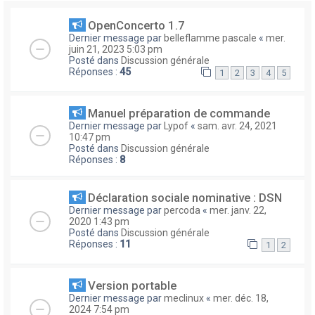
OpenConcerto 1.7
Dernier message par
belleflamme pascale
«
mer.
juin 21, 2023 5:03 pm
Posté dans
Discussion générale
Réponses :
45
1
2
3
4
5
Manuel préparation de commande
Dernier message par
Lypof
«
sam. avr. 24, 2021
10:47 pm
Posté dans
Discussion générale
Réponses :
8
Déclaration sociale nominative : DSN
Dernier message par
percoda
«
mer. janv. 22,
2020 1:43 pm
Posté dans
Discussion générale
Réponses :
11
1
2
Version portable
Dernier message par
meclinux
«
mer. déc. 18,
2024 7:54 pm