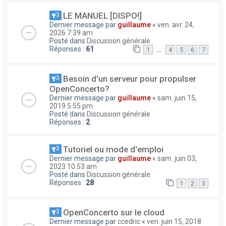
LE MANUEL [DISPO!]
Dernier message par
guillaume
«
ven. avr. 24,
2026 7:39 am
Posté dans
Discussion générale
Réponses :
61
…
1
4
5
6
7
Besoin d'un serveur pour propulser
OpenConcerto?
Dernier message par
guillaume
«
sam. juin 15,
2019 5:55 pm
Posté dans
Discussion générale
Réponses :
2
Tutoriel ou mode d'emploi
Dernier message par
guillaume
«
sam. juin 03,
2023 10:53 am
Posté dans
Discussion générale
Réponses :
28
1
2
3
OpenConcerto sur le cloud
Dernier message par
ccedric
«
ven. juin 15, 2018