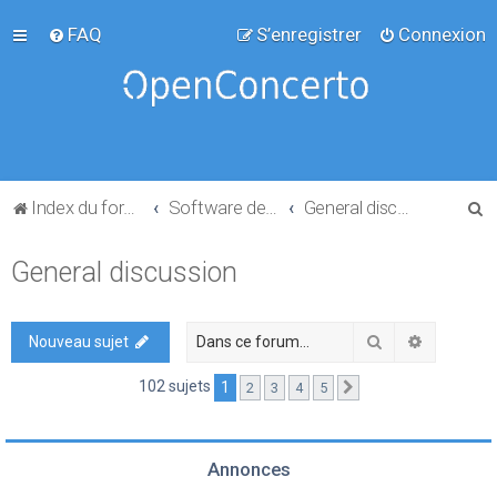
FAQ
S’enregistrer
Connexion
R
Index du forum
Software development
General discussion
e
General discussion
c
h
e
Rechercher
Recherch
Nouveau sujet
r
102 sujets
1
2
3
4
5
Suivante
c
h
e
Annonces
r