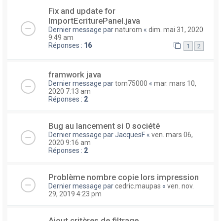
Fix and update for
ImportEcriturePanel.java
Dernier message par
naturom
«
dim. mai 31, 2020
9:49 am
Réponses :
16
1
2
framwork java
Dernier message par
tom75000
«
mar. mars 10,
2020 7:13 am
Réponses :
2
Bug au lancement si 0 société
Dernier message par
JacquesF
«
ven. mars 06,
2020 9:16 am
Réponses :
2
Problème nombre copie lors impression
Dernier message par
cedric.maupas
«
ven. nov.
29, 2019 4:23 pm
Ajout critères de filtrage