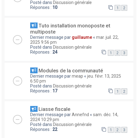
Posté dans
Discussion générale
Réponses :
10
1
2
Tuto installation monoposte et
multiposte
Dernier message par
guillaume
«
mar. juil. 22,
2025 9:56 pm
Posté dans
Discussion générale
Réponses :
24
1
2
3
Modules de la communauté
Dernier message par
meap
«
jeu. févr. 13, 2025
6:50 pm
Posté dans
Discussion générale
Réponses :
17
1
2
Liasse fiscale
Dernier message par
Annefnd
«
sam. déc. 14,
2024 10:29 pm
Posté dans
Discussion générale
Réponses :
22
1
2
3