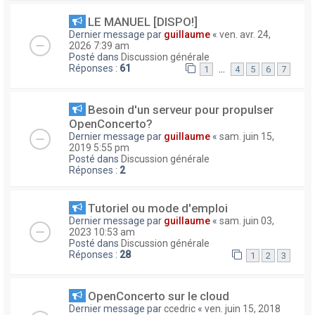
LE MANUEL [DISPO!]
Dernier message par
guillaume
«
ven. avr. 24,
2026 7:39 am
Posté dans
Discussion générale
Réponses :
61
…
1
4
5
6
7
Besoin d'un serveur pour propulser
OpenConcerto?
Dernier message par
guillaume
«
sam. juin 15,
2019 5:55 pm
Posté dans
Discussion générale
Réponses :
2
Tutoriel ou mode d'emploi
Dernier message par
guillaume
«
sam. juin 03,
2023 10:53 am
Posté dans
Discussion générale
Réponses :
28
1
2
3
OpenConcerto sur le cloud
Dernier message par
ccedric
«
ven. juin 15, 2018