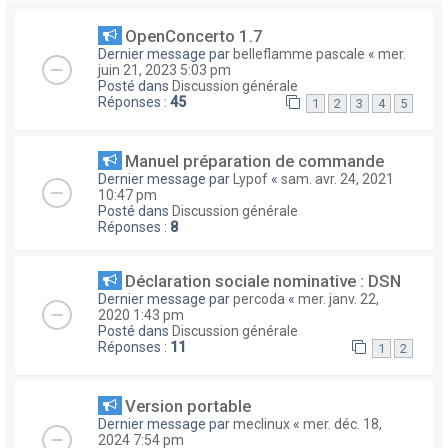
OpenConcerto 1.7
Dernier message par
belleflamme pascale
«
mer.
juin 21, 2023 5:03 pm
Posté dans
Discussion générale
Réponses :
45
1
2
3
4
5
Manuel préparation de commande
Dernier message par
Lypof
«
sam. avr. 24, 2021
10:47 pm
Posté dans
Discussion générale
Réponses :
8
Déclaration sociale nominative : DSN
Dernier message par
percoda
«
mer. janv. 22,
2020 1:43 pm
Posté dans
Discussion générale
Réponses :
11
1
2
Version portable
Dernier message par
meclinux
«
mer. déc. 18,
2024 7:54 pm