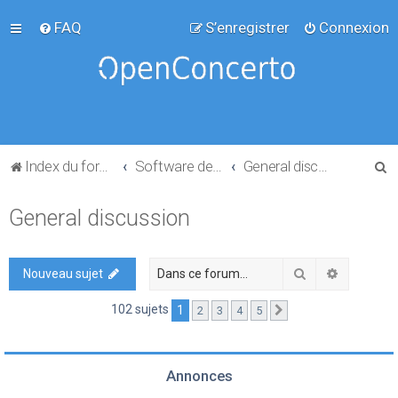
FAQ
S’enregistrer
Connexion
R
Index du forum
Software development
General discussion
e
General discussion
c
h
e
Rechercher
Recherch
Nouveau sujet
r
102 sujets
1
2
3
4
5
Suivante
c
h
e
Annonces
r