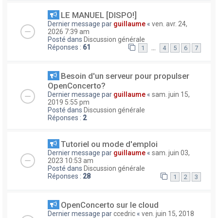
LE MANUEL [DISPO!]
Dernier message par
guillaume
«
ven. avr. 24,
2026 7:39 am
Posté dans
Discussion générale
Réponses :
61
…
1
4
5
6
7
Besoin d'un serveur pour propulser
OpenConcerto?
Dernier message par
guillaume
«
sam. juin 15,
2019 5:55 pm
Posté dans
Discussion générale
Réponses :
2
Tutoriel ou mode d'emploi
Dernier message par
guillaume
«
sam. juin 03,
2023 10:53 am
Posté dans
Discussion générale
Réponses :
28
1
2
3
OpenConcerto sur le cloud
Dernier message par
ccedric
«
ven. juin 15, 2018