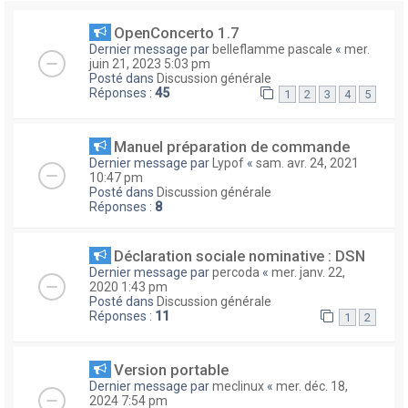
OpenConcerto 1.7
Dernier message par
belleflamme pascale
«
mer.
juin 21, 2023 5:03 pm
Posté dans
Discussion générale
Réponses :
45
1
2
3
4
5
Manuel préparation de commande
Dernier message par
Lypof
«
sam. avr. 24, 2021
10:47 pm
Posté dans
Discussion générale
Réponses :
8
Déclaration sociale nominative : DSN
Dernier message par
percoda
«
mer. janv. 22,
2020 1:43 pm
Posté dans
Discussion générale
Réponses :
11
1
2
Version portable
Dernier message par
meclinux
«
mer. déc. 18,
2024 7:54 pm