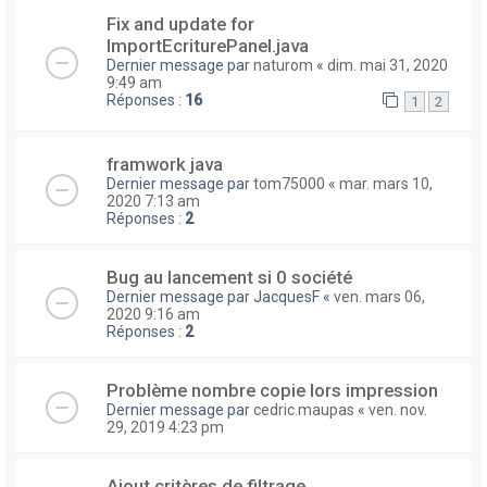
Fix and update for
ImportEcriturePanel.java
Dernier message par
naturom
«
dim. mai 31, 2020
9:49 am
Réponses :
16
1
2
framwork java
Dernier message par
tom75000
«
mar. mars 10,
2020 7:13 am
Réponses :
2
Bug au lancement si 0 société
Dernier message par
JacquesF
«
ven. mars 06,
2020 9:16 am
Réponses :
2
Problème nombre copie lors impression
Dernier message par
cedric.maupas
«
ven. nov.
29, 2019 4:23 pm
Ajout critères de filtrage