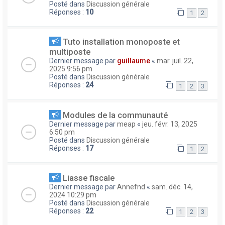
Posté dans
Discussion générale
Réponses :
10
1
2
Tuto installation monoposte et
multiposte
Dernier message par
guillaume
«
mar. juil. 22,
2025 9:56 pm
Posté dans
Discussion générale
Réponses :
24
1
2
3
Modules de la communauté
Dernier message par
meap
«
jeu. févr. 13, 2025
6:50 pm
Posté dans
Discussion générale
Réponses :
17
1
2
Liasse fiscale
Dernier message par
Annefnd
«
sam. déc. 14,
2024 10:29 pm
Posté dans
Discussion générale
Réponses :
22
1
2
3