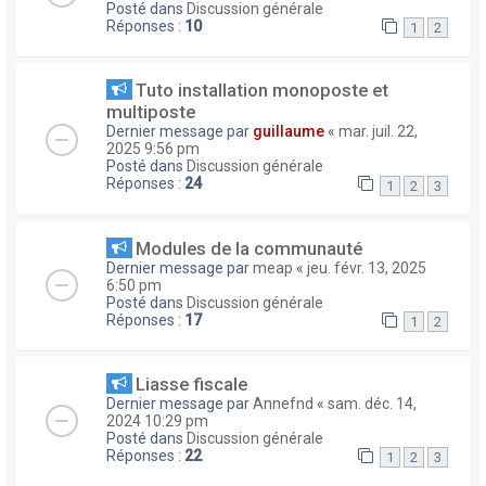
Posté dans
Discussion générale
Réponses :
10
1
2
Tuto installation monoposte et
multiposte
Dernier message par
guillaume
«
mar. juil. 22,
2025 9:56 pm
Posté dans
Discussion générale
Réponses :
24
1
2
3
Modules de la communauté
Dernier message par
meap
«
jeu. févr. 13, 2025
6:50 pm
Posté dans
Discussion générale
Réponses :
17
1
2
Liasse fiscale
Dernier message par
Annefnd
«
sam. déc. 14,
2024 10:29 pm
Posté dans
Discussion générale
Réponses :
22
1
2
3