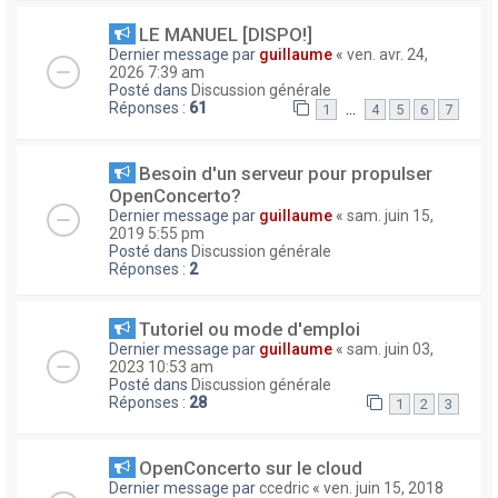
LE MANUEL [DISPO!]
Dernier message par
guillaume
«
ven. avr. 24,
2026 7:39 am
Posté dans
Discussion générale
Réponses :
61
…
1
4
5
6
7
Besoin d'un serveur pour propulser
OpenConcerto?
Dernier message par
guillaume
«
sam. juin 15,
2019 5:55 pm
Posté dans
Discussion générale
Réponses :
2
Tutoriel ou mode d'emploi
Dernier message par
guillaume
«
sam. juin 03,
2023 10:53 am
Posté dans
Discussion générale
Réponses :
28
1
2
3
OpenConcerto sur le cloud
Dernier message par
ccedric
«
ven. juin 15, 2018