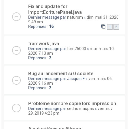
Fix and update for
ImportEcriturePanel.java
Dernier message par
naturom
«
dim. mai 31, 2020
9:49 am
Réponses :
16
1
2
framwork java
Dernier message par
tom75000
«
mar. mars 10,
2020 7:13 am
Réponses :
2
Bug au lancement si 0 société
Dernier message par
JacquesF
«
ven. mars 06,
2020 9:16 am
Réponses :
2
Problème nombre copie lors impression
Dernier message par
cedric.maupas
«
ven. nov.
29, 2019 4:23 pm
Ajout critères de filtrage