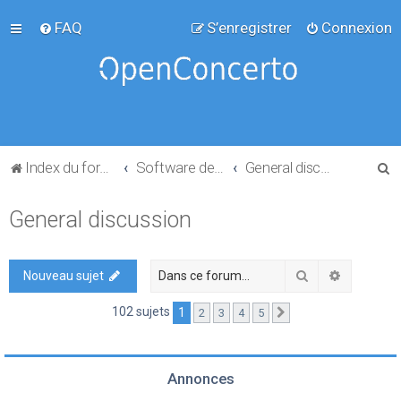
FAQ
S’enregistrer
Connexion
R
Index du forum
Software development
General discussion
e
General discussion
c
h
e
Rechercher
Recherch
Nouveau sujet
r
102 sujets
1
2
3
4
5
Suivante
c
h
e
Annonces
r