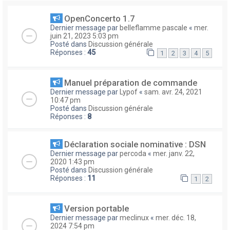
OpenConcerto 1.7
Dernier message par
belleflamme pascale
«
mer.
juin 21, 2023 5:03 pm
Posté dans
Discussion générale
Réponses :
45
1
2
3
4
5
Manuel préparation de commande
Dernier message par
Lypof
«
sam. avr. 24, 2021
10:47 pm
Posté dans
Discussion générale
Réponses :
8
Déclaration sociale nominative : DSN
Dernier message par
percoda
«
mer. janv. 22,
2020 1:43 pm
Posté dans
Discussion générale
Réponses :
11
1
2
Version portable
Dernier message par
meclinux
«
mer. déc. 18,
2024 7:54 pm