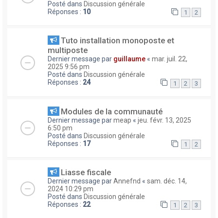
Posté dans
Discussion générale
Réponses :
10
1
2
Tuto installation monoposte et
multiposte
Dernier message par
guillaume
«
mar. juil. 22,
2025 9:56 pm
Posté dans
Discussion générale
Réponses :
24
1
2
3
Modules de la communauté
Dernier message par
meap
«
jeu. févr. 13, 2025
6:50 pm
Posté dans
Discussion générale
Réponses :
17
1
2
Liasse fiscale
Dernier message par
Annefnd
«
sam. déc. 14,
2024 10:29 pm
Posté dans
Discussion générale
Réponses :
22
1
2
3