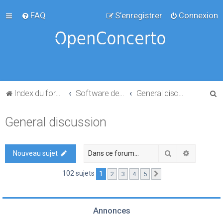
FAQ
S’enregistrer
Connexion
R
Index du forum
Software development
General discussion
e
General discussion
c
h
e
Rechercher
Recherch
Nouveau sujet
r
102 sujets
1
2
3
4
5
Suivante
c
h
e
Annonces
r