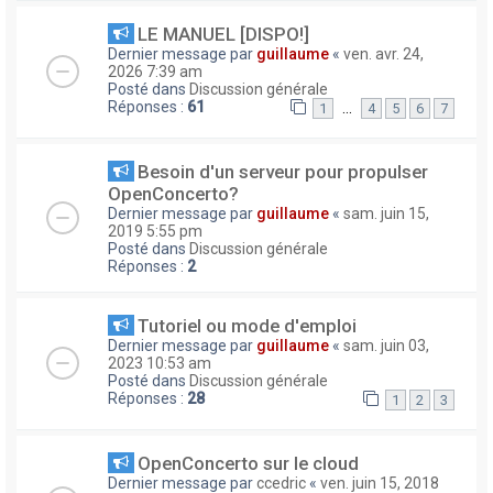
LE MANUEL [DISPO!]
Dernier message par
guillaume
«
ven. avr. 24,
2026 7:39 am
Posté dans
Discussion générale
Réponses :
61
…
1
4
5
6
7
Besoin d'un serveur pour propulser
OpenConcerto?
Dernier message par
guillaume
«
sam. juin 15,
2019 5:55 pm
Posté dans
Discussion générale
Réponses :
2
Tutoriel ou mode d'emploi
Dernier message par
guillaume
«
sam. juin 03,
2023 10:53 am
Posté dans
Discussion générale
Réponses :
28
1
2
3
OpenConcerto sur le cloud
Dernier message par
ccedric
«
ven. juin 15, 2018