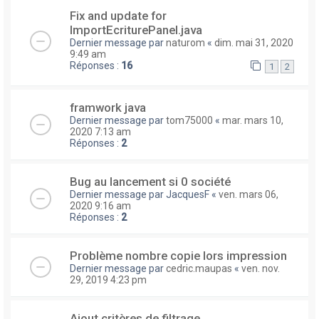
Fix and update for
ImportEcriturePanel.java
Dernier message par
naturom
«
dim. mai 31, 2020
9:49 am
Réponses :
16
1
2
framwork java
Dernier message par
tom75000
«
mar. mars 10,
2020 7:13 am
Réponses :
2
Bug au lancement si 0 société
Dernier message par
JacquesF
«
ven. mars 06,
2020 9:16 am
Réponses :
2
Problème nombre copie lors impression
Dernier message par
cedric.maupas
«
ven. nov.
29, 2019 4:23 pm
Ajout critères de filtrage