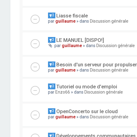
Liasse fiscale
par
guillaume
» dans
Discussion générale
LE MANUEL [DISPO!]
par
guillaume
» dans
Discussion générale
Besoin d'un serveur pour propuls
par
guillaume
» dans
Discussion générale
Tutoriel ou mode d'emploi
par
Enzo66
» dans
Discussion générale
OpenConcerto sur le cloud
par
guillaume
» dans
Discussion générale
Développements communautaires