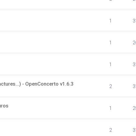
1
3
1
2
1
3
tures...) - OpenConcerto v1.6.3
2
3
uros
1
2
2
3