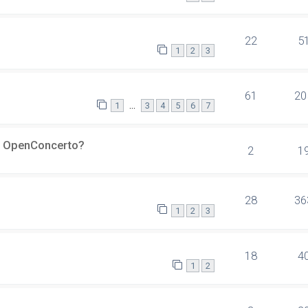
22
5
1
2
3
61
20
…
1
3
4
5
6
7
er OpenConcerto?
2
1
28
36
1
2
3
18
4
1
2