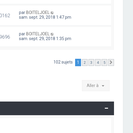
par
BOITELJOEL
0162
sam. sept. 29, 2018 1:47 pm
par
BOITELJOEL
9696
sam. sept. 29, 2018 1:35 pm
102 sujets
1
2
3
4
5
Suivante
Aller à