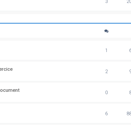
3
2
1
ercice
2
document
0
6
8