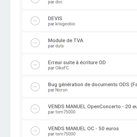
par
doc
DEVIS
par
krisgeobio
Module de TVA
par
duts
Erreur suite à écriture OD
par
OikoFC
Bug génération de documents ODS (Fac
par
Nicron
VENDS MANUEL OpenConcerto - 20 e
par
tom75000
VENDS MANUEL OC - 50 euros
par
tom75000