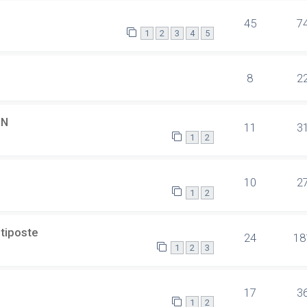
45
7
1
2
3
4
5
8
2
SN
11
3
1
2
10
2
1
2
ltiposte
24
18
1
2
3
17
3
1
2