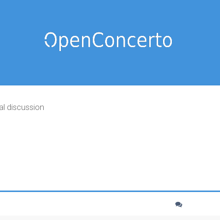
al discussion
cher
echerche avancée