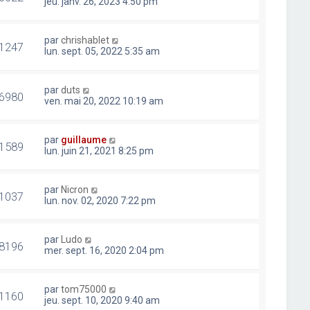
jeu. janv. 26, 2023 4:50 pm
par
chrishablet
1247
lun. sept. 05, 2022 5:35 am
par
duts
6980
ven. mai 20, 2022 10:19 am
par
guillaume
1589
lun. juin 21, 2021 8:25 pm
par
Nicron
1037
lun. nov. 02, 2020 7:22 pm
par
Ludo
8196
mer. sept. 16, 2020 2:04 pm
par
tom75000
1160
jeu. sept. 10, 2020 9:40 am