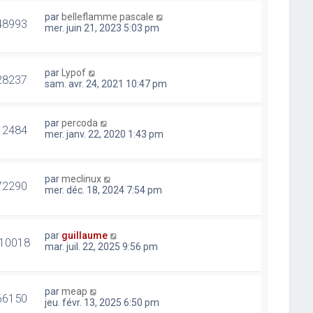
par
belleflamme pascale
48993
mer. juin 21, 2023 5:03 pm
par
Lypof
28237
sam. avr. 24, 2021 10:47 pm
par
percoda
12484
mer. janv. 22, 2020 1:43 pm
par
meclinux
72290
mer. déc. 18, 2024 7:54 pm
par
guillaume
10018
mar. juil. 22, 2025 9:56 pm
par
meap
66150
jeu. févr. 13, 2025 6:50 pm