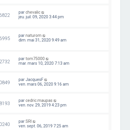
par
chevalic
6822
jeu. juil. 09, 2020 3:44 pm
par
naturom
6995
dim. mai 31, 2020 9:49 am
par
tom75000
2732
mar. mars 10, 2020 7:13 am
par
JacquesF
0849
ven. mars 06, 2020 9:16 am
par
cedric.maupas
8193
ven. nov. 29, 2019 4:23 pm
par
SRI
0240
ven. sept. 06, 2019 7:25 am