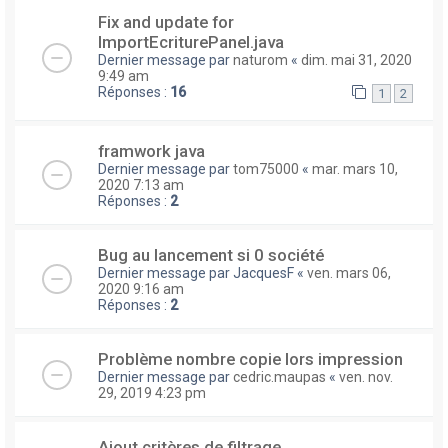
Fix and update for
ImportEcriturePanel.java
Dernier message par
naturom
«
dim. mai 31, 2020
9:49 am
Réponses :
16
1
2
framwork java
Dernier message par
tom75000
«
mar. mars 10,
2020 7:13 am
Réponses :
2
Bug au lancement si 0 société
Dernier message par
JacquesF
«
ven. mars 06,
2020 9:16 am
Réponses :
2
Problème nombre copie lors impression
Dernier message par
cedric.maupas
«
ven. nov.
29, 2019 4:23 pm
Ajout critères de filtrage