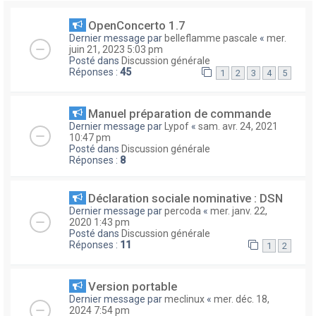
OpenConcerto 1.7
Dernier message par
belleflamme pascale
«
mer.
juin 21, 2023 5:03 pm
Posté dans
Discussion générale
Réponses :
45
1
2
3
4
5
Manuel préparation de commande
Dernier message par
Lypof
«
sam. avr. 24, 2021
10:47 pm
Posté dans
Discussion générale
Réponses :
8
Déclaration sociale nominative : DSN
Dernier message par
percoda
«
mer. janv. 22,
2020 1:43 pm
Posté dans
Discussion générale
Réponses :
11
1
2
Version portable
Dernier message par
meclinux
«
mer. déc. 18,
2024 7:54 pm