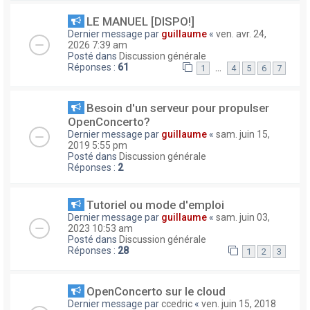
LE MANUEL [DISPO!]
Dernier message par
guillaume
«
ven. avr. 24,
2026 7:39 am
Posté dans
Discussion générale
Réponses :
61
…
1
4
5
6
7
Besoin d'un serveur pour propulser
OpenConcerto?
Dernier message par
guillaume
«
sam. juin 15,
2019 5:55 pm
Posté dans
Discussion générale
Réponses :
2
Tutoriel ou mode d'emploi
Dernier message par
guillaume
«
sam. juin 03,
2023 10:53 am
Posté dans
Discussion générale
Réponses :
28
1
2
3
OpenConcerto sur le cloud
Dernier message par
ccedric
«
ven. juin 15, 2018