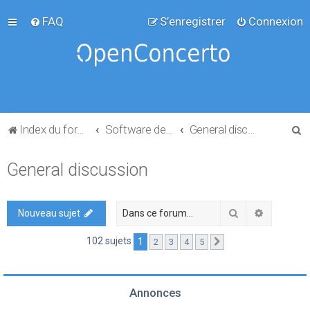
FAQ
S’enregistrer
Connexion
R
Index du forum
Software development
General discussion
e
General discussion
c
h
e
Rechercher
Recherch
Nouveau sujet
r
102 sujets
1
2
3
4
5
Suivante
c
h
e
Annonces
r