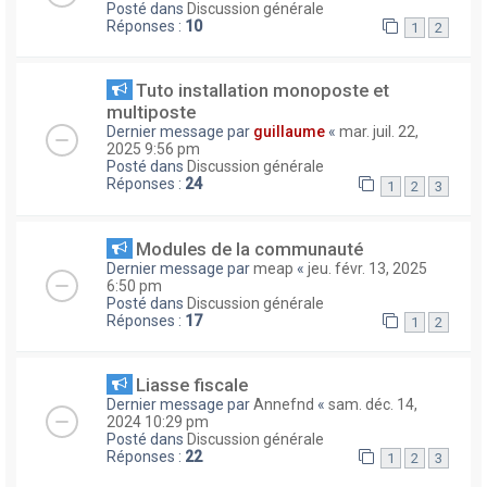
Posté dans
Discussion générale
Réponses :
10
1
2
Tuto installation monoposte et
multiposte
Dernier message par
guillaume
«
mar. juil. 22,
2025 9:56 pm
Posté dans
Discussion générale
Réponses :
24
1
2
3
Modules de la communauté
Dernier message par
meap
«
jeu. févr. 13, 2025
6:50 pm
Posté dans
Discussion générale
Réponses :
17
1
2
Liasse fiscale
Dernier message par
Annefnd
«
sam. déc. 14,
2024 10:29 pm
Posté dans
Discussion générale
Réponses :
22
1
2
3