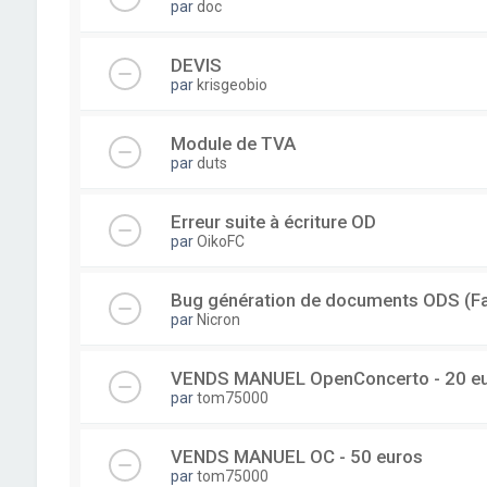
par
doc
DEVIS
par
krisgeobio
Module de TVA
par
duts
Erreur suite à écriture OD
par
OikoFC
Bug génération de documents ODS (Fac
par
Nicron
VENDS MANUEL OpenConcerto - 20 e
par
tom75000
VENDS MANUEL OC - 50 euros
par
tom75000