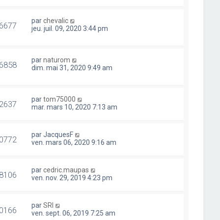
par
chevalic
6677
jeu. juil. 09, 2020 3:44 pm
par
naturom
6858
dim. mai 31, 2020 9:49 am
par
tom75000
2637
mar. mars 10, 2020 7:13 am
par
JacquesF
0772
ven. mars 06, 2020 9:16 am
par
cedric.maupas
8106
ven. nov. 29, 2019 4:23 pm
par
SRI
0166
ven. sept. 06, 2019 7:25 am