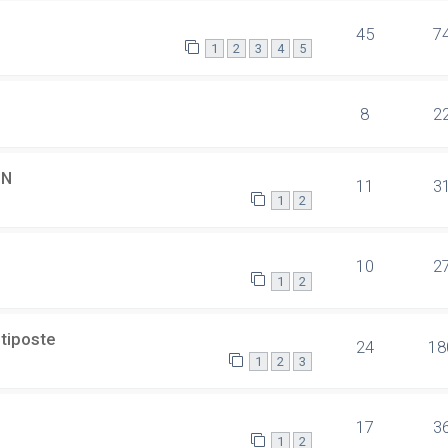
45
7
1
2
3
4
5
8
2
SN
11
3
1
2
10
2
1
2
ltiposte
24
18
1
2
3
17
3
1
2