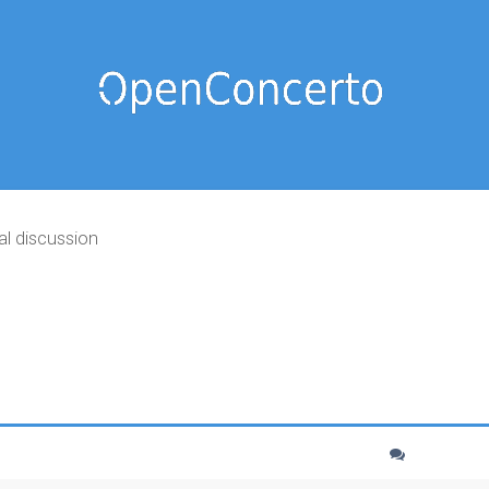
al discussion
cher
echerche avancée