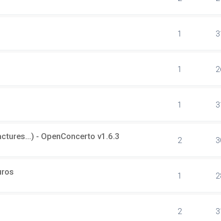
1
3
1
2
1
3
tures...) - OpenConcerto v1.6.3
2
3
uros
1
2
2
3