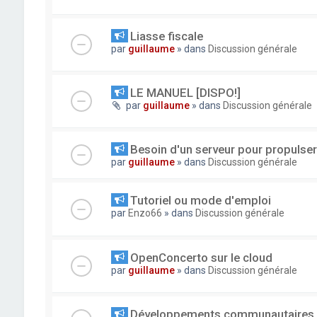
Liasse fiscale
par
guillaume
» dans
Discussion générale
LE MANUEL [DISPO!]
par
guillaume
» dans
Discussion générale
Besoin d'un serveur pour propuls
par
guillaume
» dans
Discussion générale
Tutoriel ou mode d'emploi
par
Enzo66
» dans
Discussion générale
OpenConcerto sur le cloud
par
guillaume
» dans
Discussion générale
Développements communautaires