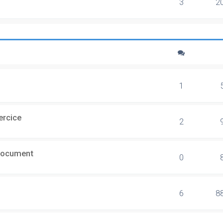
3
2
1
ercice
2
document
0
6
8