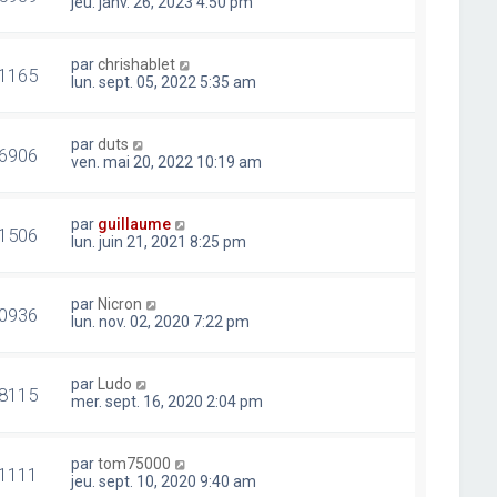
jeu. janv. 26, 2023 4:50 pm
par
chrishablet
1165
lun. sept. 05, 2022 5:35 am
par
duts
6906
ven. mai 20, 2022 10:19 am
par
guillaume
1506
lun. juin 21, 2021 8:25 pm
par
Nicron
0936
lun. nov. 02, 2020 7:22 pm
par
Ludo
8115
mer. sept. 16, 2020 2:04 pm
par
tom75000
1111
jeu. sept. 10, 2020 9:40 am