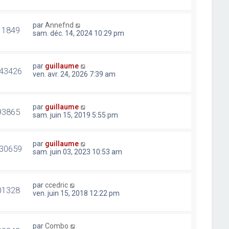
par
Annefnd
11849
sam. déc. 14, 2024 10:29 pm
par
guillaume
43426
ven. avr. 24, 2026 7:39 am
par
guillaume
93865
sam. juin 15, 2019 5:55 pm
par
guillaume
30659
sam. juin 03, 2023 10:53 am
par
ccedric
01328
ven. juin 15, 2018 12:22 pm
par
Combo