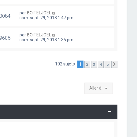
par
BOITELJOEL
0084
sam. sept. 29, 2018 1:47 pm
par
BOITELJOEL
9605
sam. sept. 29, 2018 1:35 pm
102 sujets
1
2
3
4
5
Suivante
Aller à