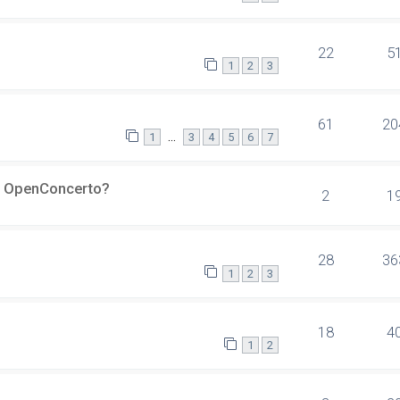
22
5
1
2
3
61
20
…
1
3
4
5
6
7
er OpenConcerto?
2
1
28
36
1
2
3
18
4
1
2