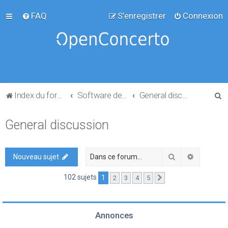
FAQ
S’enregistrer
Connexion
R
Index du forum
Software development
General discussion
e
General discussion
c
h
e
Rechercher
Recherch
Nouveau sujet
r
102 sujets
1
2
3
4
5
Suivante
c
h
e
Annonces
r