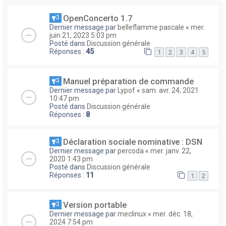
OpenConcerto 1.7
Dernier message par
belleflamme pascale
«
mer.
juin 21, 2023 5:03 pm
Posté dans
Discussion générale
Réponses :
45
1
2
3
4
5
Manuel préparation de commande
Dernier message par
Lypof
«
sam. avr. 24, 2021
10:47 pm
Posté dans
Discussion générale
Réponses :
8
Déclaration sociale nominative : DSN
Dernier message par
percoda
«
mer. janv. 22,
2020 1:43 pm
Posté dans
Discussion générale
Réponses :
11
1
2
Version portable
Dernier message par
meclinux
«
mer. déc. 18,
2024 7:54 pm