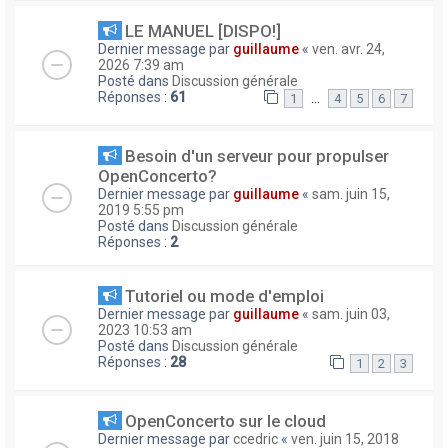
LE MANUEL [DISPO!]
Dernier message par
guillaume
«
ven. avr. 24,
2026 7:39 am
Posté dans
Discussion générale
Réponses :
61
…
1
4
5
6
7
Besoin d'un serveur pour propulser
OpenConcerto?
Dernier message par
guillaume
«
sam. juin 15,
2019 5:55 pm
Posté dans
Discussion générale
Réponses :
2
Tutoriel ou mode d'emploi
Dernier message par
guillaume
«
sam. juin 03,
2023 10:53 am
Posté dans
Discussion générale
Réponses :
28
1
2
3
OpenConcerto sur le cloud
Dernier message par
ccedric
«
ven. juin 15, 2018