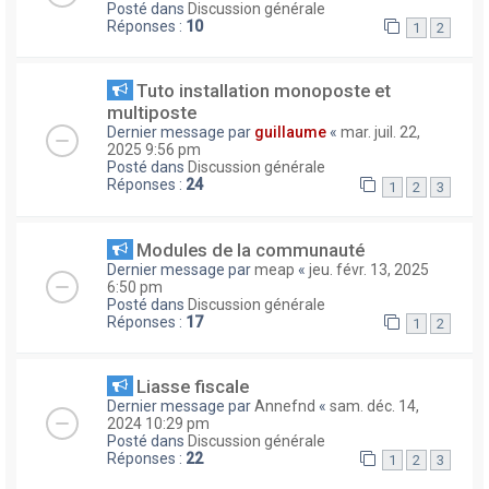
Posté dans
Discussion générale
Réponses :
10
1
2
Tuto installation monoposte et
multiposte
Dernier message par
guillaume
«
mar. juil. 22,
2025 9:56 pm
Posté dans
Discussion générale
Réponses :
24
1
2
3
Modules de la communauté
Dernier message par
meap
«
jeu. févr. 13, 2025
6:50 pm
Posté dans
Discussion générale
Réponses :
17
1
2
Liasse fiscale
Dernier message par
Annefnd
«
sam. déc. 14,
2024 10:29 pm
Posté dans
Discussion générale
Réponses :
22
1
2
3