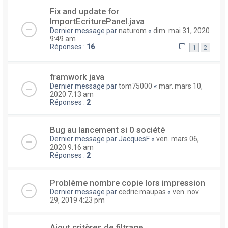
Fix and update for
ImportEcriturePanel.java
Dernier message par
naturom
«
dim. mai 31, 2020
9:49 am
Réponses :
16
1
2
framwork java
Dernier message par
tom75000
«
mar. mars 10,
2020 7:13 am
Réponses :
2
Bug au lancement si 0 société
Dernier message par
JacquesF
«
ven. mars 06,
2020 9:16 am
Réponses :
2
Problème nombre copie lors impression
Dernier message par
cedric.maupas
«
ven. nov.
29, 2019 4:23 pm
Ajout critères de filtrage