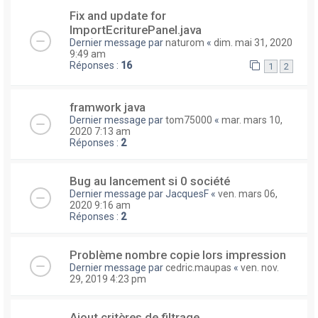
Fix and update for
ImportEcriturePanel.java
Dernier message par
naturom
«
dim. mai 31, 2020
9:49 am
Réponses :
16
1
2
framwork java
Dernier message par
tom75000
«
mar. mars 10,
2020 7:13 am
Réponses :
2
Bug au lancement si 0 société
Dernier message par
JacquesF
«
ven. mars 06,
2020 9:16 am
Réponses :
2
Problème nombre copie lors impression
Dernier message par
cedric.maupas
«
ven. nov.
29, 2019 4:23 pm
Ajout critères de filtrage