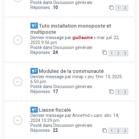
Posté dans
Discussion générale
Réponses :
10
1
2
Tuto installation monoposte et
multiposte
Dernier message par
guillaume
«
mar. juil. 22,
2025 9:56 pm
Posté dans
Discussion générale
Réponses :
24
1
2
3
Modules de la communauté
Dernier message par
meap
«
jeu. févr. 13, 2025
6:50 pm
Posté dans
Discussion générale
Réponses :
17
1
2
Liasse fiscale
Dernier message par
Annefnd
«
sam. déc. 14,
2024 10:29 pm
Posté dans
Discussion générale
Réponses :
22
1
2
3