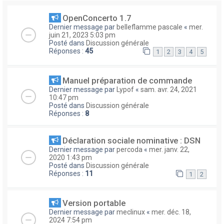
OpenConcerto 1.7
Dernier message par
belleflamme pascale
«
mer.
juin 21, 2023 5:03 pm
Posté dans
Discussion générale
Réponses :
45
1
2
3
4
5
Manuel préparation de commande
Dernier message par
Lypof
«
sam. avr. 24, 2021
10:47 pm
Posté dans
Discussion générale
Réponses :
8
Déclaration sociale nominative : DSN
Dernier message par
percoda
«
mer. janv. 22,
2020 1:43 pm
Posté dans
Discussion générale
Réponses :
11
1
2
Version portable
Dernier message par
meclinux
«
mer. déc. 18,
2024 7:54 pm