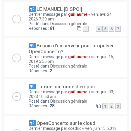
LE MANUEL [DISPO!]
Dernier message par
guillaume
«
ven. avr. 24,
2026 7:39 am
Posté dans
Discussion générale
Réponses :
61
…
1
4
5
6
7
Besoin d'un serveur pour propulser
OpenConcerto?
Dernier message par
guillaume
«
sam. juin 15,
2019 5:55 pm
Posté dans
Discussion générale
Réponses :
2
Tutoriel ou mode d'emploi
Dernier message par
guillaume
«
sam. juin 03,
2023 10:53 am
Posté dans
Discussion générale
Réponses :
28
1
2
3
OpenConcerto sur le cloud
Dernier message par
ccedric
«
ven. juin 15, 2018