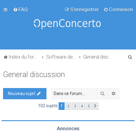
FAQ
S’enregistrer
Connexion
R
Index du forum
Software development
General discussion
e
General discussion
c
h
e
Rechercher
Recherch
Nouveau sujet
r
102 sujets
1
2
3
4
5
Suivante
c
h
e
Annonces
r