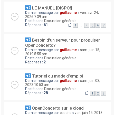
LE MANUEL [DISPO!]
Dernier message par
guillaume
«
ven. avr. 24,
2026 7:39 am
Posté dans
Discussion générale
Réponses :
61
…
1
4
5
6
7
Besoin d'un serveur pour propulser
OpenConcerto?
Dernier message par
guillaume
«
sam. juin 15,
2019 5:55 pm
Posté dans
Discussion générale
Réponses :
2
Tutoriel ou mode d'emploi
Dernier message par
guillaume
«
sam. juin 03,
2023 10:53 am
Posté dans
Discussion générale
Réponses :
28
1
2
3
OpenConcerto sur le cloud
Dernier message par
ccedric
«
ven. juin 15, 2018