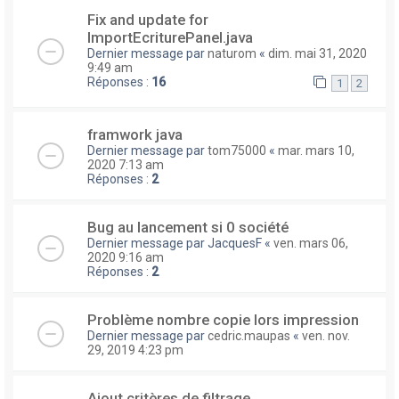
Fix and update for
ImportEcriturePanel.java
Dernier message par
naturom
«
dim. mai 31, 2020
9:49 am
Réponses :
16
1
2
framwork java
Dernier message par
tom75000
«
mar. mars 10,
2020 7:13 am
Réponses :
2
Bug au lancement si 0 société
Dernier message par
JacquesF
«
ven. mars 06,
2020 9:16 am
Réponses :
2
Problème nombre copie lors impression
Dernier message par
cedric.maupas
«
ven. nov.
29, 2019 4:23 pm
Ajout critères de filtrage