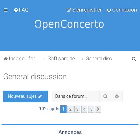
FAQ
S’enregistrer
Connexion
R
Index du forum
Software development
General discussion
e
General discussion
c
h
e
Rechercher
Recherch
Nouveau sujet
r
102 sujets
1
2
3
4
5
Suivante
c
h
e
Annonces
r