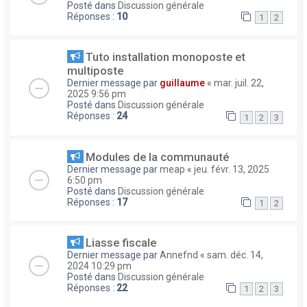
Posté dans
Discussion générale
Réponses :
10
1
2
Tuto installation monoposte et
multiposte
Dernier message par
guillaume
«
mar. juil. 22,
2025 9:56 pm
Posté dans
Discussion générale
Réponses :
24
1
2
3
Modules de la communauté
Dernier message par
meap
«
jeu. févr. 13, 2025
6:50 pm
Posté dans
Discussion générale
Réponses :
17
1
2
Liasse fiscale
Dernier message par
Annefnd
«
sam. déc. 14,
2024 10:29 pm
Posté dans
Discussion générale
Réponses :
22
1
2
3