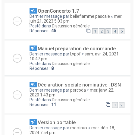
OpenConcerto 1.7
Dernier message par
belleflamme pascale
«
mer.
juin 21, 2023 5:03 pm
Posté dans
Discussion générale
Réponses :
45
1
2
3
4
5
Manuel préparation de commande
Dernier message par
Lypof
«
sam. avr. 24, 2021
10:47 pm
Posté dans
Discussion générale
Réponses :
8
Déclaration sociale nominative : DSN
Dernier message par
percoda
«
mer. janv. 22,
2020 1:43 pm
Posté dans
Discussion générale
Réponses :
11
1
2
Version portable
Dernier message par
meclinux
«
mer. déc. 18,
2024 7:54 pm