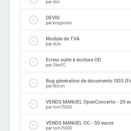
par
doc
DEVIS
par
krisgeobio
Module de TVA
par
duts
Erreur suite à écriture OD
par
OikoFC
Bug génération de documents ODS (Fac
par
Nicron
VENDS MANUEL OpenConcerto - 20 e
par
tom75000
VENDS MANUEL OC - 50 euros
par
tom75000