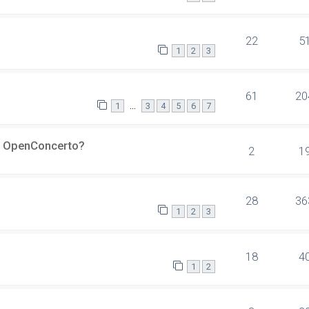
22
5
1
2
3
61
20
…
1
3
4
5
6
7
er OpenConcerto?
2
1
28
36
1
2
3
18
4
1
2