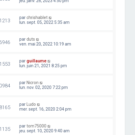
jeu. janv. 26, 2023 4:50 pm
par
chrishablet
1213
lun. sept. 05, 2022 5:35 am
par
duts
6946
ven. mai 20, 2022 10:19 am
par
guillaume
1553
lun. juin 21, 2021 8:25 pm
par
Nicron
0984
lun. nov. 02, 2020 7:22 pm
par
Ludo
8165
mer. sept. 16, 2020 2:04 pm
par
tom75000
1135
jeu. sept. 10, 2020 9:40 am