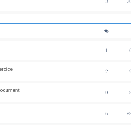
3
2
1
ercice
2
document
0
6
8