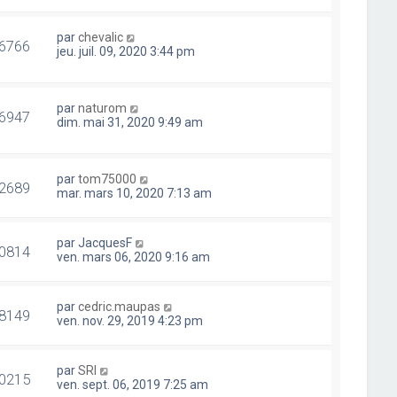
par
chevalic
6766
jeu. juil. 09, 2020 3:44 pm
par
naturom
6947
dim. mai 31, 2020 9:49 am
par
tom75000
2689
mar. mars 10, 2020 7:13 am
par
JacquesF
0814
ven. mars 06, 2020 9:16 am
par
cedric.maupas
8149
ven. nov. 29, 2019 4:23 pm
par
SRI
0215
ven. sept. 06, 2019 7:25 am