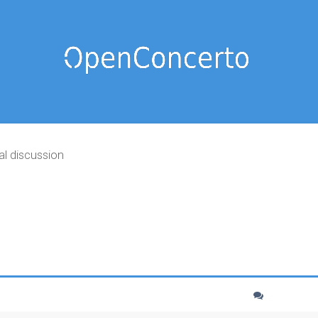
al discussion
cher
echerche avancée