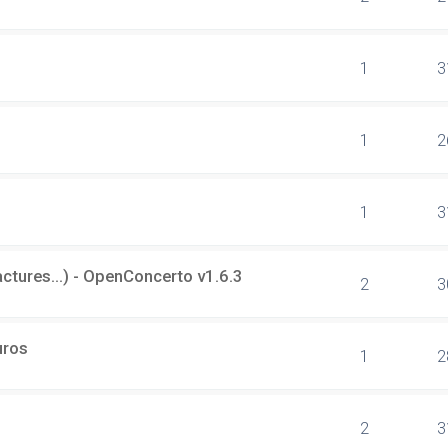
1
3
1
2
1
3
tures...) - OpenConcerto v1.6.3
2
3
uros
1
2
2
3