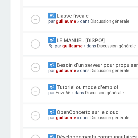
Liasse fiscale
par
guillaume
» dans
Discussion générale
LE MANUEL [DISPO!]
par
guillaume
» dans
Discussion générale
Besoin d'un serveur pour propuls
par
guillaume
» dans
Discussion générale
Tutoriel ou mode d'emploi
par
Enzo66
» dans
Discussion générale
OpenConcerto sur le cloud
par
guillaume
» dans
Discussion générale
Développements communautaires