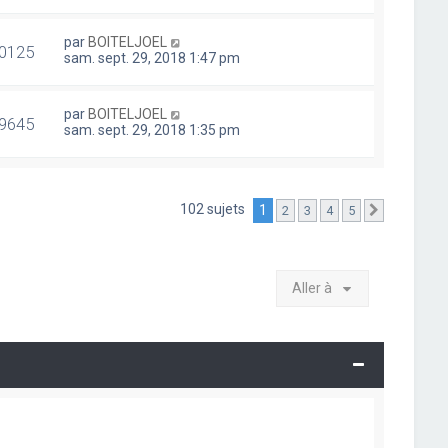
par
BOITELJOEL
0125
sam. sept. 29, 2018 1:47 pm
par
BOITELJOEL
9645
sam. sept. 29, 2018 1:35 pm
102 sujets
1
2
3
4
5
Suivante
Aller à