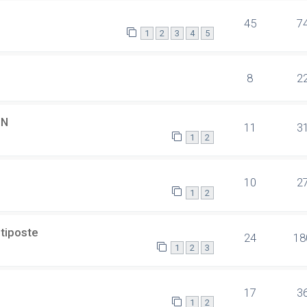
45
7
1
2
3
4
5
8
2
SN
11
3
1
2
10
2
1
2
ltiposte
24
18
1
2
3
17
3
1
2