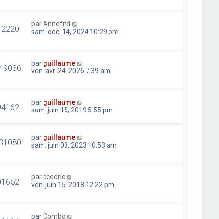
par
Annefnd
12220
sam. déc. 14, 2024 10:29 pm
par
guillaume
49036
ven. avr. 24, 2026 7:39 am
par
guillaume
94162
sam. juin 15, 2019 5:55 pm
par
guillaume
31080
sam. juin 03, 2023 10:53 am
par
ccedric
01652
ven. juin 15, 2018 12:22 pm
par
Combo