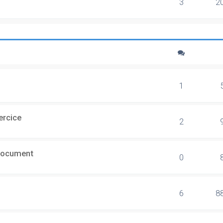
3
2
1
ercice
2
document
0
6
8