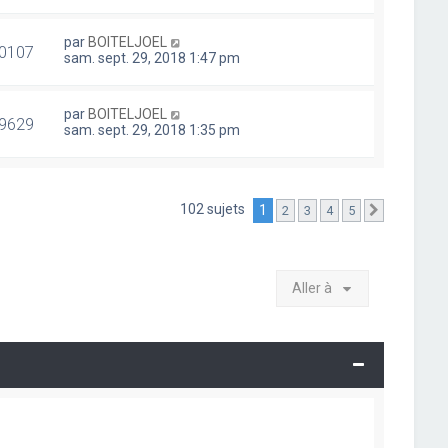
par
BOITELJOEL
0107
sam. sept. 29, 2018 1:47 pm
par
BOITELJOEL
9629
sam. sept. 29, 2018 1:35 pm
102 sujets
1
2
3
4
5
Suivante
Aller à