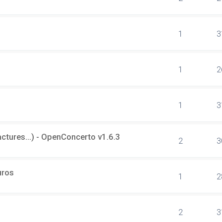
1
3
1
2
1
3
tures...) - OpenConcerto v1.6.3
2
3
uros
1
2
2
3