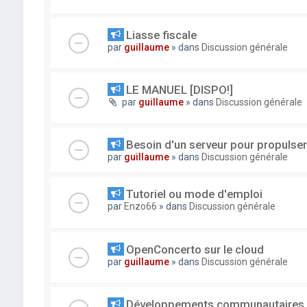
Liasse fiscale
par
guillaume
» dans
Discussion générale
LE MANUEL [DISPO!]
par
guillaume
» dans
Discussion générale
Besoin d'un serveur pour propuls
par
guillaume
» dans
Discussion générale
Tutoriel ou mode d'emploi
par
Enzo66
» dans
Discussion générale
OpenConcerto sur le cloud
par
guillaume
» dans
Discussion générale
Développements communautaires