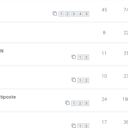
45
7
1
2
3
4
5
8
2
SN
11
3
1
2
10
2
1
2
ltiposte
24
18
1
2
3
17
3
1
2