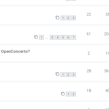
22
5
1
2
3
61
20
…
1
3
4
5
6
7
er OpenConcerto?
2
1
28
36
1
2
3
18
4
1
2