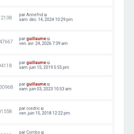
par
Annefnd
12138
sam. déc. 14, 2024 10:29 pm
par
guillaume
47667
ven. avr. 24, 2026 7:39 am
par
guillaume
94118
sam. juin 15, 2019 5:55 pm
par
guillaume
30968
sam. juin 03, 2023 10:53 am
par
ccedric
01558
ven. juin 15, 2018 12:22 pm
par
Combo