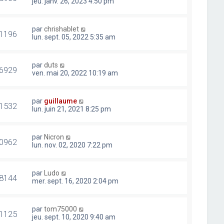
jeu. janv. 26, 2023 4:50 pm
par
chrishablet
1196
lun. sept. 05, 2022 5:35 am
par
duts
6929
ven. mai 20, 2022 10:19 am
par
guillaume
1532
lun. juin 21, 2021 8:25 pm
par
Nicron
0962
lun. nov. 02, 2020 7:22 pm
par
Ludo
8144
mer. sept. 16, 2020 2:04 pm
par
tom75000
1125
jeu. sept. 10, 2020 9:40 am