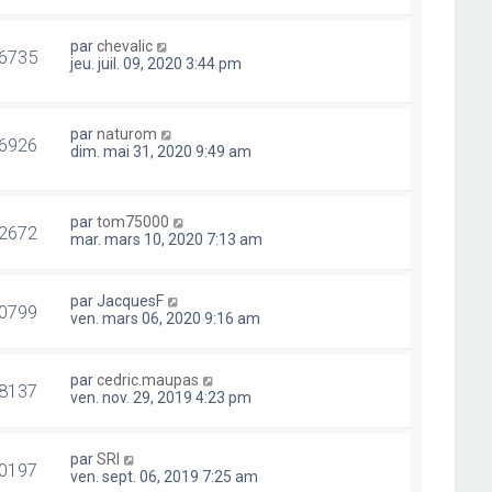
par
chevalic
6735
jeu. juil. 09, 2020 3:44 pm
par
naturom
6926
dim. mai 31, 2020 9:49 am
par
tom75000
2672
mar. mars 10, 2020 7:13 am
par
JacquesF
0799
ven. mars 06, 2020 9:16 am
par
cedric.maupas
8137
ven. nov. 29, 2019 4:23 pm
par
SRI
0197
ven. sept. 06, 2019 7:25 am