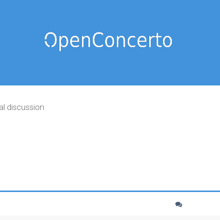
al discussion
cher
echerche avancée