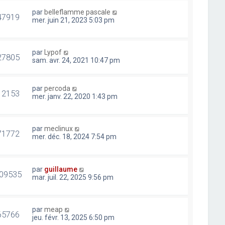
par
belleflamme pascale
47919
mer. juin 21, 2023 5:03 pm
par
Lypof
27805
sam. avr. 24, 2021 10:47 pm
par
percoda
12153
mer. janv. 22, 2020 1:43 pm
par
meclinux
71772
mer. déc. 18, 2024 7:54 pm
par
guillaume
09535
mar. juil. 22, 2025 9:56 pm
par
meap
65766
jeu. févr. 13, 2025 6:50 pm