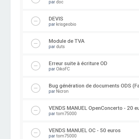
par
doc
DEVIS
par
krisgeobio
Module de TVA
par
duts
Erreur suite à écriture OD
par
OikoFC
Bug génération de documents ODS (Fac
par
Nicron
VENDS MANUEL OpenConcerto - 20 e
par
tom75000
VENDS MANUEL OC - 50 euros
par
tom75000