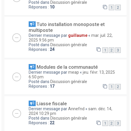
Posté dans
Discussion générale
Réponses :
10
1
2
Tuto installation monoposte et
multiposte
Dernier message par
guillaume
«
mar. juil. 22,
2025 9:56 pm
Posté dans
Discussion générale
Réponses :
24
1
2
3
Modules de la communauté
Dernier message par
meap
«
jeu. févr. 13, 2025
6:50 pm
Posté dans
Discussion générale
Réponses :
17
1
2
Liasse fiscale
Dernier message par
Annefnd
«
sam. déc. 14,
2024 10:29 pm
Posté dans
Discussion générale
Réponses :
22
1
2
3