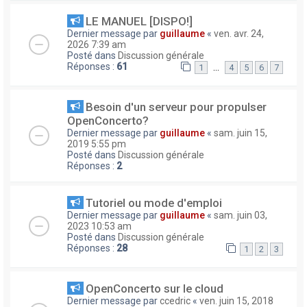
LE MANUEL [DISPO!]
Dernier message par
guillaume
«
ven. avr. 24,
2026 7:39 am
Posté dans
Discussion générale
Réponses :
61
…
1
4
5
6
7
Besoin d'un serveur pour propulser
OpenConcerto?
Dernier message par
guillaume
«
sam. juin 15,
2019 5:55 pm
Posté dans
Discussion générale
Réponses :
2
Tutoriel ou mode d'emploi
Dernier message par
guillaume
«
sam. juin 03,
2023 10:53 am
Posté dans
Discussion générale
Réponses :
28
1
2
3
OpenConcerto sur le cloud
Dernier message par
ccedric
«
ven. juin 15, 2018