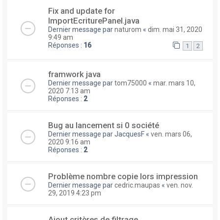
Fix and update for
ImportEcriturePanel.java
Dernier message par
naturom
«
dim. mai 31, 2020
9:49 am
Réponses :
16
1
2
framwork java
Dernier message par
tom75000
«
mar. mars 10,
2020 7:13 am
Réponses :
2
Bug au lancement si 0 société
Dernier message par
JacquesF
«
ven. mars 06,
2020 9:16 am
Réponses :
2
Problème nombre copie lors impression
Dernier message par
cedric.maupas
«
ven. nov.
29, 2019 4:23 pm
Ajout critères de filtrage