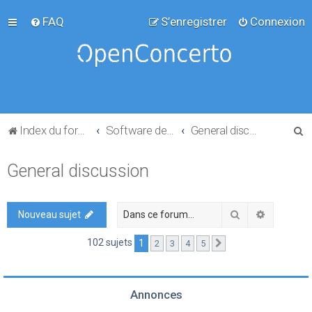
FAQ
S’enregistrer
Connexion
R
Index du forum
Software development
General discussion
e
General discussion
c
h
e
Rechercher
Recherch
Nouveau sujet
r
102 sujets
1
2
3
4
5
Suivante
c
h
e
Annonces
r