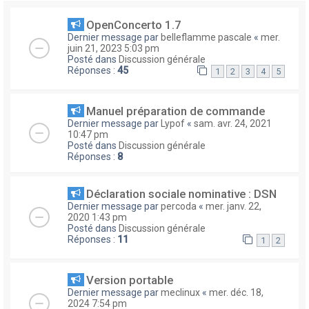
OpenConcerto 1.7
Dernier message par
belleflamme pascale
«
mer.
juin 21, 2023 5:03 pm
Posté dans
Discussion générale
Réponses :
45
1
2
3
4
5
Manuel préparation de commande
Dernier message par
Lypof
«
sam. avr. 24, 2021
10:47 pm
Posté dans
Discussion générale
Réponses :
8
Déclaration sociale nominative : DSN
Dernier message par
percoda
«
mer. janv. 22,
2020 1:43 pm
Posté dans
Discussion générale
Réponses :
11
1
2
Version portable
Dernier message par
meclinux
«
mer. déc. 18,
2024 7:54 pm