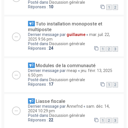
Posté dans
Discussion générale
Réponses :
10
1
2
Tuto installation monoposte et
multiposte
Dernier message par
guillaume
«
mar. juil. 22,
2025 9:56 pm
Posté dans
Discussion générale
Réponses :
24
1
2
3
Modules de la communauté
Dernier message par
meap
«
jeu. févr. 13, 2025
6:50 pm
Posté dans
Discussion générale
Réponses :
17
1
2
Liasse fiscale
Dernier message par
Annefnd
«
sam. déc. 14,
2024 10:29 pm
Posté dans
Discussion générale
Réponses :
22
1
2
3