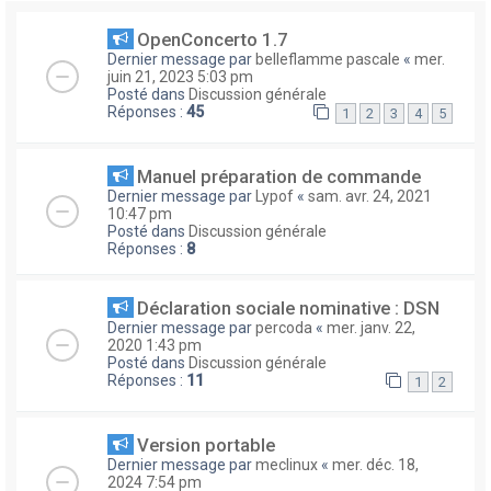
OpenConcerto 1.7
Dernier message par
belleflamme pascale
«
mer.
juin 21, 2023 5:03 pm
Posté dans
Discussion générale
Réponses :
45
1
2
3
4
5
Manuel préparation de commande
Dernier message par
Lypof
«
sam. avr. 24, 2021
10:47 pm
Posté dans
Discussion générale
Réponses :
8
Déclaration sociale nominative : DSN
Dernier message par
percoda
«
mer. janv. 22,
2020 1:43 pm
Posté dans
Discussion générale
Réponses :
11
1
2
Version portable
Dernier message par
meclinux
«
mer. déc. 18,
2024 7:54 pm