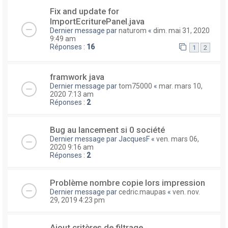
Fix and update for
ImportEcriturePanel.java
Dernier message par
naturom
«
dim. mai 31, 2020
9:49 am
Réponses :
16
1
2
framwork java
Dernier message par
tom75000
«
mar. mars 10,
2020 7:13 am
Réponses :
2
Bug au lancement si 0 société
Dernier message par
JacquesF
«
ven. mars 06,
2020 9:16 am
Réponses :
2
Problème nombre copie lors impression
Dernier message par
cedric.maupas
«
ven. nov.
29, 2019 4:23 pm
Ajout critères de filtrage