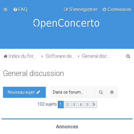
FAQ
S’enregistrer
Connexion
R
Index du forum
Software development
General discussion
e
General discussion
c
h
e
Rechercher
Recherch
Nouveau sujet
r
102 sujets
1
2
3
4
5
Suivante
c
h
e
Annonces
r