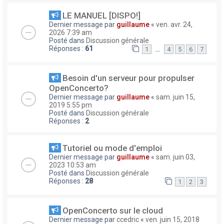
LE MANUEL [DISPO!]
Dernier message par
guillaume
«
ven. avr. 24,
2026 7:39 am
Posté dans
Discussion générale
Réponses :
61
…
1
4
5
6
7
Besoin d'un serveur pour propulser
OpenConcerto?
Dernier message par
guillaume
«
sam. juin 15,
2019 5:55 pm
Posté dans
Discussion générale
Réponses :
2
Tutoriel ou mode d'emploi
Dernier message par
guillaume
«
sam. juin 03,
2023 10:53 am
Posté dans
Discussion générale
Réponses :
28
1
2
3
OpenConcerto sur le cloud
Dernier message par
ccedric
«
ven. juin 15, 2018