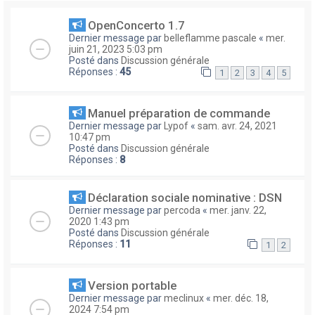
OpenConcerto 1.7
Dernier message par
belleflamme pascale
«
mer.
juin 21, 2023 5:03 pm
Posté dans
Discussion générale
Réponses :
45
1
2
3
4
5
Manuel préparation de commande
Dernier message par
Lypof
«
sam. avr. 24, 2021
10:47 pm
Posté dans
Discussion générale
Réponses :
8
Déclaration sociale nominative : DSN
Dernier message par
percoda
«
mer. janv. 22,
2020 1:43 pm
Posté dans
Discussion générale
Réponses :
11
1
2
Version portable
Dernier message par
meclinux
«
mer. déc. 18,
2024 7:54 pm