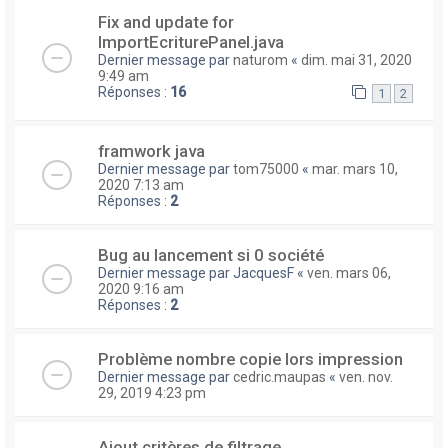
Fix and update for
ImportEcriturePanel.java
Dernier message par
naturom
«
dim. mai 31, 2020
9:49 am
Réponses :
16
1
2
framwork java
Dernier message par
tom75000
«
mar. mars 10,
2020 7:13 am
Réponses :
2
Bug au lancement si 0 société
Dernier message par
JacquesF
«
ven. mars 06,
2020 9:16 am
Réponses :
2
Problème nombre copie lors impression
Dernier message par
cedric.maupas
«
ven. nov.
29, 2019 4:23 pm
Ajout critères de filtrage