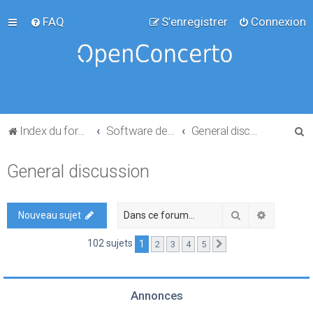
FAQ
S’enregistrer
Connexion
R
Index du forum
Software development
General discussion
e
General discussion
c
h
e
Rechercher
Recherch
Nouveau sujet
r
102 sujets
1
2
3
4
5
Suivante
c
h
e
Annonces
r