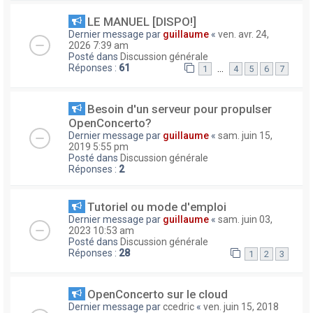
LE MANUEL [DISPO!]
Dernier message par
guillaume
«
ven. avr. 24,
2026 7:39 am
Posté dans
Discussion générale
Réponses :
61
…
1
4
5
6
7
Besoin d'un serveur pour propulser
OpenConcerto?
Dernier message par
guillaume
«
sam. juin 15,
2019 5:55 pm
Posté dans
Discussion générale
Réponses :
2
Tutoriel ou mode d'emploi
Dernier message par
guillaume
«
sam. juin 03,
2023 10:53 am
Posté dans
Discussion générale
Réponses :
28
1
2
3
OpenConcerto sur le cloud
Dernier message par
ccedric
«
ven. juin 15, 2018