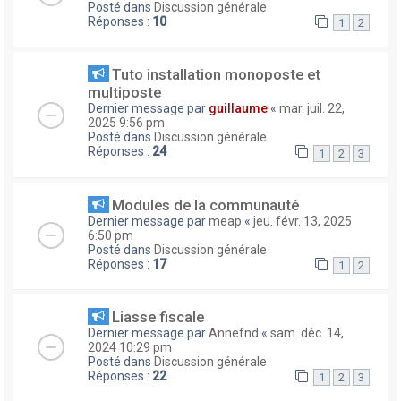
Posté dans
Discussion générale
Réponses :
10
1
2
Tuto installation monoposte et
multiposte
Dernier message par
guillaume
«
mar. juil. 22,
2025 9:56 pm
Posté dans
Discussion générale
Réponses :
24
1
2
3
Modules de la communauté
Dernier message par
meap
«
jeu. févr. 13, 2025
6:50 pm
Posté dans
Discussion générale
Réponses :
17
1
2
Liasse fiscale
Dernier message par
Annefnd
«
sam. déc. 14,
2024 10:29 pm
Posté dans
Discussion générale
Réponses :
22
1
2
3