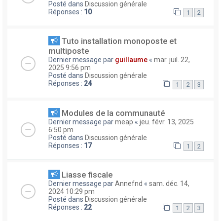
Posté dans
Discussion générale
Réponses :
10
1
2
Tuto installation monoposte et
multiposte
Dernier message par
guillaume
«
mar. juil. 22,
2025 9:56 pm
Posté dans
Discussion générale
Réponses :
24
1
2
3
Modules de la communauté
Dernier message par
meap
«
jeu. févr. 13, 2025
6:50 pm
Posté dans
Discussion générale
Réponses :
17
1
2
Liasse fiscale
Dernier message par
Annefnd
«
sam. déc. 14,
2024 10:29 pm
Posté dans
Discussion générale
Réponses :
22
1
2
3