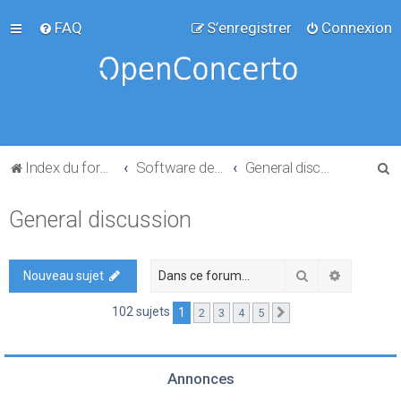
FAQ
S’enregistrer
Connexion
R
Index du forum
Software development
General discussion
e
General discussion
c
h
e
Rechercher
Recherch
Nouveau sujet
r
102 sujets
1
2
3
4
5
Suivante
c
h
e
Annonces
r