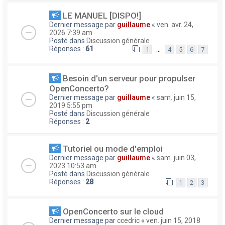
LE MANUEL [DISPO!]
Dernier message par
guillaume
«
ven. avr. 24,
2026 7:39 am
Posté dans
Discussion générale
Réponses :
61
…
1
4
5
6
7
Besoin d'un serveur pour propulser
OpenConcerto?
Dernier message par
guillaume
«
sam. juin 15,
2019 5:55 pm
Posté dans
Discussion générale
Réponses :
2
Tutoriel ou mode d'emploi
Dernier message par
guillaume
«
sam. juin 03,
2023 10:53 am
Posté dans
Discussion générale
Réponses :
28
1
2
3
OpenConcerto sur le cloud
Dernier message par
ccedric
«
ven. juin 15, 2018