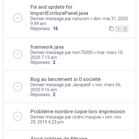
Fix and update for
ImportEcriturePanel.java
Dernier message par
naturom
«
dim. mai 31, 2020
9:49 am
Réponses :
16
1
2
framwork java
Dernier message par
tom75000
«
mar. mars 10,
2020 7:13 am
Réponses :
2
Bug au lancement si 0 société
Dernier message par
JacquesF
«
ven. mars 06,
2020 9:16 am
Réponses :
2
Problème nombre copie lors impression
Dernier message par
cedric.maupas
«
ven. nov.
29, 2019 4:23 pm
Ajout critères de filtrage