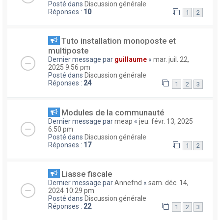
Posté dans
Discussion générale
Réponses :
10
1
2
Tuto installation monoposte et
multiposte
Dernier message par
guillaume
«
mar. juil. 22,
2025 9:56 pm
Posté dans
Discussion générale
Réponses :
24
1
2
3
Modules de la communauté
Dernier message par
meap
«
jeu. févr. 13, 2025
6:50 pm
Posté dans
Discussion générale
Réponses :
17
1
2
Liasse fiscale
Dernier message par
Annefnd
«
sam. déc. 14,
2024 10:29 pm
Posté dans
Discussion générale
Réponses :
22
1
2
3