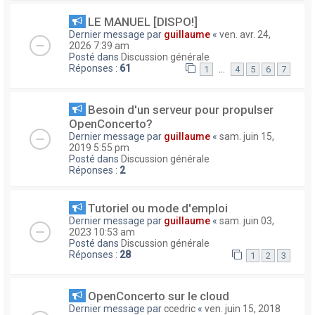
LE MANUEL [DISPO!]
Dernier message par
guillaume
«
ven. avr. 24,
2026 7:39 am
Posté dans
Discussion générale
Réponses :
61
…
1
4
5
6
7
Besoin d'un serveur pour propulser
OpenConcerto?
Dernier message par
guillaume
«
sam. juin 15,
2019 5:55 pm
Posté dans
Discussion générale
Réponses :
2
Tutoriel ou mode d'emploi
Dernier message par
guillaume
«
sam. juin 03,
2023 10:53 am
Posté dans
Discussion générale
Réponses :
28
1
2
3
OpenConcerto sur le cloud
Dernier message par
ccedric
«
ven. juin 15, 2018