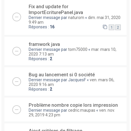
Fix and update for
ImportEcriturePanel.java
Dernier message par
naturom
«
dim. mai 31, 2020
9:49 am
Réponses :
16
1
2
framwork java
Dernier message par
tom75000
«
mar. mars 10,
2020 7:13 am
Réponses :
2
Bug au lancement si 0 société
Dernier message par
JacquesF
«
ven. mars 06,
2020 9:16 am
Réponses :
2
Problème nombre copie lors impression
Dernier message par
cedric.maupas
«
ven. nov.
29, 2019 4:23 pm
Ajout critères de filtrage