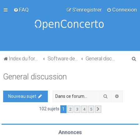
FAQ
S’enregistrer
Connexion
R
Index du forum
Software development
General discussion
e
General discussion
c
h
e
Rechercher
Recherch
Nouveau sujet
r
102 sujets
1
2
3
4
5
Suivante
c
h
e
Annonces
r