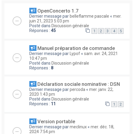
OpenConcerto 1.7
Dernier message par
belleflamme pascale
«
mer.
juin 21, 2023 5:03 pm
Posté dans
Discussion générale
Réponses :
45
1
2
3
4
5
Manuel préparation de commande
Dernier message par
Lypof
«
sam. avr. 24, 2021
10:47 pm
Posté dans
Discussion générale
Réponses :
8
Déclaration sociale nominative : DSN
Dernier message par
percoda
«
mer. janv. 22,
2020 1:43 pm
Posté dans
Discussion générale
Réponses :
11
1
2
Version portable
Dernier message par
meclinux
«
mer. déc. 18,
2024 7:54 pm