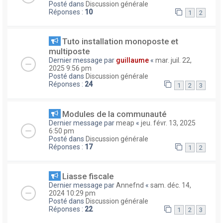
Posté dans
Discussion générale
Réponses :
10
1
2
Tuto installation monoposte et
multiposte
Dernier message par
guillaume
«
mar. juil. 22,
2025 9:56 pm
Posté dans
Discussion générale
Réponses :
24
1
2
3
Modules de la communauté
Dernier message par
meap
«
jeu. févr. 13, 2025
6:50 pm
Posté dans
Discussion générale
Réponses :
17
1
2
Liasse fiscale
Dernier message par
Annefnd
«
sam. déc. 14,
2024 10:29 pm
Posté dans
Discussion générale
Réponses :
22
1
2
3