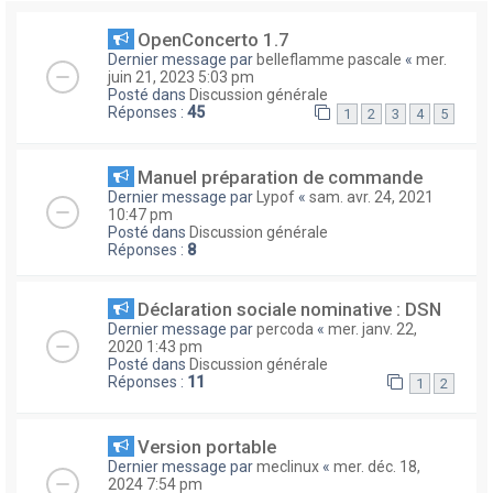
OpenConcerto 1.7
Dernier message par
belleflamme pascale
«
mer.
juin 21, 2023 5:03 pm
Posté dans
Discussion générale
Réponses :
45
1
2
3
4
5
Manuel préparation de commande
Dernier message par
Lypof
«
sam. avr. 24, 2021
10:47 pm
Posté dans
Discussion générale
Réponses :
8
Déclaration sociale nominative : DSN
Dernier message par
percoda
«
mer. janv. 22,
2020 1:43 pm
Posté dans
Discussion générale
Réponses :
11
1
2
Version portable
Dernier message par
meclinux
«
mer. déc. 18,
2024 7:54 pm