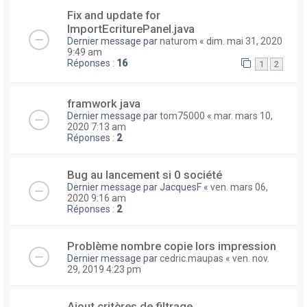
Fix and update for
ImportEcriturePanel.java
Dernier message par
naturom
«
dim. mai 31, 2020
9:49 am
Réponses :
16
1
2
framwork java
Dernier message par
tom75000
«
mar. mars 10,
2020 7:13 am
Réponses :
2
Bug au lancement si 0 société
Dernier message par
JacquesF
«
ven. mars 06,
2020 9:16 am
Réponses :
2
Problème nombre copie lors impression
Dernier message par
cedric.maupas
«
ven. nov.
29, 2019 4:23 pm
Ajout critères de filtrage