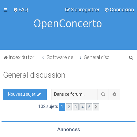
FAQ
S’enregistrer
Connexion
R
Index du forum
Software development
General discussion
e
General discussion
c
h
e
Rechercher
Recherch
Nouveau sujet
r
102 sujets
1
2
3
4
5
Suivante
c
h
e
Annonces
r