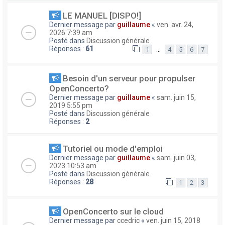
LE MANUEL [DISPO!]
Dernier message par
guillaume
«
ven. avr. 24,
2026 7:39 am
Posté dans
Discussion générale
Réponses :
61
…
1
4
5
6
7
Besoin d'un serveur pour propulser
OpenConcerto?
Dernier message par
guillaume
«
sam. juin 15,
2019 5:55 pm
Posté dans
Discussion générale
Réponses :
2
Tutoriel ou mode d'emploi
Dernier message par
guillaume
«
sam. juin 03,
2023 10:53 am
Posté dans
Discussion générale
Réponses :
28
1
2
3
OpenConcerto sur le cloud
Dernier message par
ccedric
«
ven. juin 15, 2018