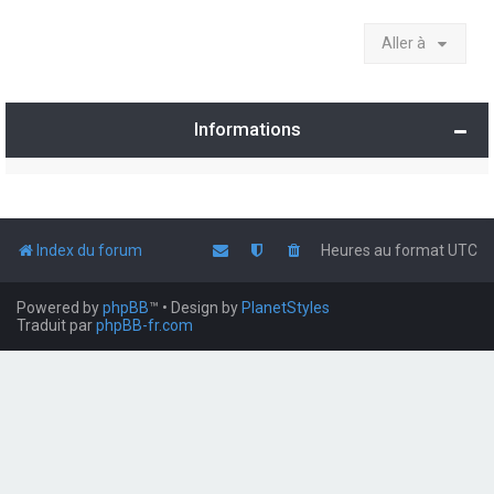
Aller à
Informations
Index du forum
Heures au format
UTC
Powered by
phpBB
™
• Design by
PlanetStyles
Traduit par
phpBB-fr.com