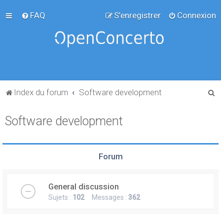
FAQ
S’enregistrer
Connexion
R
Index du forum
Software development
e
Software development
c
h
e
Forum
r
c
General discussion
h
Sujets :
102
Messages :
362
e
r